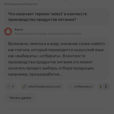
#ОпределениеПонятия
Что означает термин 'select' в контексте
производства продуктов питания?
Алиса
На основе источников, возможны неточности
Возможно, имелось в виду значение слова «select»
как глагола, который переводится на русский язык
как «выбирать», «отбирать». В контексте
производства продуктов питания это может
означать процесс выбора, отбора продукции,
например, при разработке…
0
selectfoodproducts.com
coffeestate.ru
ru.gl
Читать далее