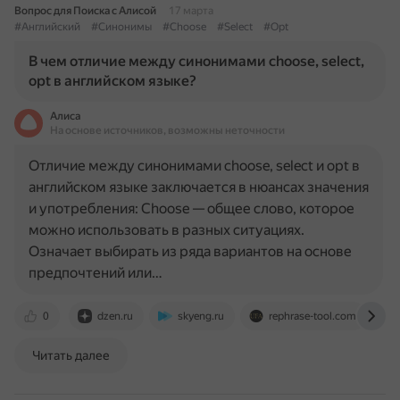
Вопрос для Поиска с Алисой
17 марта
#Английский
#Синонимы
#Choose
#Select
#Opt
В чем отличие между синонимами choose, select,
opt в английском языке?
Алиса
На основе источников, возможны неточности
Отличие между синонимами choose, select и opt в
английском языке заключается в нюансах значения
и употребления: Choose — общее слово, которое
можно использовать в разных ситуациях.
Означает выбирать из ряда вариантов на основе
предпочтений или…
0
dzen.ru
skyeng.ru
rephrase-tool.com
Читать далее