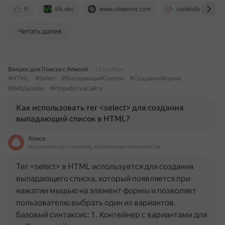
0
iifx.dev
www.sitepoint.com
codetofun.com
Читать далее
Вопрос для Поиска с Алисой
12 ноября
#HTML
#Select
#ВыпадающийСписок
#СозданиеФормы
#ВебДизайн
#РазработкаСайта
Как использовать тег <select> для создания
выпадающий список в HTML?
Алиса
На основе источников, возможны неточности
Тег <select> в HTML используется для создания
выпадающего списка, который появляется при
нажатии мышью на элемент формы и позволяет
пользователю выбрать один из вариантов.
Базовый синтаксис: 1. Контейнер с вариантами для