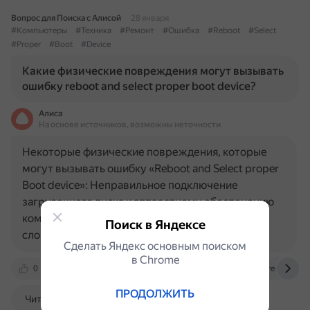
Вопрос для Поиска с Алисой
28 января
#Компьютеры
#Техника
#Ремонт
#Ошибка
#Reboot
#Select
#Proper
#Boot
#Device
Какие физические повреждения могут вызывать
ошибку reboot and select proper boot device?
Алиса
На основе источников, возможны неточности
Некоторые физические повреждения, которые
могут вызывать ошибку «Reboot and Select proper
Boot device»: Неправильное подключение
загрузочного диска к аппаратному обеспечению
компьютера. Например, если кабель питания
Поиск в Яндексе
сломан, перетёрся или…
Сделать Яндекс основным поиском
в Сhrome
0
xn--80aatkd3aop.xn--p1ai
dzen.ru
remontka.p
ПРОДОЛЖИТЬ
Читать далее