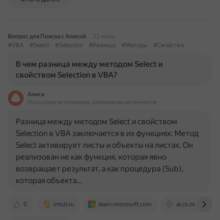
Вопрос для Поиска с Алисой
22 июля
#VBA
#Select
#Selection
#Разница
#Методы
#Свойства
В чем разница между методом Select и
свойством Selection в VBA?
Алиса
На основе источников, возможны неточности
Разница между методом Select и свойством
Selection в VBA заключается в их функциях: Метод
Select активирует листы и объекты на листах. Он
реализован не как функция, которая явно
возвращает результат, а как процедура (Sub),
которая объекта…
0
intuit.ru
learn.microsoft.com
al.cs.msu.ru