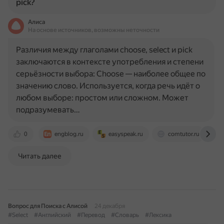
pick?
Алиса
На основе источников, возможны неточности
Различия между глаголами choose, select и pick
заключаются в контексте употребления и степени
серьёзности выбора: Choose — наиболее общее по
значению слово. Используется, когда речь идёт о
любом выборе: простом или сложном. Может
подразумевать…
0
engblog.ru
easyspeak.ru
comtutor.ru
Читать далее
Вопрос для Поиска с Алисой
24 декабря
#Select
#Английский
#Перевод
#Словарь
#Лексика