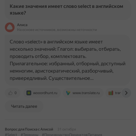
Какие значения имеет слово select в английском
языке?
Алиса
На основе источников, возможны неточности
Слово «select» в английском языке имеет
несколько значений: Глагол: выбирать, отбирать,
проводить отбор, комплектовать.
Прилагательное: избранный, отборный, доступный
немногим, аристократический, разборчивый,
привередливый. Существительное…
0
wooordhunt.ru
www.translate.ru
translate.ac
Читать далее
Вопрос для Поиска с Алисой
31 октября
#Select
#Термины
#ПроизводствоПродуктовПитания