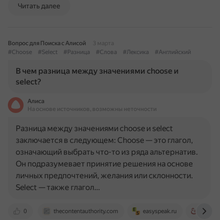
Читать далее
Вопрос для Поиска с Алисой
3 марта
#Choose
#Select
#Разница
#Слова
#Лексика
#Английский
В чем разница между значениями choose и
select?
Алиса
На основе источников, возможны неточности
Разница между значениями choose и select
заключается в следующем: Choose — это глагол,
означающий выбрать что-то из ряда альтернатив.
Он подразумевает принятие решения на основе
личных предпочтений, желания или склонности.
Select — также глагол…
0
thecontentauthority.com
easyspeak.ru
englis