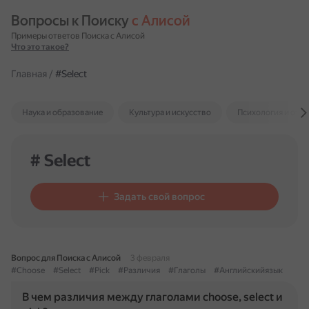
Вопросы к Поиску 
с Алисой
Примеры ответов Поиска с Алисой
Что это такое?
Главная
/
#Select
Наука и образование
Культура и искусство
Психология и отн
# Select
Задать свой вопрос
Вопрос для Поиска с Алисой
3 февраля
#Choose
#Select
#Pick
#Различия
#Глаголы
#Английскийязык
В чем различия между глаголами choose, select и