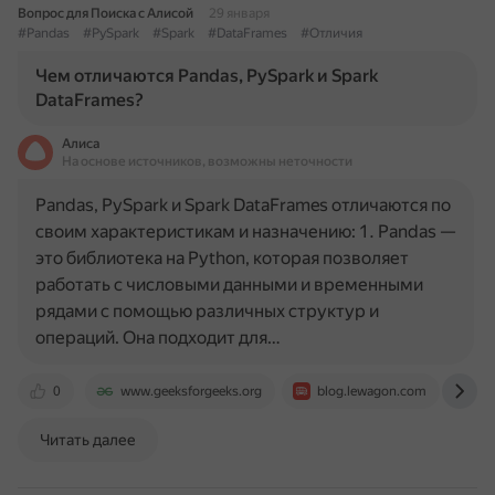
Вопрос для Поиска с Алисой
29 января
#Pandas
#PySpark
#Spark
#DataFrames
#Отличия
Чем отличаются Pandas, PySpark и Spark
DataFrames?
Алиса
На основе источников, возможны неточности
Pandas, PySpark и Spark DataFrames отличаются по
своим характеристикам и назначению: 1. Pandas —
это библиотека на Python, которая позволяет
работать с числовыми данными и временными
рядами с помощью различных структур и
операций. Она подходит для…
0
www.geeksforgeeks.org
blog.lewagon.com
st
Читать далее