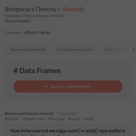
Вопросы к Поиску 
с Алисой
Примеры ответов Поиска с Алисой
Что это такое?
Главная
/
#Data Frames
Наука и образование
Культура и искусство
Психология и отн
# Data Frames
Задать свой вопрос
Вопрос для Поиска с Алисой
15 февраля
#Pandas
#DataFrames
#Методы
#sum()
#add()
Чем отличаются методы sum() и add() при работе