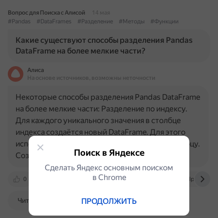
Вопрос для Поиска с Алисой
14 мая
#Pandas
#DataFrames
#Разделение
#Методы
#Функции
Какие существуют способы разделения Pandas
DataFrame на более мелкие части?
Алиса
На основе источников, возможны неточности
Некоторые способы разделения Pandas DataFrame
на более мелкие части: Разделение по индексу.
Для каждого уникального значения в столбце
индекса создаётся новый DataFrame. Для этого
используется метод
.loc
. Разделение по столбцу.
Поиск в Яндексе
Создаётся…
Сделать Яндекс основным поиском
в Сhrome
0
hatchjs.com
stackoverflow.com
sqlpey.com
ПРОДОЛЖИТЬ
Читать далее