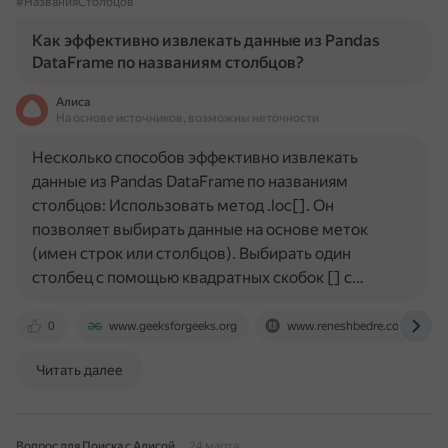
#НазванияСтолбцов
Как эффективно извлекать данные из Pandas
DataFrame по названиям столбцов?
Алиса
На основе источников, возможны неточности
Несколько способов эффективно извлекать
данные из Pandas DataFrame по названиям
столбцов: Использовать метод .loc[]. Он
позволяет выбирать данные на основе меток
(имен строк или столбцов). Выбирать один
столбец с помощью квадратных скобок [] с…
0
www.geeksforgeeks.org
www.reneshbedre.com
Читать далее
Вопрос для Поиска с Алисой
24 марта