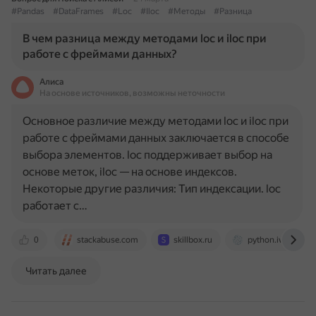
#Pandas
#DataFrames
#Loc
#Iloc
#Методы
#Разница
В чем разница между методами loc и iloc при
работе с фреймами данных?
Алиса
На основе источников, возможны неточности
Основное различие между методами loc и iloc при
работе с фреймами данных заключается в способе
выбора элементов. loc поддерживает выбор на
основе меток, iloc — на основе индексов.
Некоторые другие различия: Тип индексации. loc
работает с…
0
stackabuse.com
skillbox.ru
python.ivan-sham
Читать далее