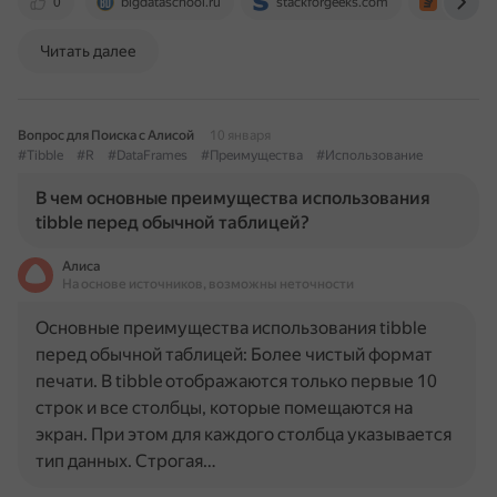
0
bigdataschool.ru
stackforgeeks.com
stackove
Читать далее
Вопрос для Поиска с Алисой
10 января
#Tibble
#R
#DataFrames
#Преимущества
#Использование
В чем основные преимущества использования
tibble перед обычной таблицей?
Алиса
На основе источников, возможны неточности
Основные преимущества использования tibble
перед обычной таблицей: Более чистый формат
печати. В tibble отображаются только первые 10
строк и все столбцы, которые помещаются на
экран. При этом для каждого столбца указывается
тип данных. Строгая…