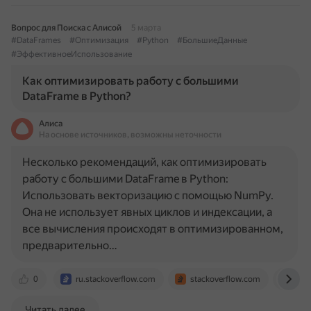
Вопрос для Поиска с Алисой
5 марта
#DataFrames
#Оптимизация
#Python
#БольшиеДанные
#ЭффективноеИспользование
Как оптимизировать работу с большими
DataFrame в Python?
Алиса
На основе источников, возможны неточности
Несколько рекомендаций, как оптимизировать
работу с большими DataFrame в Python:
Использовать векторизацию с помощью NumPy.
Она не использует явных циклов и индексации, а
все вычисления происходят в оптимизированном,
предварительно…
0
ru.stackoverflow.com
stackoverflow.com
hab
Читать далее