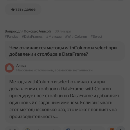
Читать далее
Вопрос для Поиска с Алисой
30 января
#Pandas
#DataFrames
#Методы
#WithColumn
#Select
Чем отличаются методы withColumn и select при
добавлении столбцов в DataFrame?
Алиса
На основе источников, возможны неточности
Методы withColumn и select отличаются при
добавлении столбцов в DataFrame: withColumn
проецирует все столбцы из DataFrame и добавляет
один новый с заданным именем. Если вызывать
этот метод несколько раз, это может повлиять на
производительность…