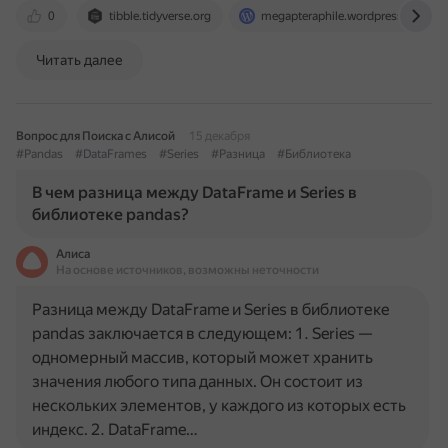
0
tibble.tidyverse.org
megapteraphile.wordpress.com
Читать далее
Вопрос для Поиска с Алисой
15 декабря
#Pandas
#DataFrames
#Series
#Разница
#Библиотека
В чем разница между DataFrame и Series в
библиотеке pandas?
Алиса
На основе источников, возможны неточности
Разница между DataFrame и Series в библиотеке
pandas заключается в следующем: 1. Series —
одномерный массив, который может хранить
значения любого типа данных. Он состоит из
нескольких элементов, у каждого из которых есть
индекс. 2. DataFrame…