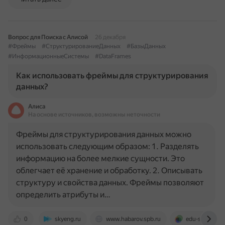
Вопрос для Поиска с Алисой
26 декабря
#Фреймы
#СтруктурированиеДанных
#БазыДанных
#ИнформационныеСистемы
#DataFrames
Как использовать фреймы для структурирования
данных?
Алиса
На основе источников, возможны неточности
Фреймы для структурирования данных можно
использовать следующим образом: 1. Разделять
информацию на более мелкие сущности. Это
облегчает её хранение и обработку. 2. Описывать
структуру и свойства данных. Фреймы позволяют
определить атрибуты и…
0
skyeng.ru
www.habarov.spb.ru
edu-sigma.ru