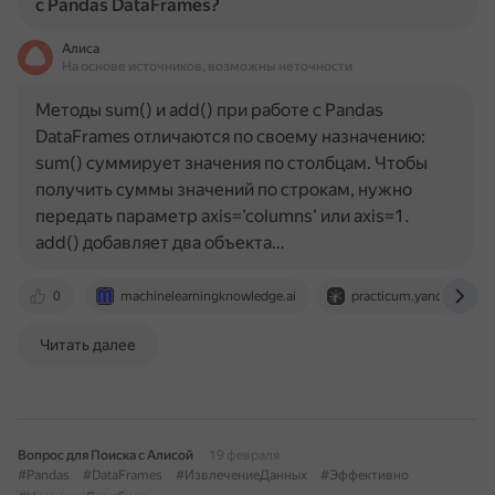
с Pandas DataFrames?
Алиса
На основе источников, возможны неточности
Методы sum() и add() при работе с Pandas
DataFrames отличаются по своему назначению:
sum() суммирует значения по столбцам. Чтобы
получить суммы значений по строкам, нужно
передать параметр axis=’columns’ или axis=1.
add() добавляет два объекта…
0
machinelearningknowledge.ai
practicum.yandex.ru
Читать далее
Вопрос для Поиска с Алисой
19 февраля
#Pandas
#DataFrames
#ИзвлечениеДанных
#Эффективно