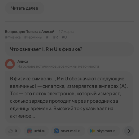
Читать далее
Вопрос для Поиска с Алисой
17 марта
#Физика
#Термины
#I
#R
#U
Что означает I, R и U в физике?
Алиса
На основе источников, возможны неточности
В физике символы I, R и U обозначают следующие
величины: I — сила тока, измеряется в амперах (А).
Ток — это поток электронов, который измеряет,
сколько зарядов проходит через проводник за
единицу времени. Высокий ток указывает на
активное…
0
uchi.ru
otvet.mail.ru
skysmart.ru
vc.r