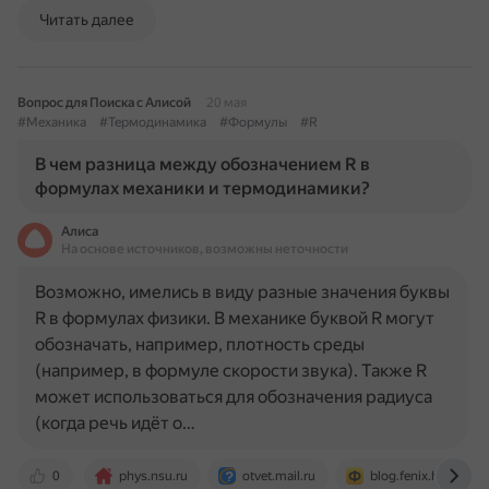
Читать далее
Вопрос для Поиска с Алисой
20 мая
#Механика
#Термодинамика
#Формулы
#R
В чем разница между обозначением R в
формулах механики и термодинамики?
Алиса
На основе источников, возможны неточности
Возможно, имелись в виду разные значения буквы
R в формулах физики. В механике буквой R могут
обозначать, например, плотность среды
(например, в формуле скорости звука). Также R
может использоваться для обозначения радиуса
(когда речь идёт о…
0
phys.nsu.ru
otvet.mail.ru
blog.fenix.help