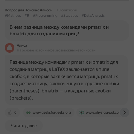
Вопрос для Поиска с Алисой
10 сентября
#Matrices
#R
#Programming
#Statistics
#DataAnalysis
В чем разница между командами pmatrix и
bmatrix для создания матриц?
Алиса
На основе источников, возможны неточности
Разница между командами pmatrix и bmatrix для
создания матриц в LaTeX заключается в типе
скобок, в которые заключается матрица. pmatrix
создаёт матрицу, заключённую в круглые скобки
(parentheses). bmatrix — в квадратные скобки
(brackets).
0
www.geeksforgeeks.org
www.physicsread.com
Читать далее