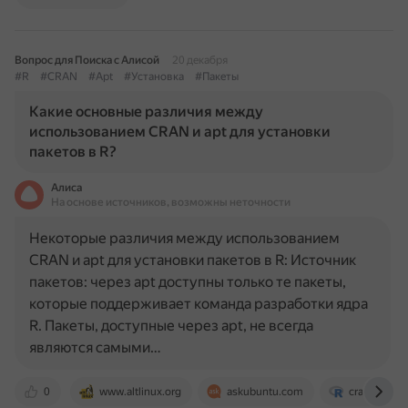
Вопрос для Поиска с Алисой
20 декабря
#R
#CRAN
#Apt
#Установка
#Пакеты
Какие основные различия между
использованием CRAN и apt для установки
пакетов в R?
Алиса
На основе источников, возможны неточности
Некоторые различия между использованием
CRAN и apt для установки пакетов в R: Источник
пакетов: через apt доступны только те пакеты,
которые поддерживает команда разработки ядра
R. Пакеты, доступные через apt, не всегда
являются самыми…
0
www.altlinux.org
askubuntu.com
cran.rstudi