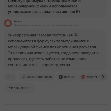
Почему в формулах термодинамики и
молекулярной физики используется
универсальная газовая постоянная R?
Алиса
На основе источников, возможны неточности
Универсальная газовая постоянная (R)
используется в формулах термодинамики и
молекулярной физики для упрощения расчётов.
Эта величина используется, когда речь заходит о
процессах, где есть работа при изменении
состояния газов, например, когда…
0
wika.tutoronline.ru
dzen.ru
zaochnik.ru
Читать далее