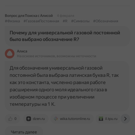
Вопрос для Поиска с Алисой
4 февраля
#Физика
#ГазоваяПостоянная
#R
#Символы
#Обозначения
Почему для универсальной газовой постоянной
было выбрано обозначение R?
Алиса
На основе источников, возможны неточности
Для обозначения универсальной газовой
постоянной была выбрана латинская буква R, так
как это константа, численно равная работе
расширения одного моля идеального газа в
изобарном процессе при увеличении
температуры на 1 К.
0
dzen.ru
wika.tutoronline.ru
il.tpu.ru
r
Читать далее