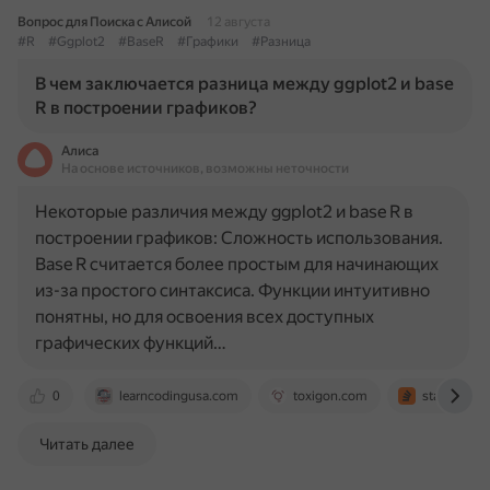
Вопрос для Поиска с Алисой
12 августа
#R
#Ggplot2
#BaseR
#Графики
#Разница
В чем заключается разница между ggplot2 и base
R в построении графиков?
Алиса
На основе источников, возможны неточности
Некоторые различия между ggplot2 и base R в
построении графиков: Сложность использования.
Base R считается более простым для начинающих
из-за простого синтаксиса. Функции интуитивно
понятны, но для освоения всех доступных
графических функций…
0
learncodingusa.com
toxigon.com
stackoverf
Читать далее