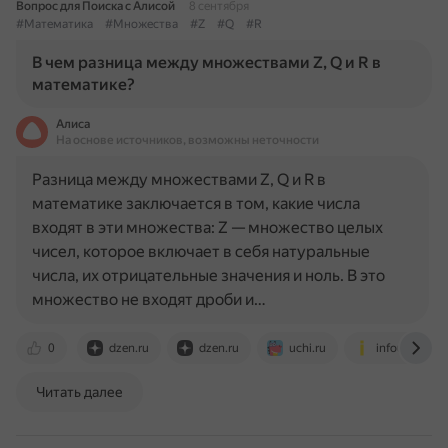
Вопрос для Поиска с Алисой
8 сентября
#Математика
#Множества
#Z
#Q
#R
В чем разница между множествами Z, Q и R в
математике?
Алиса
На основе источников, возможны неточности
Разница между множествами Z, Q и R в
математике заключается в том, какие числа
входят в эти множества: Z — множество целых
чисел, которое включает в себя натуральные
числа, их отрицательные значения и ноль. В это
множество не входят дроби и…
0
dzen.ru
dzen.ru
uchi.ru
infourok.ru
Читать далее