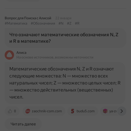
Вопрос для Поиска с Алисой
22 января
#Математика
#Обозначения
#N
#Z
#R
Что означают математические обозначения N, Z
и R в математике?
Алиса
На основе источников, возможны неточности
Математические обозначения N, Z и R означают
следующие множества: N — множество всех
натуральных чисел; Z — множество целых чисел; R
— множество действительных (вещественных)
чисел.
0
zaochnik-com.com
budu5.com
ya-znau.ru
Читать далее