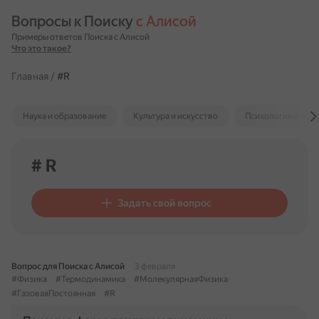
Вопросы к Поиску 
с Алисой
Примеры ответов Поиска с Алисой
Что это такое?
Главная
/
#R
Наука и образование
Культура и искусство
Психология и отн
# R
Задать свой вопрос
Вопрос для Поиска с Алисой
3 февраля
#Физика
#Термодинамика
#МолекулярнаяФизика
#ГазоваяПостоянная
#R