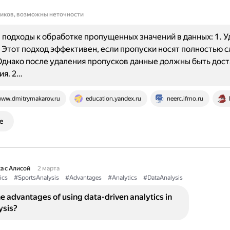
ников, возможны неточности
подходы к обработке пропущенных значений в данных: 1. 
 Этот подход эффективен, если пропуски носят полностью 
Однако после удаления пропусков данные должны быть дос
ия. 2…
ww.dmitrymakarov.ru
education.yandex.ru
neerc.ifmo.ru
е
а с Алисой
2 марта
ics
#SportsAnalysis
#Advantages
#Analytics
#DataAnalysis
e advantages of using data-driven analytics in
ysis?