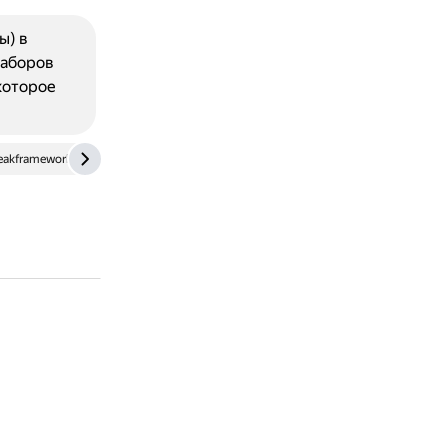
ы) в
наборов
которое
akframeworks.com
sambodhi.co.in