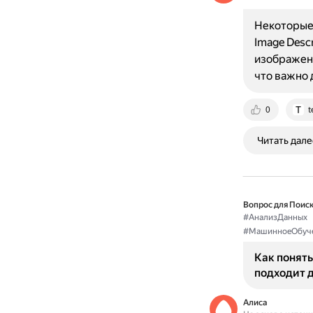
Некоторые 
Image Desc
изображени
что важно
0
t
Читать дале
Вопрос для Поиск
#АнализДанных
#МашинноеОбуч
Как понять
подходит 
Алиса