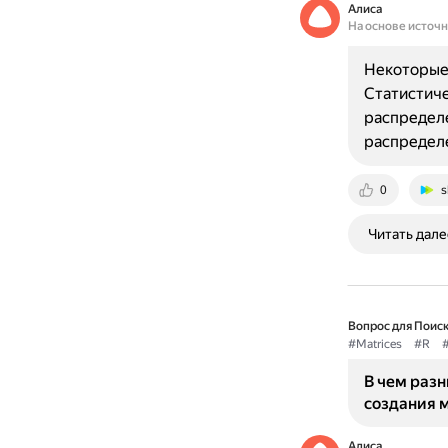
Алиса
На основе источ
Некоторые 
Статистиче
распределе
распредел
0
s
Читать дале
Вопрос для Поиск
#Matrices
#R
В чем разн
создания 
Алиса