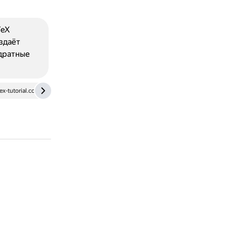
TeX
оздаёт
адратные
tex-tutorial.com
ecampusontario.pressbooks.pub