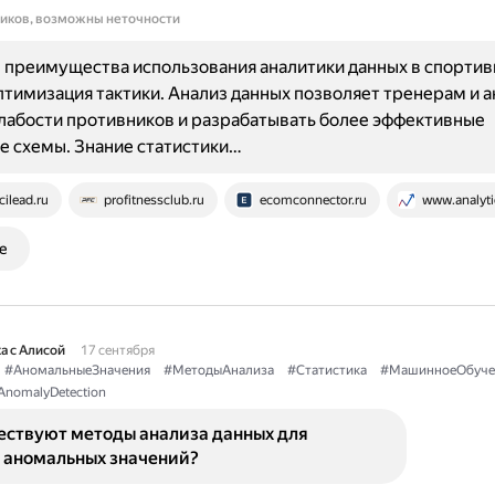
ников, возможны неточности
 преимущества использования аналитики данных в спорти
птимизация тактики. Анализ данных позволяет тренерам и 
лабости противников и разрабатывать более эффективные
е схемы. Знание статистики…
cilead.ru
profitnessclub.ru
ecomconnector.ru
www.analyti
е
а с Алисой
17 сентября
#АномальныеЗначения
#МетодыАнализа
#Статистика
#МашинноеОбуче
AnomalyDetection
ествуют методы анализа данных для
 аномальных значений?