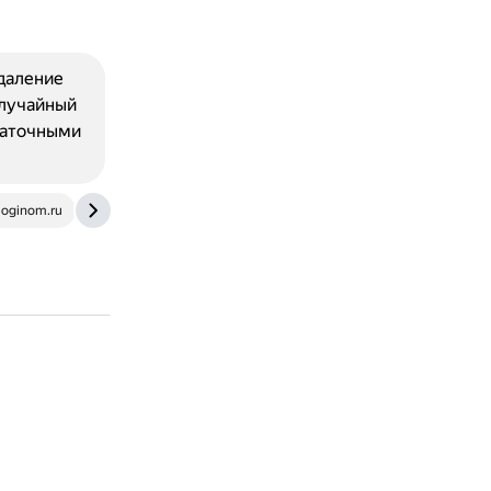
Удаление
случайный
таточными
loginom.ru
scikit-learn.ru