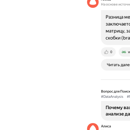
На основе источ
Разница ме
заключаетс
матрицу, з
скобки (bra
0
w
Читать дале
Вопрос для Поиск
#DataAnalysis
#
Почему важ
анализе д
Алиса