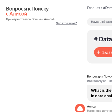
Вопросы к Поиску 
Главная
/
#Data
с Алисой
Примеры ответов Поиска с Алисой
Наука и образ
Что это такое?
# Data
Задат
Вопрос для Поиск
#DataAnalysis
#
What is the
in data ana
Алиса
На основе источ