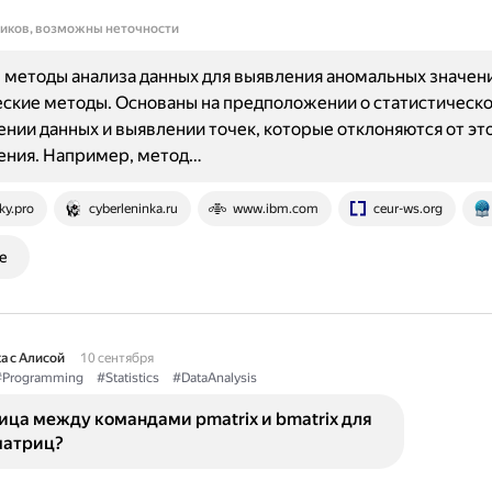
ников, возможны неточности
методы анализа данных для выявления аномальных значени
ские методы. Основаны на предположении о статистическ
нии данных и выявлении точек, которые отклоняются от эт
ения. Например, метод…
ky.pro
cyberleninka.ru
www.ibm.com
ceur-ws.org
е
а с Алисой
10 сентября
#Programming
#Statistics
#DataAnalysis
ица между командами pmatrix и bmatrix для
матриц?