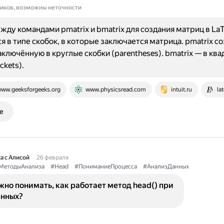
ников, возможны неточности
жду командами pmatrix и bmatrix для создания матриц в La
я в типе скобок, в которые заключается матрица. pmatrix с
аключённую в круглые скобки (parentheses). bmatrix — в кв
ckets).
ww.geeksforgeeks.org
www.physicsread.com
intuit.ru
la
е
а с Алисой
26 февраля
МетодыАнализа
#Head
#ПониманиеПроцесса
#АнализДанных
но понимать, как работает метод head() при
анных?