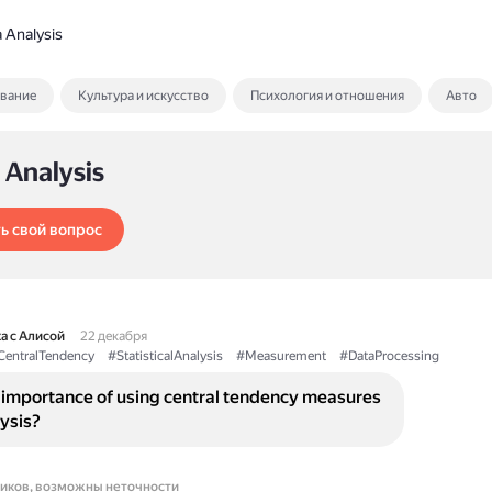
 Analysis
ование
Культура и искусство
Психология и отношения
Авто
 Analysis
ь свой вопрос
а с Алисой
22 декабря
CentralTendency
#StatisticalAnalysis
#Measurement
#DataProcessing
 importance of using central tendency measures
lysis?
ников, возможны неточности