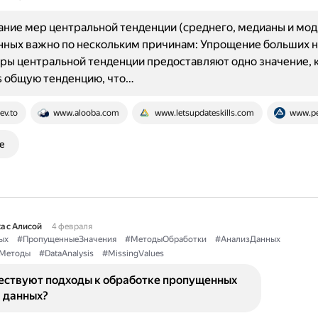
ние мер центральной тенденции (среднего, медианы и мод
нных важно по нескольким причинам: Упрощение больших 
ры центральной тенденции предоставляют одно значение, 
s общую тенденцию, что…
ev.to
www.alooba.com
www.letsupdateskills.com
www.pe
е
а с Алисой
4 февраля
ых
#ПропущенныеЗначения
#МетодыОбработки
#АнализДанных
еМетоды
#DataAnalysis
#MissingValues
ествуют подходы к обработке пропущенных
 данных?