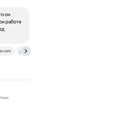
то он
ри работе
ед
st.com
labex.io
ision