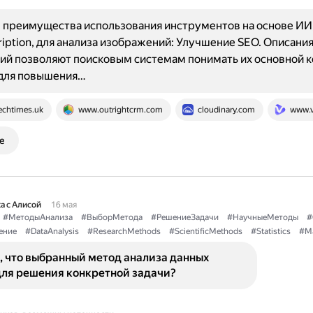
преимущества использования инструментов на основе ИИ, 
ription, для анализа изображений: Улучшение SEO. Описани
й позволяют поисковым системам понимать их основной к
 для повышения…
echtimes.uk
www.outrightcrm.com
cloudinary.com
www.v
е
а с Алисой
16 мая
#МетодыАнализа
#ВыборМетода
#РешениеЗадачи
#НаучныеМетоды
#
ение
#DataAnalysis
#ResearchMethods
#ScientificMethods
#Statistics
#Ma
, что выбранный метод анализа данных
для решения конкретной задачи?