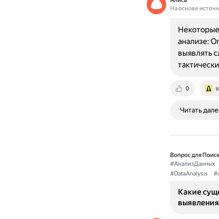
Алиса
На основе источ
Некоторые
анализе: О
выявлять с
тактически
0
s
Читать дале
Вопрос для Поиск
#АнализДанных
#DataAnalysis
#
Какие сущ
выявления