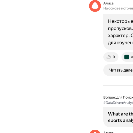
Алиса
На основе источ
Некоторые 
пропусков.
характер. 
для обучен
0
w
Читать дале
Вопрос для Поиск
#DataDrivenAnalyt
What are th
sports anal