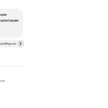
вном
аналитикам
csvidhya.com
www.astera.com
ние