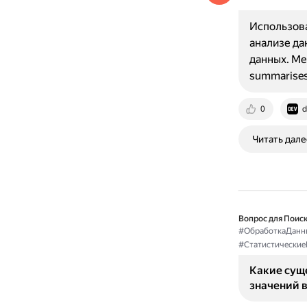
Использова
анализе да
данных. Ме
summarise
0
d
Читать дале
Вопрос для Поиск
#ОбработкаДанн
#Статистически
Какие сущ
значений в