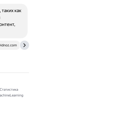
таких как
я
онтент,
idnoz.com
www.netguru.com
Статистика
chineLearning