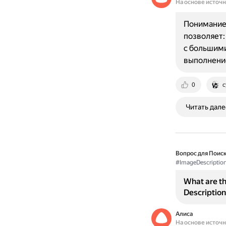
На основе источ
Понимание 
позволяет:
с большими
выполнени
0
c
Читать дале
Вопрос для Поиск
#ImageDescriptio
What are the
Description
Алиса
На основе источ