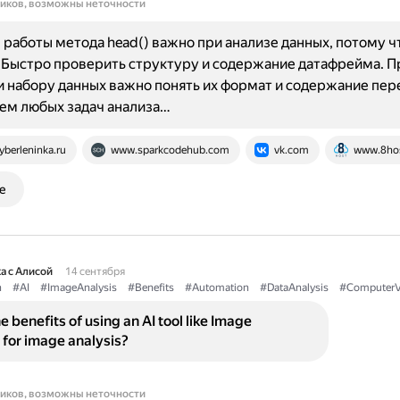
ников, возможны неточности
работы метода head() важно при анализе данных, потому ч
 Быстро проверить структуру и содержание датафрейма. П
 набору данных важно понять их формат и содержание пер
ем любых задач анализа…
yberleninka.ru
www.sparkcodehub.com
vk.com
www.8ho
е
а с Алисой
14 сентября
n
#AI
#ImageAnalysis
#Benefits
#Automation
#DataAnalysis
#ComputerV
 benefits of using an AI tool like Image
 for image analysis?
ников, возможны неточности