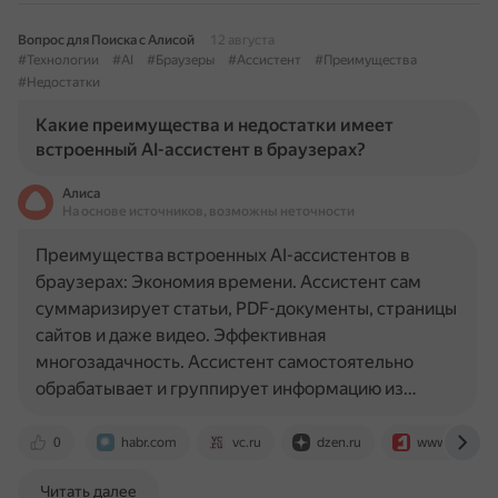
Вопрос для Поиска с Алисой
12 августа
#Технологии
#AI
#Браузеры
#Ассистент
#Преимущества
#Недостатки
Какие преимущества и недостатки имеет
встроенный AI-ассистент в браузерах?
Алиса
На основе источников, возможны неточности
Преимущества встроенных AI-ассистентов в
браузерах: Экономия времени. Ассистент сам
суммаризирует статьи, PDF-документы, страницы
сайтов и даже видео. Эффективная
многозадачность. Ассистент самостоятельно
обрабатывает и группирует информацию из…
0
habr.com
vc.ru
dzen.ru
www.comss.
Читать далее