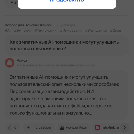
Читать далее
Вопрос для Поиска с Алисой
25 декабря
#AI
#Эмпатия
#Технологии
#Инновации
#Улучшение
#Опыт
Как эмпатичные AI-помощники могут улучшить
пользовательский опыт?
Алиса
На основе источников, возможны неточности
Эмпатичные AI-помощники могут улучшить
пользовательский опыт несколькими способами:
Персонализация взаимодействия. ИИ
адаптируется к эмоциям пользователя, что
позволяет создавать интерфейсы, которые не
только функциональны и визуально…
0
incrussia.ru
www.unite.ai
mts-link.ru