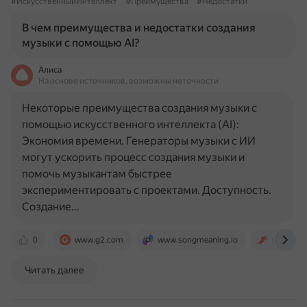
#ИскусственныйИнтеллект
#Преимущества
#Недостатки
В чем преимущества и недостатки создания
музыки с помощью AI?
Алиса
На основе источников, возможны неточности
Некоторые преимущества создания музыки с
помощью искусственного интеллекта (AI):
Экономия времени. Генераторы музыки с ИИ
могут ускорить процесс создания музыки и
помочь музыкантам быстрее
экспериментировать с проектами. Доступность.
Создание…
0
www.g2.com
www.songmeaning.io
snapmus
Читать далее