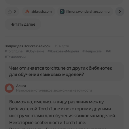
0
airbrush.com
filmora.wondershare.com.ru
ww
Читать далее
Вопрос для Поиска с Алисой
19 марта
#Torchtune
#Обучение
#ЯзыковыеМодели
#Нейросети
#AI
#Технологии
Чем отличается torchtune от других библиотек
для обучения языковых моделей?
Алиса
На основе источников, возможны неточности
Возможно, имелись в виду различия между
библиотекой TorchTune и некоторыми другими
инструментами для обучения языковых моделей.
Некоторые особенности TorchTune: