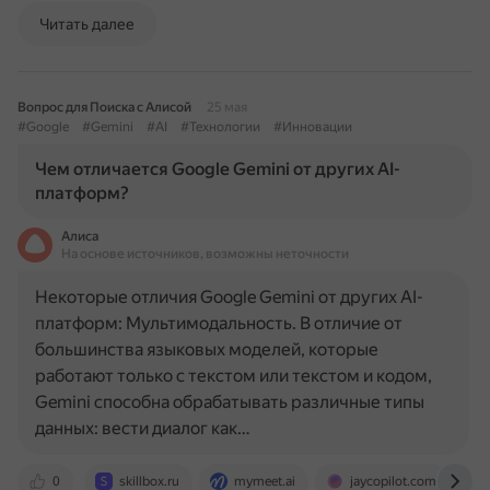
Читать далее
Вопрос для Поиска с Алисой
25 мая
#Google
#Gemini
#AI
#Технологии
#Инновации
Чем отличается Google Gemini от других AI-
платформ?
Алиса
На основе источников, возможны неточности
Некоторые отличия Google Gemini от других AI-
платформ: Мультимодальность. В отличие от
большинства языковых моделей, которые
работают только с текстом или текстом и кодом,
Gemini способна обрабатывать различные типы
данных: вести диалог как…
0
skillbox.ru
mymeet.ai
jaycopilot.com