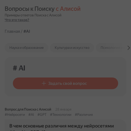
Вопросы к Поиску 
с Алисой
Примеры ответов Поиска с Алисой
Что это такое?
Главная
/
#AI
Наука и образование
Культура и искусство
Психология и отн
# AI
Задать свой вопрос
Вопрос для Поиска с Алисой
28 января
#Нейросети
#AI
#GPT
#Технологии
#Различия
В чем основные различия между нейросетями