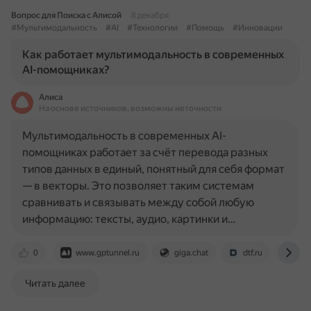
Вопрос для Поиска с Алисой
8 декабря
#Мультимодальность
#AI
#Технологии
#Помощь
#Инновации
Как работает мультимодальность в современных
AI-помощниках?
Алиса
На основе источников, возможны неточности
Мультимодальность в современных AI-
помощниках работает за счёт перевода разных
типов данных в единый, понятный для себя формат
— в векторы. Это позволяет таким системам
сравнивать и связывать между собой любую
информацию: тексты, аудио, картинки и…
0
www.gptunnel.ru
giga.chat
dtf.ru
gim
Читать далее