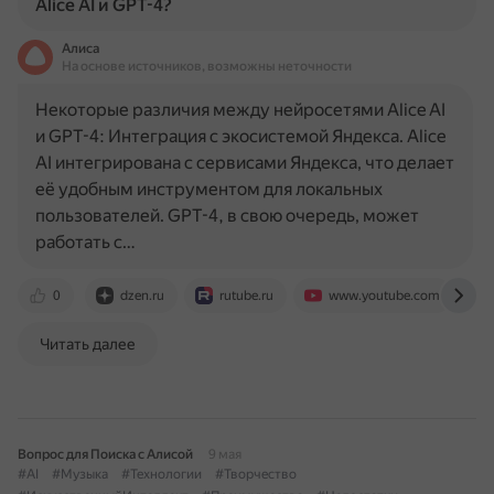
Alice AI и GPT-4?
Алиса
На основе источников, возможны неточности
Некоторые различия между нейросетями Alice AI
и GPT-4: Интеграция с экосистемой Яндекса. Alice
AI интегрирована с сервисами Яндекса, что делает
её удобным инструментом для локальных
пользователей. GPT-4, в свою очередь, может
работать с…
0
dzen.ru
rutube.ru
www.youtube.com
Читать далее
Вопрос для Поиска с Алисой
9 мая
#AI
#Музыка
#Технологии
#Творчество