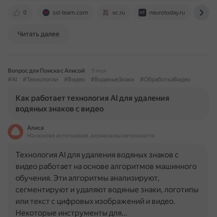
0
ssl-team.com
vc.ru
neurotoday.ru
ro
Читать далее
Вопрос для Поиска с Алисой
9 мая
#AI
#Технологии
#Видео
#ВодяныеЗнаки
#ОбработкаВидео
Как работает технология AI для удаления
водяных знаков с видео
Алиса
На основе источников, возможны неточности
Технология AI для удаления водяных знаков с
видео работает на основе алгоритмов машинного
обучения. Эти алгоритмы анализируют,
сегментируют и удаляют водяные знаки, логотипы
или текст с цифровых изображений и видео.
Некоторые инструменты для…