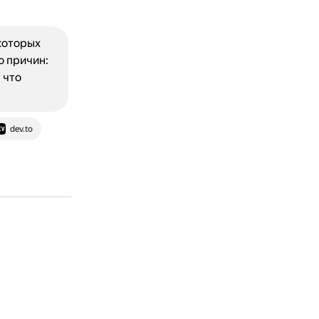
которых
о причин:
 что
dev.to