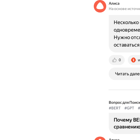
Алиса
На основе источ
Несколько 
одновремен
Нужно отсл
оставатьс
0
w
Читать дале
Вопрос для Поиск
#BERT
#GPT
#
Почему BE
сравнению