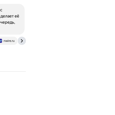
 с
 делает её
очередь,
nwire.ru
blog.skillfactory.ru
www.comss.ru