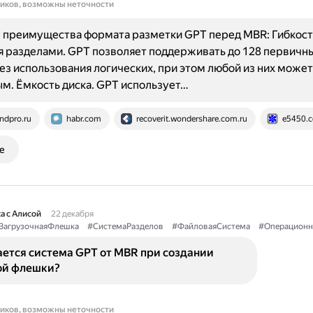
ников, возможны неточности
 преимущества формата разметки GPT перед MBR: Гибкост
 разделами. GPT позволяет поддерживать до 128 первичн
ез использования логических, при этом любой из них может
м. Ёмкость диска. GPT использует…
ndpro.ru
habr.com
recoverit.wondershare.com.ru
e5450.
е
а с Алисой
22 декабря
ЗагрузочнаяФлешка
#СистемаРазделов
#ФайловаяСистема
#Операционн
ается система GPT от MBR при создании
ой флешки?
ников, возможны неточности