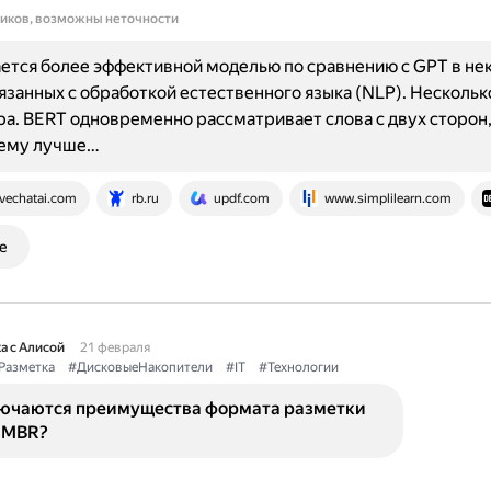
ников, возможны неточности
ется более эффективной моделью по сравнению с GPT в не
вязанных с обработкой естественного языка (NLP). Нескольк
а. BERT одновременно рассматривает слова с двух сторон,
 ему лучше…
ivechatai.com
rb.ru
updf.com
www.simplilearn.com
е
а с Алисой
21 февраля
Разметка
#ДисковыеНакопители
#IT
#Технологии
лючаются преимущества формата разметки
 MBR?