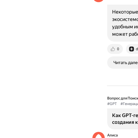
Некоторые 
экосистемо
удобным ин
может раб
0
d
Читать дале
Вопрос для Поиск
#GPT
#Генерац
Как GPT-г
создания к
Алиса