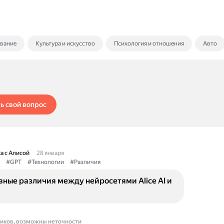
ование
Культура и искусство
Психология и отношения
Авто
ь свой вопрос
а с Алисой
28 января
#GPT
#Технологии
#Различия
вные различия между нейросетями Alice AI и
ников, возможны неточности