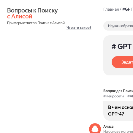
Вопросы к Поиску 
Главная
/
#GPT
с Алисой
Примеры ответов Поиска с Алисой
Наука и образ
Что это такое?
# GPT
Задат
Вопрос для Поиск
#Нейросети
#AI
В чем осно
GPT-4?
Алиса
На основе источ