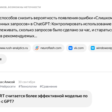
ников, возможны неточности
способов снизить вероятность появления ошибки «Слишко
ных запросов» в ChatGPT: Контролировать использование 
еживать, сколько запросов было сделано за час, и старатьс
я в рекомендуемых…
ww.rush-analytics.ru
neuroflash.com
vk.com
windowsrep
е
а с Алисой
30 сентября
Нейросети
#Технологии
#Сравнение
RT считается более эффективной моделью по
 с GPT?