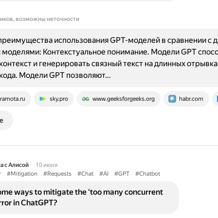
ников, возможны неточности
преимущества использования GPT-моделей в сравнении с 
 моделями: Контекстуальное понимание. Модели GPT спос
контекст и генерировать связный текст на длинных отрывка
кода. Модели GPT позволяют…
ramota.ru
sky.pro
www.geeksforgeeks.org
habr.com
е
а с Алисой
10 июня
r
#Mitigation
#Requests
#Chat
#AI
#GPT
#Chatbot
me ways to mitigate the 'too many concurrent
rror in ChatGPT?