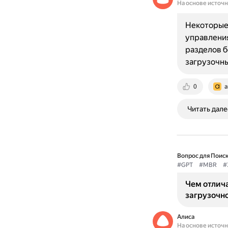
На основе источ
Некоторые
управления
разделов б
загрузочны
0
a
Читать дале
Вопрос для Поиск
#GPT
#MBR
#
Чем отлич
загрузочн
Алиса
На основе источ