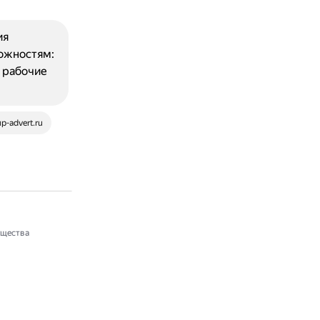
ия
можностям:
 рабочие
p-advert.ru
щества