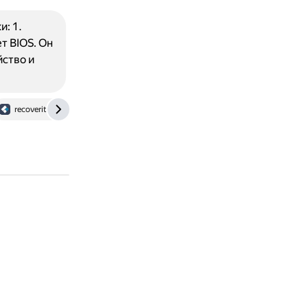
: 1.
т BIOS. Он
ство и
recoverit.wondershare.com.ru
otvet.mail.ru