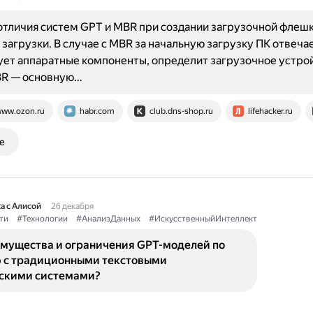
тличия систем GPT и MBR при создании загрузочной флешки
загрузки. В случае с MBR за начальную загрузку ПК отвечае
ет аппаратные компоненты, определит загрузочное устрой
BR — основную…
ww.ozon.ru
habr.com
club.dns-shop.ru
lifehacker.ru
е
а с Алисой
26 декабря
ти
#Технологии
#АнализДанных
#ИскусственныйИнтеллект
имущества и ограничения GPT-моделей по
 с традиционными текстовыми
скими системами?