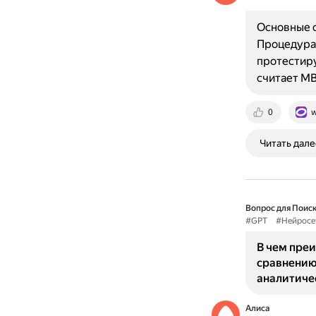
Основные о
Процедура 
протестиру
считает M
0
w
Читать дале
Вопрос для Поиск
#GPT
#Нейросе
В чем пре
сравнению
аналитиче
Алиса