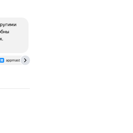
другими
обны
х.
appmaster.io