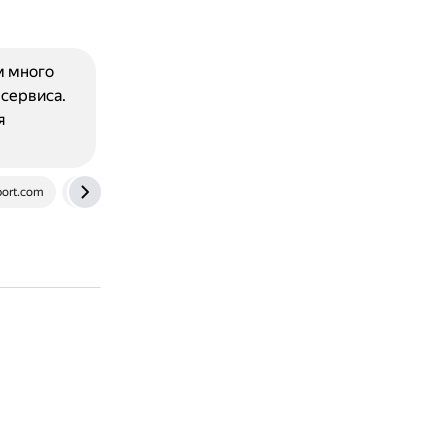
м много
сервиса.
я
ort.com
dzen.ru