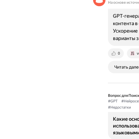
На основе источ
GPT-генера
контента в
Ускорение 
варианты з
0
v
Читать дале
Вопрос для Поиск
#GPT
#Нейросе
#Недостатки
Какие осн
использов
языковым