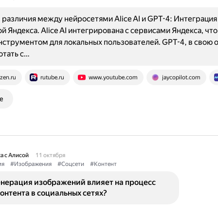
различия между нейросетями Alice AI и GPT-4: Интеграция
й Яндекса. Alice AI интегрирована с сервисами Яндекса, что
струментом для локальных пользователей. GPT-4, в свою 
отать с…
zen.ru
rutube.ru
www.youtube.com
jaycopilot.com
е
а с Алисой
11 октября
ия
#Изображения
#Соцсети
#Контент
енерация изображений влияет на процесс
онтента в социальных сетях?