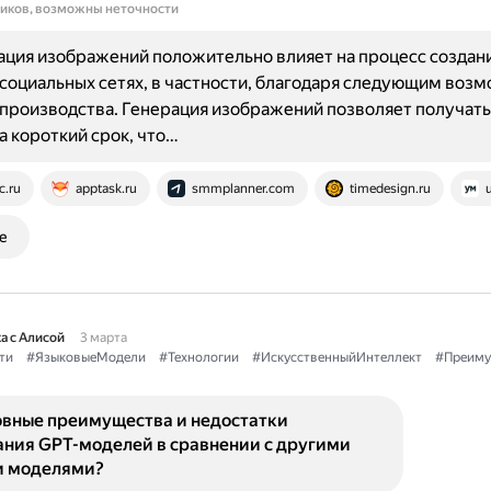
ников, возможны неточности
ция изображений положительно влияет на процесс создан
 социальных сетях, в частности, благодаря следующим воз
производства. Генерация изображений позволяет получать
а короткий срок, что…
c.ru
apptask.ru
smmplanner.com
timedesign.ru
u
е
а с Алисой
3 марта
ти
#ЯзыковыеМодели
#Технологии
#ИскусственныйИнтеллект
#Преиму
овные преимущества и недостатки
ания GPT-моделей в сравнении с другими
и моделями?