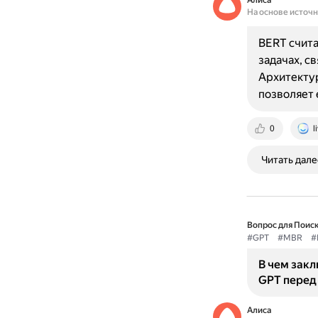
Алиса
На основе источ
BERT счита
задачах, с
Архитектур
позволяет
0
l
Читать дале
Вопрос для Поиск
#GPT
#MBR
#
В чем зак
GPT перед
Алиса