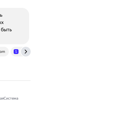
ь
ых
 быть
com
skillbox.ru
аяСистема