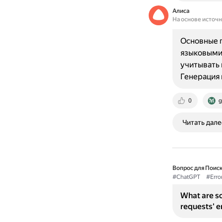
Алиса
На основе источ
Основные 
языковыми
учитывать 
Генерация 
0
g
Читать дале
Вопрос для Поиск
#ChatGPT
#Erro
What are so
requests' e