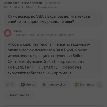
Вопрос для Поиска с Алисой
22 февраля
#VBA
#Excel
#Текст
#Разделитель
Как с помощью VBA в Excel разделить текст в
ячейке по заданному разделителю?
Алиса
На основе источников, возможны неточности
Чтобы разделить текст в ячейке по заданному
разделителю с помощью VBA в Excel, можно
использовать функцию разделения (Split).
Синтаксис функции:
Split(expression,
[delimiter], [limit], [compare])
expression (обязательный аргумент…
0
dzen.ru
trumpexcel.com
learn.microsoft.com
Читать далее