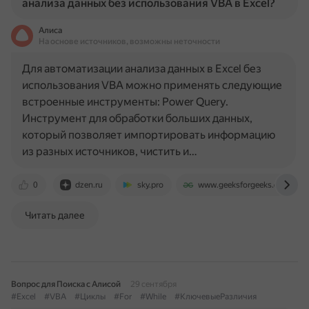
анализа данных без использования VBA в Excel?
Алиса
На основе источников, возможны неточности
Для автоматизации анализа данных в Excel без
использования VBA можно применять следующие
встроенные инструменты: Power Query.
Инструмент для обработки больших данных,
который позволяет импортировать информацию
из разных источников, чистить и…
0
dzen.ru
sky.pro
www.geeksforgeeks.org
Читать далее
Вопрос для Поиска с Алисой
29 сентября
#Excel
#VBA
#Циклы
#For
#While
#КлючевыеРазличия