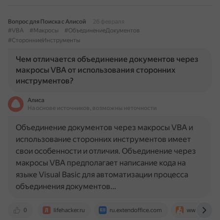
Вопрос для Поиска с Алисой
26 февраля
#VBA
#Макросы
#ОбъединениеДокументов
#СторонниеИнструменты
Чем отличается объединение документов через
макросы VBA от использования сторонних
инструментов?
Алиса
На основе источников, возможны неточности
Объединение документов через макросы VBA и
использование сторонних инструментов имеет
свои особенности и отличия. Объединение через
макросы VBA предполагает написание кода на
языке Visual Basic для автоматизации процесса
объединения документов…
0
lifehacker.ru
ru.extendoffice.com
www.planeta