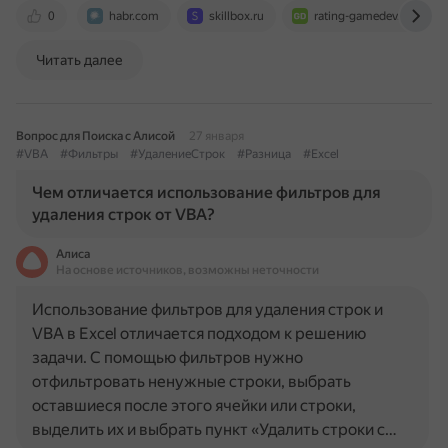
0
habr.com
skillbox.ru
rating-gamedev.ru
Читать далее
Вопрос для Поиска с Алисой
27 января
#VBA
#Фильтры
#УдалениеСтрок
#Разница
#Excel
Чем отличается использование фильтров для
удаления строк от VBA?
Алиса
На основе источников, возможны неточности
Использование фильтров для удаления строк и
VBA в Excel отличается подходом к решению
задачи. С помощью фильтров нужно
отфильтровать ненужные строки, выбрать
оставшиеся после этого ячейки или строки,
выделить их и выбрать пункт «Удалить строки с…