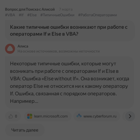
Вопрос для Поиска с Алисой
7 марта
#VBA
#If
#Else
#ТипичныеОшибки
#РаботаОператорами
Какие типичные ошибки возникают при работе с
операторами If и Else в VBA?
Алиса
На основе источников, возможны неточности
Некоторые типичные ошибки, которые могут
возникать при работе с операторами If и Else в
VBA: Ошибка «Else without If». Она возникает, когда
оператор Else не относится ни к какому оператору
If. Ошибка, связанная с порядком операторов.
Например…
0
learn.microsoft.com
www.cyberforum.ru
goo-
Читать далее