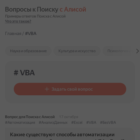
Вопросы к Поиску 
с Алисой
Примеры ответов Поиска с Алисой
Что это такое?
Главная
/
#VBA
Наука и образование
Культура и искусство
Психология и отн
# VBA
Задать свой вопрос
Вопрос для Поиска с Алисой
17 октября
#Автоматизация
#АнализДанных
#Excel
#VBA
#БезVBA
Какие существуют способы автоматизации