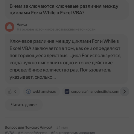
В чем заключаются ключевые различия между
циклами For и While в Excel VBA?
Алиса
На основе источников, возможны неточности
Ключевое различие между циклами For и While в
Excel VBA заключается в том, как они определяют
повторяющиеся действия. Цикл For используется,
когда нужно выполнить одно и то же действие
определённое количество раз. Пользователь
указывает, сколько…
0
webhamster.ru
corporatefinanceinstitute.com
Читать далее
Вопрос для Поиска с Алисой
21 мая
#VBA
#MicrosoftAccess
#Языкпрограммирования