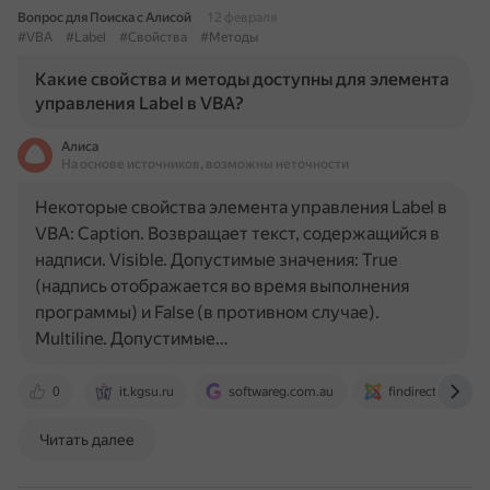
Вопрос для Поиска с Алисой
12 февраля
#VBA
#Label
#Свойства
#Методы
Какие свойства и методы доступны для элемента
управления Label в VBA?
Алиса
На основе источников, возможны неточности
Некоторые свойства элемента управления Label в
VBA: Caption. Возвращает текст, содержащийся в
надписи. Visible. Допустимые значения: True
(надпись отображается во время выполнения
программы) и False (в противном случае).
Multiline. Допустимые…
0
it.kgsu.ru
softwareg.com.au
findirector.com
Читать далее