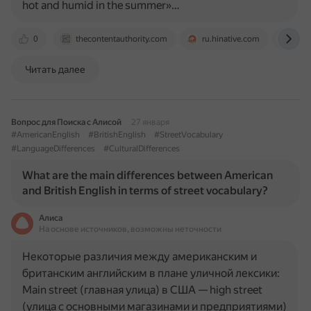
hot and humid in the summer»…
0
thecontentauthority.com
ru.hinative.com
ling
Читать далее
Вопрос для Поиска с Алисой
27 января
#AmericanEnglish
#BritishEnglish
#StreetVocabulary
#LanguageDifferences
#CulturalDifferences
What are the main differences between American
and British English in terms of street vocabulary?
Алиса
На основе источников, возможны неточности
Некоторые различия между американским и
британским английским в плане уличной лексики:
Main street (главная улица) в США — high street
(улица с основными магазинами и предприятиями)