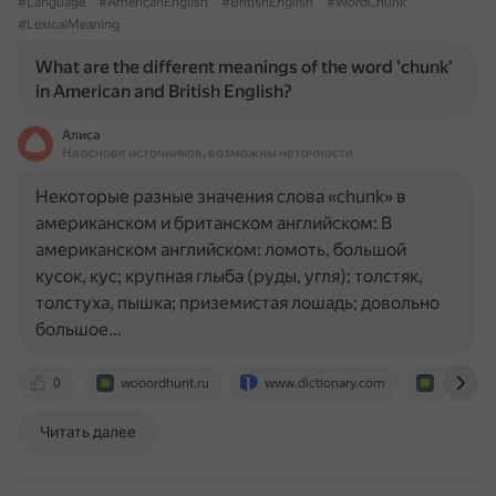
#Language
#AmericanEnglish
#BritishEnglish
#WordChunk
#LexicalMeaning
What are the different meanings of the word 'chunk'
in American and British English?
Алиса
На основе источников, возможны неточности
Некоторые разные значения слова «chunk» в
американском и британском английском: В
американском английском: ломоть, большой
кусок, кус; крупная глыба (руды, угля); толстяк,
толстуха, пышка; приземистая лошадь; довольно
большое…
0
wooordhunt.ru
www.dictionary.com
showmew
Читать далее