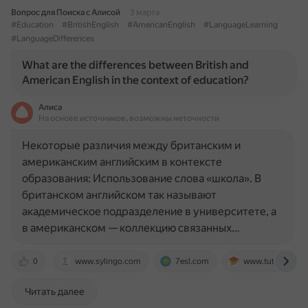
Вопрос для Поиска с Алисой
3 марта
#Education
#BritishEnglish
#AmericanEnglish
#LanguageLearning
#LanguageDifferences
What are the differences between British and
American English in the context of education?
Алиса
На основе источников, возможны неточности
Некоторые различия между британским и
американским английским в контексте
образования: Использование слова «школа». В
британском английском так называют
академическое подразделение в университете, а
в американском — коллекцию связанных…
0
www.sylingo.com
7esl.com
www.tutoring-blo
Читать далее