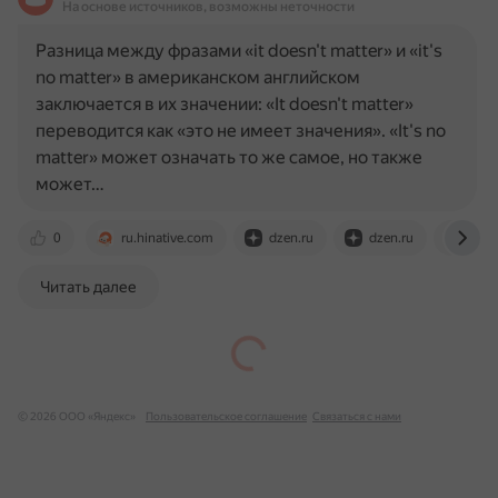
На основе источников, возможны неточности
Разница между фразами «it doesn't matter» и «it's
no matter» в американском английском
заключается в их значении: «It doesn't matter»
переводится как «это не имеет значения». «It's no
matter» может означать то же самое, но также
может…
0
ru.hinative.com
dzen.ru
dzen.ru
otvet
Читать далее
© 2026 ООО «Яндекс»
Пользовательское соглашение
Связаться с нами