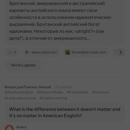
Британский, американский и австралийский
варианты английского языка имеют свои
особенности в использовании идиоматических
выражений. Британский английский богат
идиомами. Некоторые из них: «alright?» (как
дела?), в отличие от американского…
0
www.casita.com
the-english-nook.com
englex
Читать далее
Вопрос для Поиска с Алисой
26 декабря
#AmericanEnglish
#ItDoesn'tMatter
#It'sNoMatter
#Grammar
#LanguageLearning
#EnglishLearning
What is the difference between it doesn't matter and
it's no matter in American English?
Алиса