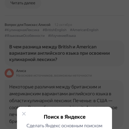
Читать далее
Вопрос для Поиска с Алисой
12 октября
#КулинарнаяЛексика
#BritishEnglish
#AmericanEnglish
#ЯзыковыеОсобенности
#ИзучениеЯзыка
В чем разница между British и American
вариантами английского языка при освоении
кулинарной лексики?
Алиса
На основе источников, возможны неточности
Некоторые различия между британским и
американским вариантами английского языка в
области кулинарной лексики: Печенье: в США —
cookie, в Великобритании — biscuit. Американское
печенье крупное, круглое, очень сладкое,
Поиск в Яндексе
британские biscuits обычно…
Сделать Яндекс основным поиском