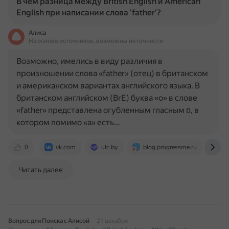
В чем разница между British English и American
English при написании слова 'father'?
Алиса
На основе источников, возможны неточности
Возможно, имелись в виду различия в
произношении слова «father» (отец) в британском
и американском вариантах английского языка. В
британском английском (BrE) буква «o» в слове
«father» представлена огубленным гласным ɒ, в
котором помимо «а» есть…
0
vk.com
ulc.by
blog.progressme.ru
on
Читать далее
Вопрос для Поиска с Алисой
21 декабря