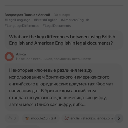
Вопрос для Поиска с Алисой
30 января
#LegalLanguage
#BritishEnglish
#AmericanEnglish
#LanguageDifferences
#LegalDocuments
What are the key differences between using British
English and American English in legal documents?
Алиса
На основе источников, возможны неточности
Некоторые ключевые различия между
использованием британского и американского
английского в юридических документах: Формат
написания дат. В британском английском
стандартно указывать день месяца как цифру,
затем месяц (либо как цифру, либо…
0
moodle2.units.it
english.stackexchange.com