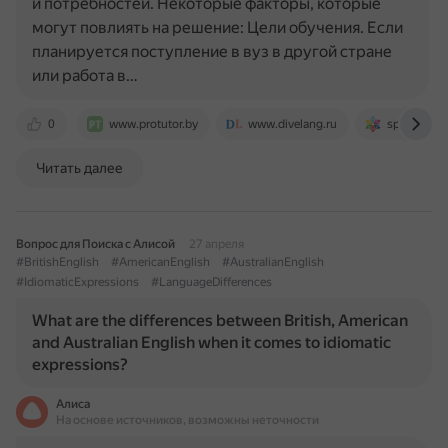
и потребностей. Некоторые факторы, которые
могут повлиять на решение: Цели обучения. Если
планируется поступление в вуз в другой стране
или работа в…
0
www.protutor.by
www.divelang.ru
sportzania.
Читать далее
Вопрос для Поиска с Алисой
27 апреля
#BritishEnglish
#AmericanEnglish
#AustralianEnglish
#IdiomaticExpressions
#LanguageDifferences
What are the differences between British, American
and Australian English when it comes to idiomatic
expressions?
Алиса
На основе источников, возможны неточности