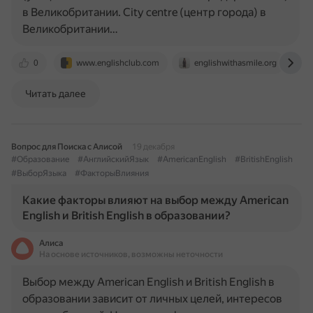
в Великобритании. City centre (центр города) в
Великобритании…
0
www.englishclub.com
englishwithasmile.org
Читать далее
Вопрос для Поиска с Алисой
19 декабря
#Образование
#АнглийскийЯзык
#AmericanEnglish
#BritishEnglish
#ВыборЯзыка
#ФакторыВлияния
Какие факторы влияют на выбор между American
English и British English в образовании?
Алиса
На основе источников, возможны неточности
Выбор между American English и British English в
образовании зависит от личных целей, интересов