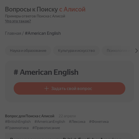
Вопросы к Поиску 
с Алисой
Примеры ответов Поиска с Алисой
Что это такое?
Главная
/
#American English
Наука и образование
Культура и искусство
Психология и отн
# American English
Задать свой вопрос
Вопрос для Поиска с Алисой
22 апреля
#BritishEnglish
#AmericanEnglish
#Лексика
#Фонетика
#Грамматика
#Правописание