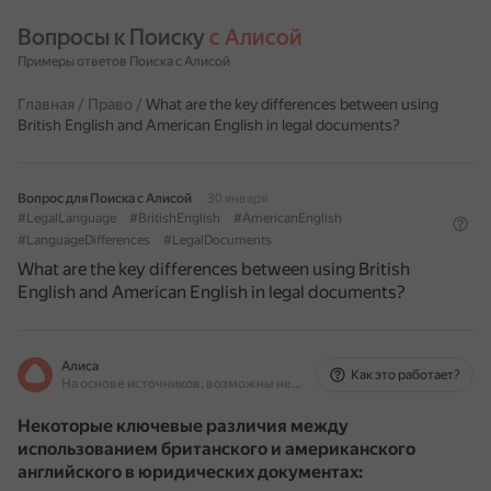
Вопросы к Поиску 
с Алисой
Примеры ответов Поиска с Алисой
Главная
/
Право
/
What are the key differences between using
British English and American English in legal documents?
Вопрос для Поиска с Алисой
30 января
#LegalLanguage
#BritishEnglish
#AmericanEnglish
#LanguageDifferences
#LegalDocuments
What are the key differences between using British
English and American English in legal documents?
Алиса
Как это работает?
На основе источников, возможны неточности
Некоторые ключевые различия между
использованием британского и американского
английского в юридических документах: