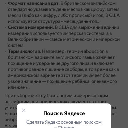
Формат написания дат
.
В британском английском
стандартно указывать день месяца как цифру, затем
месяц (либо как цифру, либо прописью) и год.
В США
используется структура «месяц-день-год».
Система измерений
.
В США для выражения единиц
измерения используется имперская система, а в
Великобритании — смесь метрической и имперской
систем.
Терминология
.
Например, термин abduction в
британском варианте английского языка означает
похищение и удержание другого лица и включает
противоправное лишение свободы, в то время как в
американском варианте этот термин имеет более
узкое значение — похищение ребёнка, опекаемого
или жены.
При выборе между британским и американским
английским для юридических документов стоит
учитывать, для какой аудитории они предназначены.
Поиск в Яндексе
Если документ будет использоваться в США, лучше
выбрать американский вариант, а если в
Сделать Яндекс основным поиском
Великобритании или в Европе — британский.
в Сhrome