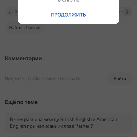
0
moodle2.units.it
english.stackexchange.com
ПРОДОЛЖИТЬ
Найти в Поиске
Комментарии
Войдите, чтобы комментировать
Войти
Ещё по теме
В чем разница между British English и American
English при написании слова 'father'?