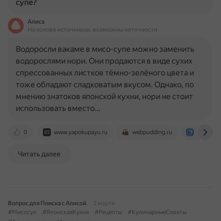
супе?
Алиса
На основе источников, возможны неточности
Водоросли вакаме в мисо-супе можно заменить
водорослями нори. Они продаются в виде сухих
спрессованных листков тёмно-зелёного цвета и
тоже обладают сладковатым вкусом. Однако, по
мнению знатоков японской кухни, нори не стоит
использовать вместо…
0
www.yapokupayu.ru
webpudding.ru
otvet.mai
Читать далее
Вопрос для Поиска с Алисой
2 марта
#Мисосуп
#ЯпонскаяКухня
#Рецепты
#КулинарныеСоветы