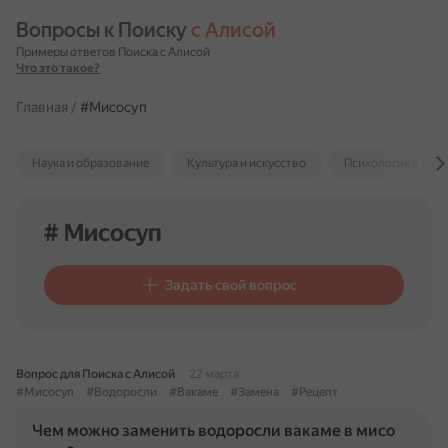
Вопросы к Поиску 
с Алисой
Примеры ответов Поиска с Алисой
Что это такое?
Главная
/
#Мисосуп
Наука и образование
Культура и искусство
Психология и отн
# Мисосуп
Задать свой вопрос
Вопрос для Поиска с Алисой
22 марта
#Мисосуп
#Водоросли
#Вакаме
#Замена
#Рецепт
Чем можно заменить водоросли вакаме в мисо