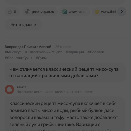
0
greenvegan.ru
www.rbc.ru
www.thekitchn.co
Читать далее
Вопрос для Поиска с Алисой
26 января
#Мисосуп
#КлассическийРецепт
#Вариации
#Добавки
#ЯпонскаяКухня
#Супы
Чем отличается классический рецепт мисо-супа
от вариаций с различными добавками?
Алиса
На основе источников, возможны неточности
Классический рецепт мисо-супа включает в себя,
помимо пасты мисо и воды, рыбный бульон даси,
водоросли вакамэ и тофу. Часто также добавляют
зелёный лук и грибы шиитаке. Вариации с