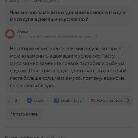
#АльтернативныеИнгредиенты
Чем можно заменить отдельные компоненты для
мисо супа в домашних условиях?
Алиса
На основе источников, возможны неточности
Некоторые компоненты для мисо-супа, которые
можно заменить в домашних условиях: Пасту
мисо можно заменить соевой пастой или рыбным
соусом. При этом следует учитывать, что в соевой
пасте больше соли, чем в мисо, поэтому важно не
пересолить блюдо…
0
vk.com
otvet.mail.ru
www.mashed.com
Читать далее
Вопрос для Поиска с Алисой
5 мая