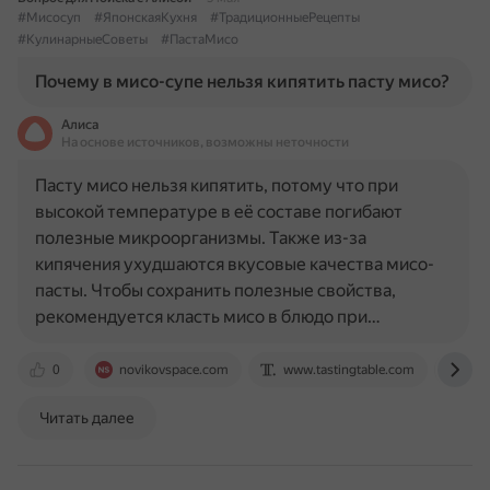
#Мисосуп
#ЯпонскаяКухня
#ТрадиционныеРецепты
#КулинарныеСоветы
#ПастаМисо
Почему в мисо-супе нельзя кипятить пасту мисо?
Алиса
На основе источников, возможны неточности
Пасту мисо нельзя кипятить, потому что при
высокой температуре в её составе погибают
полезные микроорганизмы. Также из-за
кипячения ухудшаются вкусовые качества мисо-
пасты. Чтобы сохранить полезные свойства,
рекомендуется класть мисо в блюдо при…
0
novikovspace.com
www.tastingtable.com
otv
Читать далее