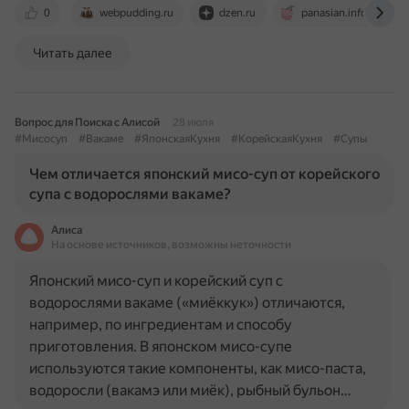
0
webpudding.ru
dzen.ru
panasian.info
Читать далее
Вопрос для Поиска с Алисой
28 июля
#Мисосуп
#Вакаме
#ЯпонскаяКухня
#КорейскаяКухня
#Супы
Чем отличается японский мисо-суп от корейского
супа с водорослями вакаме?
Алиса
На основе источников, возможны неточности
Японский мисо-суп и корейский суп с
водорослями вакаме («миёккук») отличаются,
например, по ингредиентам и способу
приготовления. В японском мисо-супе
используются такие компоненты, как мисо-паста,
водоросли (вакамэ или миёк), рыбный бульон…