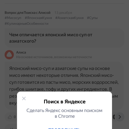
Вопрос для Поиска с Алисой
13 декабря
#Мисосуп
#ЯпонскаяКухня
#АзиатскаяКухня
#Супы
#КулинарныеОсобенности
Чем отличается японский мисо суп от
азиатского?
Алиса
На основе источников, возможны неточности
Японский мисо-суп и азиатские супы на основе
мисо имеют некоторые отличия. Японский мисо-
суп готовится из пасты мисо, морских водорослей,
грибов шиитаке, тофу и других ингредиентов. В
результате получается сытное блюдо с пикантным
Поиск в Яндексе
вкусом…
Сделать Яндекс основным поиском
в Сhrome
0
www.yahoo.com
vc.ru
food.ru
dzen.