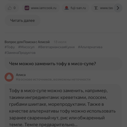
0
www.iamcook.ru
fuji-san.ru
www.tastingtabl
Читать далее
Вопрос для Поиска с Алисой
18 июля
#Тофу
#Мисосуп
#ВегетарианскаяКухня
#Альтернатива
#ЗаменаПродуктов
Чем можно заменить тофу в мисо-супе?
Алиса
На основе источников, возможны неточности
Тофу в мисо-супе можно заменить, например,
такими ингредиентами: креветками, лососем,
грибами шиитаке, морепродуктами. Также в
качестве альтернативы тофу можно использовать
заранее сваренный нут, рис или обжаренный
темпе. Темпе предварительно…