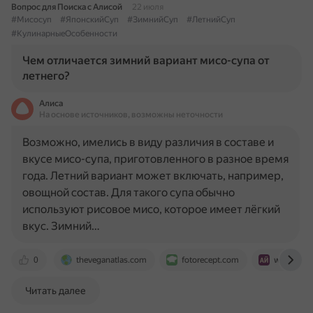
Вопрос для Поиска с Алисой
22 июля
#Мисосуп
#ЯпонскийСуп
#ЗимнийСуп
#ЛетнийСуп
#КулинарныеОсобенности
Чем отличается зимний вариант мисо-супа от
летнего?
Алиса
На основе источников, возможны неточности
Возможно, имелись в виду различия в составе и
вкусе мисо-супа, приготовленного в разное время
года. Летний вариант может включать, например,
овощной состав. Для такого супа обычно
используют рисовое мисо, которое имеет лёгкий
вкус. Зимний…
0
theveganatlas.com
fotorecept.com
www.iamc
Читать далее