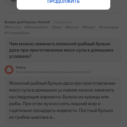
Читать далее
ПРОДОЛЖИТЬ
Вопрос для Поиска с Алисой
15 февраля
#Мисосуп
#ЯпонскийСуп
#Даси
#Бульон
#Рецепт
#Кулинария
#ГотовимДома
Чем можно заменить японский рыбный бульон
даси при приготовлении мисо-супа в домашних
условиях?
Алиса
На основе источников, возможны неточности
Японский рыбный бульон даси при приготовлении
мисо-супа в домашних условиях можно заменить
на следующие варианты: Бульон из курицы или
рыбы. При этом нужно снять лишний жир и
тщательно процедить жидкость. Постный бульон
из грибов шиитаке и…