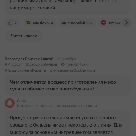
различными добавками могут включать в себя,
например: - свежий…
0
sushiwok.ru
webpudding.ru
novikovspace.c
Читать далее
Вопрос для Поиска с Алисой
13 декабря
#Мисосуп
#Овощнойбульон
#ЯпонскаяКухня
#ТрадиционныеРецепты
#КулинарныеОсобенности
Чем отличается процесс приготовления мисо
супа от обычного овощного бульона?
Алиса
На основе источников, возможны неточности
Процесс приготовления мисо-супа и обычного
овощного бульона имеет некоторые отличия. Для
мисо-супа основным ингредиентом является