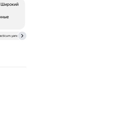
: Широкий
анные
acticum.yandex.ru