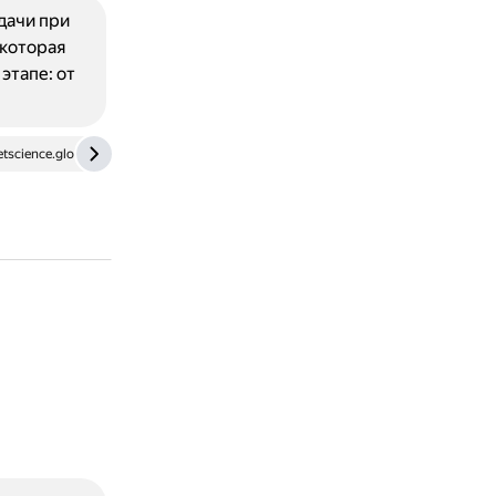
дачи при
 которая
этапе: от
etscience.global