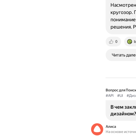
Насмотренн
кругозор. 
понимание 
решения. Р
0
b
Читать дале
Вопрос для Поиск
#API
#UI
#Диз
В чем закл
дизайном
Алиса
На основе источ