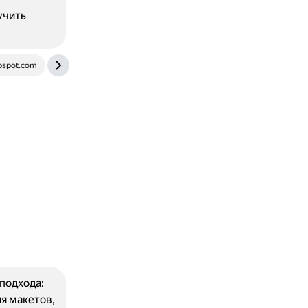
учить
bspot.com
thecode.media
apidog.com
practicum.yandex.
подхода:
я макетов,