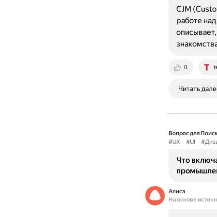
CJM (Custo
работе над
описывает,
знакомств
0
t
Читать дале
Вопрос для Поиск
#UX
#UI
#Диз
Что включа
промышле
Алиса
На основе источ