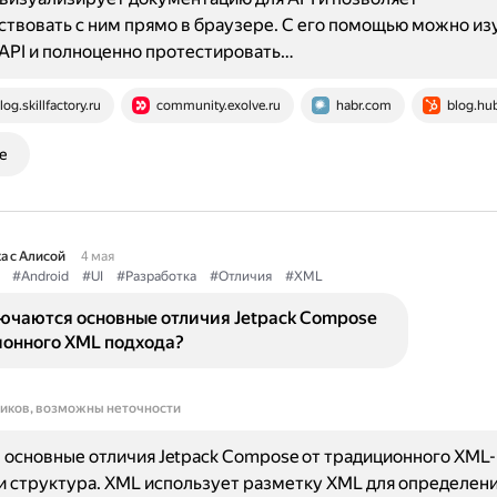
твовать с ним прямо в браузере. С его помощью можно из
API и полноценно протестировать…
log.skillfactory.ru
community.exolve.ru
habr.com
blog.hu
е
а с Алисой
4 мая
#Android
#UI
#Разработка
#Отличия
#XML
лючаются основные отличия Jetpack Compose
ионного XML подхода?
ников, возможны неточности
основные отличия Jetpack Compose от традиционного XML-
и структура. XML использует разметку XML для определени