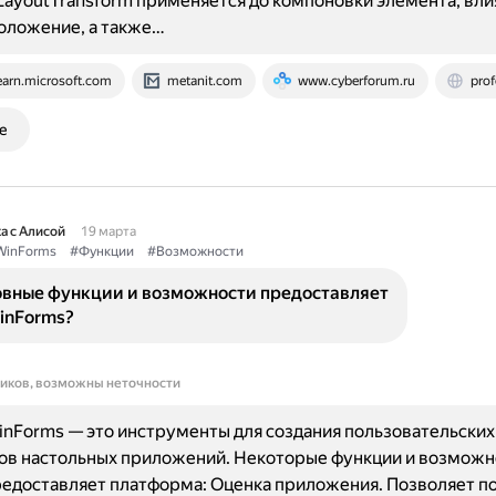
LayoutTransform применяется до компоновки элемента, влия
оложение, а также…
earn.microsoft.com
metanit.com
www.cyberforum.ru
prof
е
а с Алисой
19 марта
WinForms
#Функции
#Возможности
овные функции и возможности предоставляет
WinForms?
ников, возможны неточности
WinForms — это инструменты для создания пользовательских
ов настольных приложений. Некоторые функции и возможн
едоставляет платформа: Оценка приложения. Позволяет п