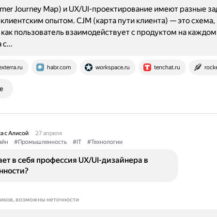
mer Journey Map) и UX/UI-проектирование имеют разные за
 клиентским опытом. CJM (карта пути клиента) — это схема,
 как пользователь взаимодействует с продуктом на каждом 
а с…
exterra.ru
habr.com
workspace.ru
tenchat.ru
rock
е
а с Алисой
27 апреля
айн
#Промышленность
#IT
#Технологии
ет в себя профессия UX/UI-дизайнера в
нности?
ников, возможны неточности