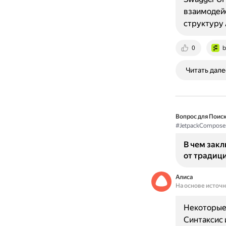
взаимодейс
структуру 
0
b
Читать дале
Вопрос для Поиск
#JetpackCompose
В чем зак
от традиц
Алиса
На основе источ
Некоторые 
Синтаксис 