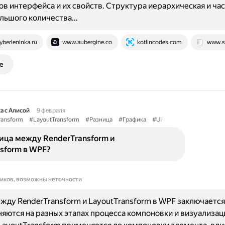
в интерфейса и их свойств. Структура иерархическая и ча
ольшого количества…
yberleninka.ru
www.aubergine.co
kotlincodes.com
www.si
е
а с Алисой
9 февраля
ransform
#LayoutTransform
#Разница
#Графика
#UI
ница между RenderTransform и
sform в WPF?
ников, возможны неточности
жду RenderTransform и LayoutTransform в WPF заключается 
яются на разных этапах процесса компоновки и визуализац