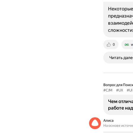
Некоторые 
предназнач
взаимодей
сложности:
0
w
Читать дале
Вопрос для Поиск
#CJM
#UX
#UI
Чем отлича
работе на
Алиса
На основе источ