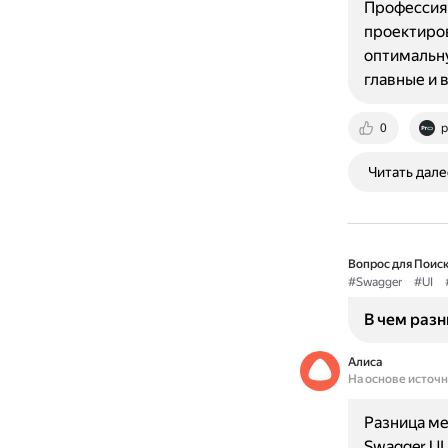
Профессия 
проектиров
оптимальну
главные и 
0
p
Читать дале
Вопрос для Поиск
#Swagger
#UI
В чем разн
Алиса
На основе источ
Разница ме
Swagger UI