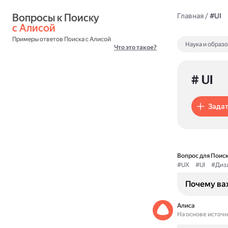
Вопросы к Поиску 
Главная
/
#UI
с Алисой
Примеры ответов Поиска с Алисой
Наука и образ
Что это такое?
# UI
Задат
Вопрос для Поиск
#UX
#UI
#Диз
Почему ва
Алиса
На основе источ