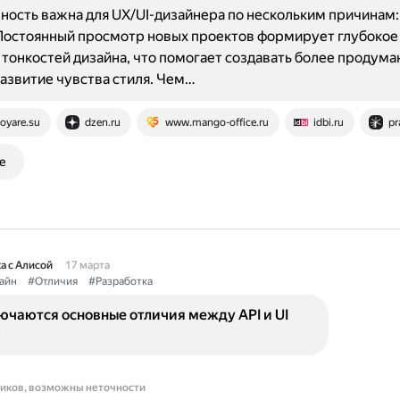
ость важна для UX/UI-дизайнера по нескольким причинам
Постоянный просмотр новых проектов формирует глубокое
тонкостей дизайна, что помогает создавать более продум
азвитие чувства стиля. Чем…
oyare.su
dzen.ru
www.mango-office.ru
idbi.ru
pr
е
а с Алисой
17 марта
айн
#Отличия
#Разработка
ючаются основные отличия между API и UI
?
ников, возможны неточности