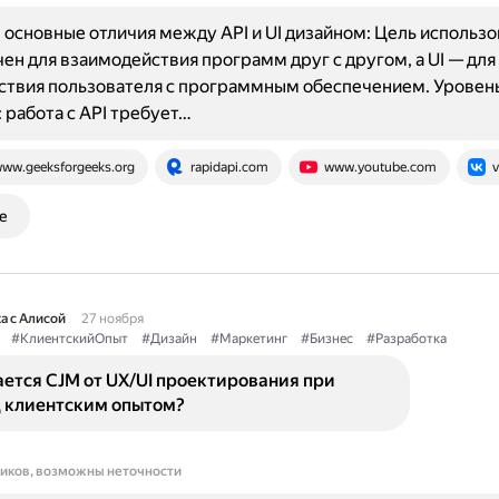
основные отличия между API и UI дизайном: Цель использов
ен для взаимодействия программ друг с другом, а UI — для
ствия пользователя с программным обеспечением. Уровен
 работа с API требует…
ww.geeksforgeeks.org
rapidapi.com
www.youtube.com
v
е
а с Алисой
27 ноября
#КлиентскийОпыт
#Дизайн
#Маркетинг
#Бизнес
#Разработка
ется CJM от UX/UI проектирования при
д клиентским опытом?
ников, возможны неточности