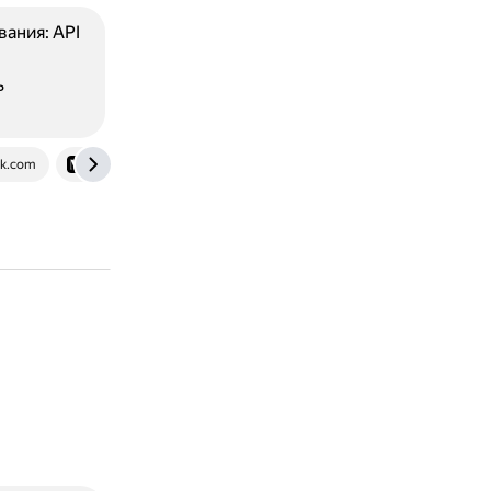
ания: API
ь
k.com
uxdesign.cc