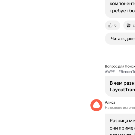
компоненто
требует б
0
c
Читать дале
Вопрос для Поиск
#WPF
#RenderT
В чем раз
LayoutTran
Алиса
На основе источ
Разница ме
они примен