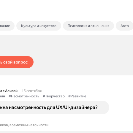
ование
Культура и искусство
Психология и отношения
Авто
ь свой вопрос
а с Алисой
15 сентября
айн
#Насмотренность
#Творчество
#Развитие
жна насмотренность для UX/UI-дизайнера?
ников, возможны неточности