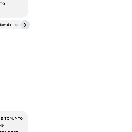
сто
beroloji.com
blog.openreplay.com
в том, что
ии