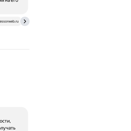
я на его
essorweb.ru
blog.scottlogic.com
ости,
олучать