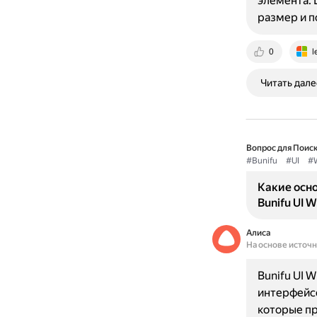
элемента. 
размер и п
0
l
Читать дале
Вопрос для Поиск
#Bunifu
#UI
#
Какие осн
Bunifu UI 
Алиса
На основе источ
Bunifu UI 
интерфейс
которые пр