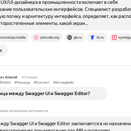
UX/UI-дизайнера в промышленности включает в себя
ание пользовательских интерфейсов. Специалист разраба
ю логику и архитектуру интерфейса, определяет, как рас
второстепенные элементы, какой экран…
roznaniya.media
jobcode.org
gb.ru
rb.ru
synergy
е
а с Алисой
30 января
#Editor
#Разница
#Контент
#Интерфейс
ица между Swagger UI и Swagger Editor?
ников, возможны неточности
жду Swagger UI и Swagger Editor заключается в их назначени
 визуализирует документацию для API и позволяет