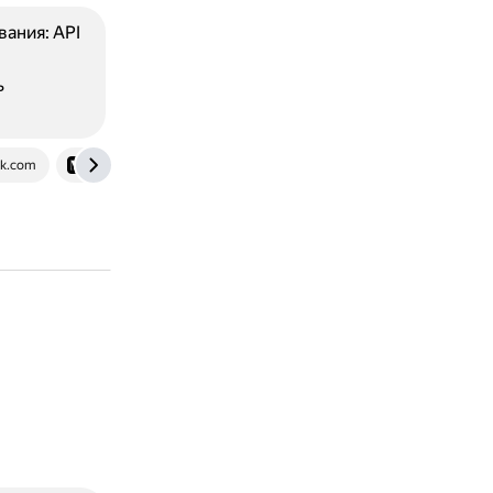
ания: API
ь
k.com
uxdesign.cc