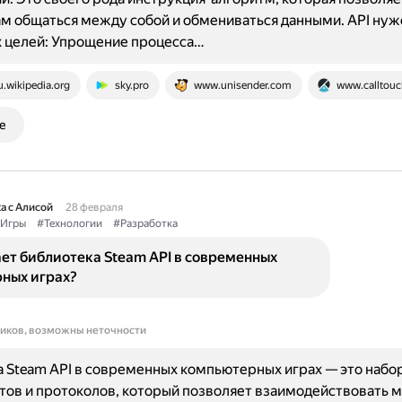
 общаться между собой и обмениваться данными. API нуж
 целей: Упрощение процесса…
u.wikipedia.org
sky.pro
www.unisender.com
www.calltouc
е
а с Алисой
28 февраля
Игры
#Технологии
#Разработка
ет библиотека Steam API в современных
ных играх?
ников, возможны неточности
 Steam API в современных компьютерных играх — это набо
ов и протоколов, который позволяет взаимодействовать 