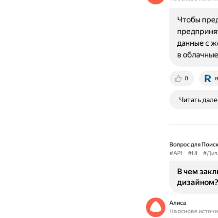
Чтобы пред
предпринят
данные с ж
в облачны
0
r
Читать дале
Вопрос для Поиск
#API
#UI
#Диз
В чем закл
дизайном
Алиса
На основе источ