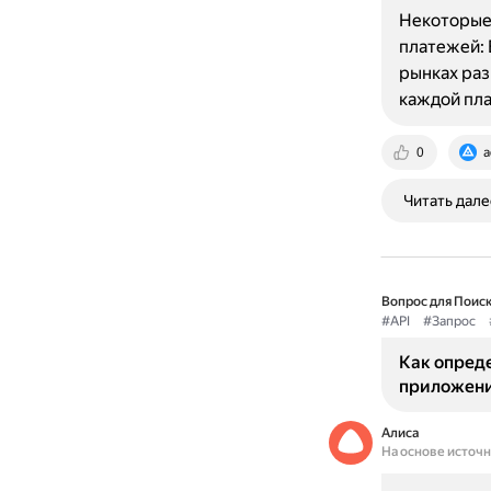
Некоторые 
платежей: 
рынках раз
каждой пл
0
a
Читать дале
Вопрос для Поиск
#API
#Запрос
Как опреде
приложен
Алиса
На основе источ