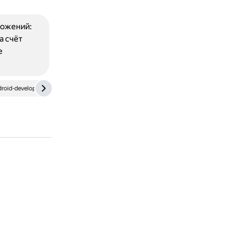
ложений:
а счёт
е
droid-developers.googleblog.com
dzen.ru