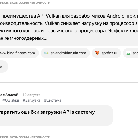
ников, возможны неточности
преимущества API Vulkan для разработчиков Android-при
оизводительность. Vulkan снижает нагрузку на процессор з
ктивного контроля графического процессора. Эффективно
ание многоядерных…
ww.blog.finotes.com
en.androidayuda.com
appfox.ru
an
е
а с Алисой
10 августа
#Ошибки
#Загрузка
#Система
вратить ошибки загрузки API в систему
ников, возможны неточности