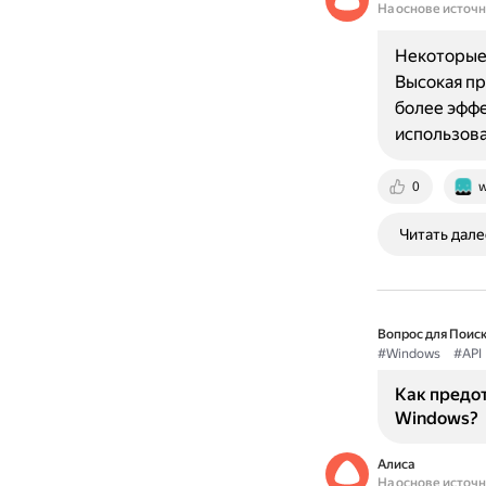
На основе источ
Некоторые 
Высокая пр
более эффе
использов
0
w
Читать дале
Вопрос для Поиск
#Windows
#API
Как предот
Windows?
Алиса
На основе источ