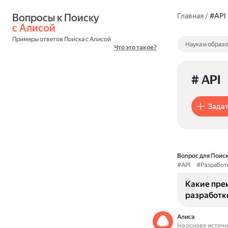
Вопросы к Поиску 
Главная
/
#API
с Алисой
Примеры ответов Поиска с Алисой
Наука и образ
Что это такое?
# API
Задат
Вопрос для Поиск
#API
#Разработ
Какие пре
разработк
Алиса
На основе источ