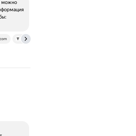
, можно
информация
бы:
.com
graph.org
т