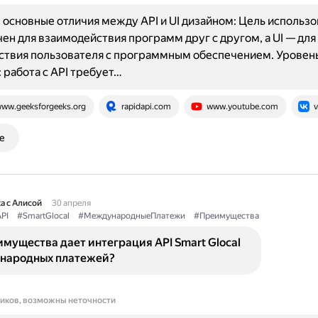
основные отличия между API и UI дизайном: Цель использов
ен для взаимодействия программ друг с другом, а UI — для
ствия пользователя с программным обеспечением. Уровен
 работа с API требует…
ww.geeksforgeeks.org
rapidapi.com
www.youtube.com
v
е
а с Алисой
30 апреля
PI
#SmartGlocal
#МеждународныеПлатежи
#Преимущества
мущества дает интеграция API Smart Glocal
народных платежей?
ников, возможны неточности