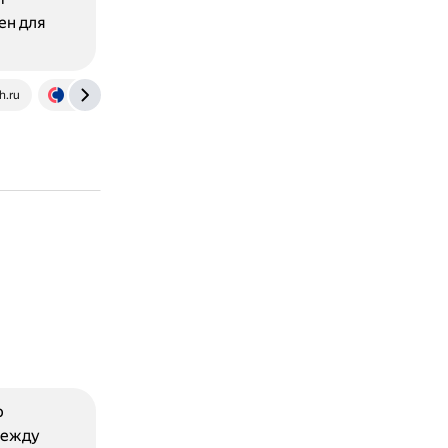
ен для
h.ru
journal.sovcombank.ru
р
между