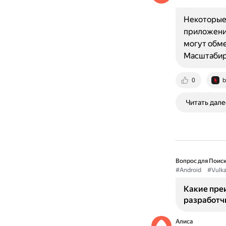
Некоторые
приложени
могут обме
Масштабир
0
b
Читать дале
Вопрос для Поиск
#Android
#Vulk
Какие преи
разработч
Алиса