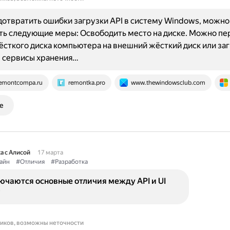
отвратить ошибки загрузки API в систему Windows, можно
ь следующие меры: Освободить место на диске. Можно пе
ёсткого диска компьютера на внешний жёсткий диск или заг
е сервисы хранения…
emontcompa.ru
remontka.pro
www.thewindowsclub.com
е
а с Алисой
17 марта
айн
#Отличия
#Разработка
ючаются основные отличия между API и UI
?
ников, возможны неточности