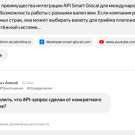
преимущества интеграции API Smart Glocal для междунар
Возможность работы с разными валютами. Если компания р
ных стран, она может выбирать валюту для приёма платеже
атёжной системе…
dmin.accelonline.io
developer.smart-glocal.com
www.youtube.co
е
а с Алисой
22 мая
#Приложение
#Определение
лить, что API-запрос сделан от конкретного
ия?
ников, возможны неточности