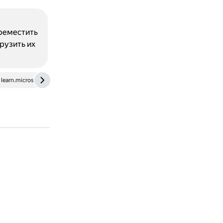
реместить
рузить их
learn.microsoft.com
vipkeys.net