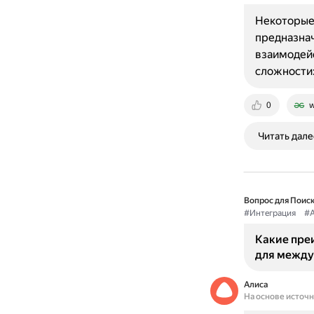
Некоторые 
предназнач
взаимодей
сложности:
0
w
Читать дале
Вопрос для Поиск
#Интеграция
#A
Какие преи
для между
Алиса
На основе источ