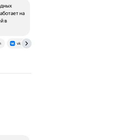
одных
аботает на
й в
m
vk.com
core.telegram.org