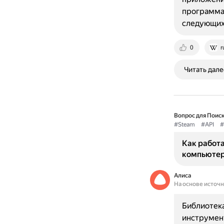
программам
следующих
0
r
Читать дале
Вопрос для Поиск
#Steam
#API
#
Как работа
компьютер
Алиса
На основе источ
Библиотека
инструмент