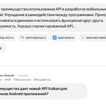
 преимущества использования API в разработке мобильны
й: Упрощение взаимодействия между программами. Прил
ниваться данными и использовать функционал друг друга.
уемость. Хорошо спроектированный API…
log.click.ru
optimalgroup.ru
appmaster.io
www.ebizneed
е
а с Алисой
12 июня
an
#API
#Технологии
#Разработка
мущества дает новый API Vulkan для
иков Android приложений?