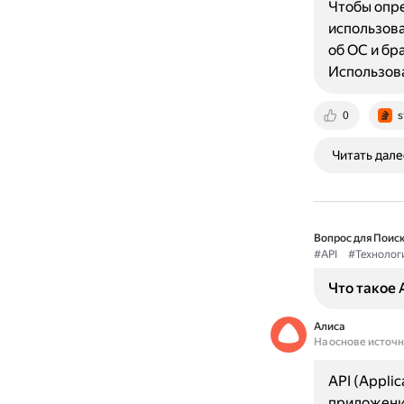
Чтобы опре
использова
об ОС и бр
Использов
0
s
Читать дале
Вопрос для Поиск
#API
#Технолог
Что такое 
Алиса
На основе источ
API (Appli
приложений