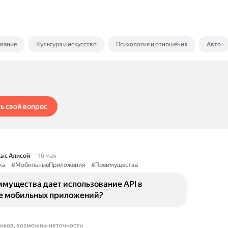
ование
Культура и искусство
Психология и отношения
Авто
ь свой вопрос
а с Алисой
16 мая
ка
#МобильныеПриложения
#Преимущества
имущества дает использование API в
е мобильных приложений?
ников, возможны неточности