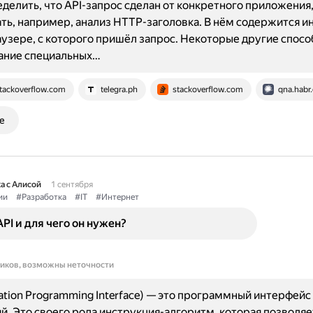
делить, что API-запрос сделан от конкретного приложения
ть, например, анализ HTTP-заголовка. В нём содержится 
аузере, с которого пришёл запрос. Некоторые другие спосо
ание специальных…
tackoverflow.com
telegra.ph
stackoverflow.com
qna.habr
е
а с Алисой
1 сентября
ии
#Разработка
#IT
#Интернет
API и для чего он нужен?
ников, возможны неточности
cation Programming Interface) — это программный интерфейс
. Это своего рода инструкция-алгоритм, которая позволяе