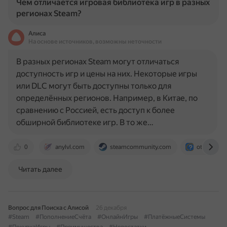
Чем отличается игровая библиотека игр в разных
регионах Steam?
Алиса
На основе источников, возможны неточности
В разных регионах Steam могут отличаться
доступность игр и цены на них. Некоторые игры
или DLC могут быть доступны только для
определённых регионов. Например, в Китае, по
сравнению с Россией, есть доступ к более
обширной библиотеке игр. В то же…
0
anylvl.com
steamcommunity.com
otvet.mail.
Читать далее
Вопрос для Поиска с Алисой
26 декабря
#Steam
#ПополнениеСчёта
#ОнлайнИгры
#ПлатёжныеСистемы