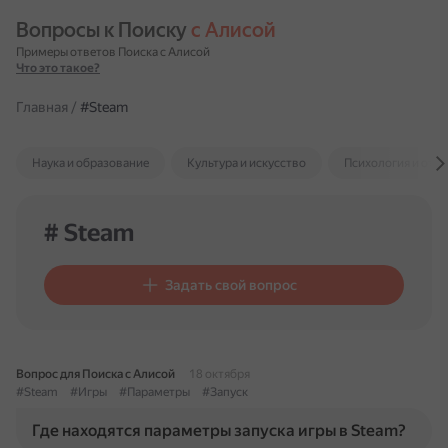
Вопросы к Поиску 
с Алисой
Примеры ответов Поиска с Алисой
Что это такое?
Главная
/
#Steam
Наука и образование
Культура и искусство
Психология и отн
# Steam
Задать свой вопрос
Вопрос для Поиска с Алисой
18 октября
#Steam
#Игры
#Параметры
#Запуск
Где находятся параметры запуска игры в Steam?