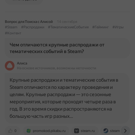
Вопрос для Поиска с Алисой
14 сентября
#Steam
#Распродажи
#ТематическиеСобытия
#Гейминг
#Игры
#Контент
Чем отличаются крупные распродажи от
тематических событий в Steam?
Алиса
На основе источников, возможны неточности
Крупные распродажи и тематические события в
Steam отличаются по характеру проведения и
целям. Крупные распродажи — это сезонные
мероприятия, которые проходят четыре раза в
год. В это время скидки распространяются на
большую часть игр разных…
0
promokod.pikabu.ru
steam.ru
steamcommuni