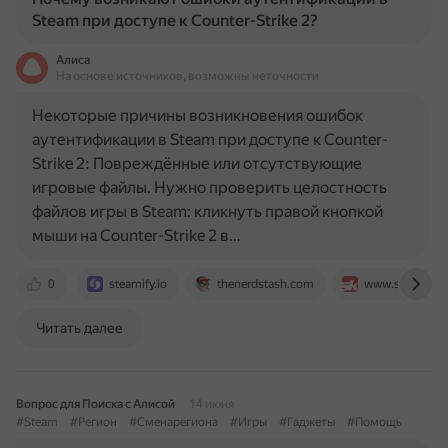
Steam при доступе к Counter-Strike 2?
Алиса
На основе источников, возможны неточности
Некоторые причины возникновения ошибок
аутентификации в Steam при доступе к Counter-
Strike 2: Повреждённые или отсутствующие
игровые файлы. Нужно проверить целостность
файлов игры в Steam: кликнуть правой кнопкой
мыши на Counter-Strike 2 в…
0
steamify.io
thenerdstash.com
www.sportskee
Читать далее
Вопрос для Поиска с Алисой
14 июня
#Steam
#Регион
#Сменарегиона
#Игры
#Гаджеты
#Помощь