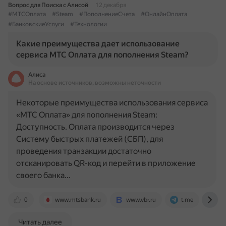
Вопрос для Поиска с Алисой
12 декабря
#МТСОплата
#Steam
#ПополнениеСчета
#ОнлайнОплата
#БанковскиеУслуги
#Технологии
Какие преимущества дает использование
сервиса МТС Оплата для пополнения Steam?
Алиса
На основе источников, возможны неточности
Некоторые преимущества использования сервиса
«МТС Оплата» для пополнения Steam:
Доступность. Оплата производится через
Систему быстрых платежей (СБП), для
проведения транзакции достаточно
отсканировать QR-код и перейти в приложение
своего банка…
0
www.mtsbank.ru
www.vbr.ru
t.me
pa
Читать далее