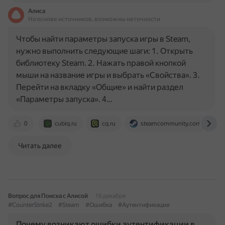
Алиса
На основе источников, возможны неточности
Чтобы найти параметры запуска игры в Steam,
нужно выполнить следующие шаги: 1. Открыть
библиотеку Steam. 2. Нажать правой кнопкой
мыши на название игры и выбрать «Свойства». 3.
Перейти на вкладку «Общие» и найти раздел
«Параметры запуска». 4…
0
cubiq.ru
cq.ru
steamcommunity.com
Читать далее
Вопрос для Поиска с Алисой
16 декабря
#CounterStrike2
#Steam
#Ошибка
#Аутентификация
Почему возникают ошибки аутентификации в