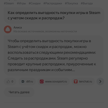
#Steam
#Игры
#Скидки
#Распродажи
#Покупка
#Выгода
Как определить выгодность покупки игры в Steam
с учетом скидок и распродаж?
Алиса
На основе источников, возможны неточности
Чтобы определить выгодность покупки игры в
Steam с учётом скидок и распродаж, можно
воспользоваться следующими рекомендациями:
Следить за распродажами. Steam регулярно
проводит крупные распродажи, приуроченные к
различным праздникам и событиям…
0
dtf.ru
www.sovsport.ru
tenchat.ru
ov
Читать далее