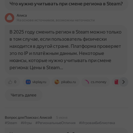
Что нужно учитывать при смене региона в Steam?
Алиса
На основе источников, возможны неточности
В 2025 году сменить регион в Steam можно только
в том случае, если пользователь физически
находится в другой стране. Платформа проверяет
это по IP и платёжным данным. Некоторые
нюансы, которые нужно учитывать при смене
региона: Цены в Steam…
0
vkplay.ru
pikabu.ru
cs.money
paymen
Читать далее
Вопрос для Поиска с Алисой
5 июня
#Steam
#Игры
#РегиональныеОтличия
#ИгроваяБиблиотека