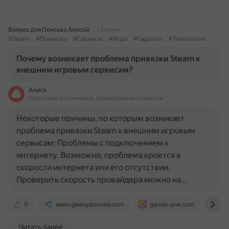
Вопрос для Поиска с Алисой
12 июня
#Steam
#Привязка
#Сервисы
#Игры
#Гаджеты
#Технологии
Почему возникает проблема привязки Steam к
внешним игровым сервисам?
Алиса
На основе источников, возможны неточности
Некоторые причины, по которым возникает
проблема привязки Steam к внешним игровым
сервисам: Проблемы с подключением к
интернету. Возможно, проблема кроется в
скорости интернета или его отсутствии.
Проверить скорость провайдера можно на…
0
www.gearupbooster.com
games.qiwi.com
ww
Читать далее