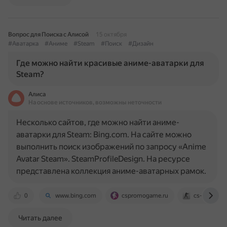
Вопрос для Поиска с Алисой
15 октября
#Аватарка
#Аниме
#Steam
#Поиск
#Дизайн
Где можно найти красивые аниме-аватарки для
Steam?
Алиса
На основе источников, возможны неточности
Несколько сайтов, где можно найти аниме-
аватарки для Steam: Bing.com. На сайте можно
выполнить поиск изображений по запросу «Anime
Avatar Steam». SteamProfileDesign. На ресурсе
представлена коллекция аниме-аватарных рамок.
0
www.bing.com
cspromogame.ru
cs-site.ru
Читать далее