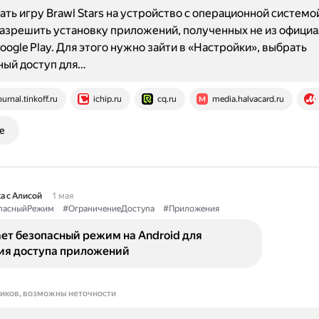
ать игру Brawl Stars на устройство с операционной системо
Разрешить установку приложений, полученных не из офици
oogle Play. Для этого нужно зайти в «Настройки», выбрать
ный доступ для…
ournal.tinkoff.ru
ichip.ru
cq.ru
media.halvacard.ru
е
а с Алисой
1 мая
пасныйРежим
#ОграничениеДоступа
#Приложения
ет безопасный режим на Android для
ия доступа приложений
ников, возможны неточности