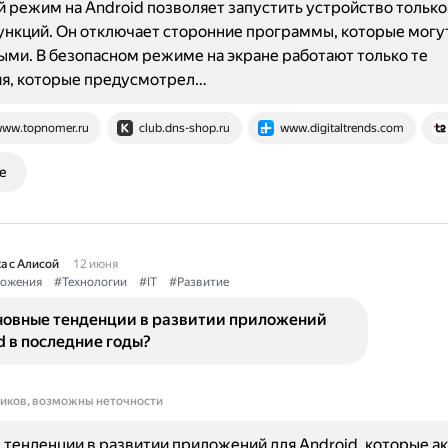
 режим на Android позволяет запустить устройство только
нкций. Он отключает сторонние программы, которые могу
ми. В безопасном режиме на экране работают только те
я, которые предусмотрел…
ww.topnomer.ru
club.dns-shop.ru
www.digitaltrends.com
е
а с Алисой
12 июня
ожения
#Технологии
#IT
#Развитие
новные тенденции в развитии приложений
d в последние годы?
ников, возможны неточности
тенденции в развитии приложений для Android, которые ак