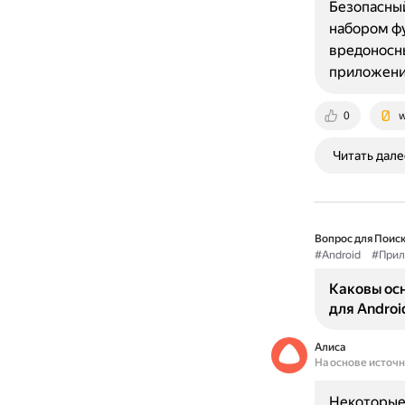
Безопасный
набором фу
вредоносны
приложени
0
w
Читать дале
Вопрос для Поиск
#Android
#Прил
Каковы ос
для Androi
Алиса
На основе источ
Некоторые 