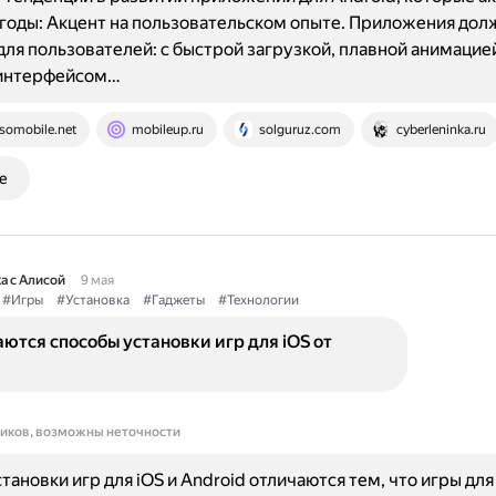
годы: Акцент на пользовательском опыте. Приложения дол
ля пользователей: с быстрой загрузкой, плавной анимацие
интерфейсом…
somobile.net
mobileup.ru
solguruz.com
cyberleninka.ru
е
а с Алисой
9 мая
#Игры
#Установка
#Гаджеты
#Технологии
ются способы установки игр для iOS от
ников, возможны неточности
тановки игр для iOS и Android отличаются тем, что игры для