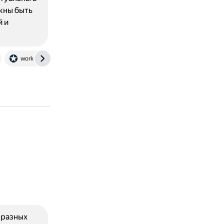
жны быть
й и
workspace.ru
 разных