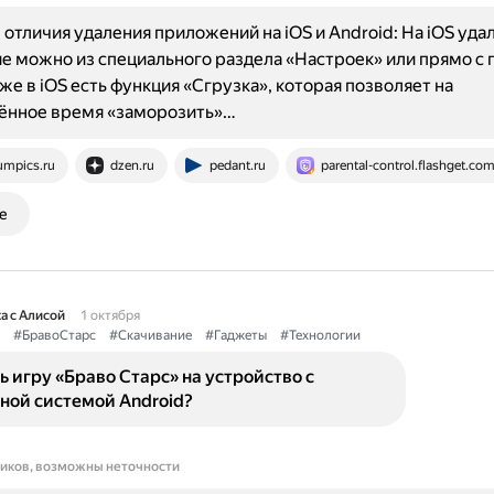
отличия удаления приложений на iOS и Android: На iOS уда
 можно из специального раздела «Настроек» или прямо с 
кже в iOS есть функция «Сгрузка», которая позволяет на
ённое время «заморозить»…
umpics.ru
dzen.ru
pedant.ru
parental-control.flashget.co
е
а с Алисой
1 октября
#БравоСтарс
#Скачивание
#Гаджеты
#Технологии
ь игру «Браво Старс» на устройство с
ной системой Android?
ников, возможны неточности