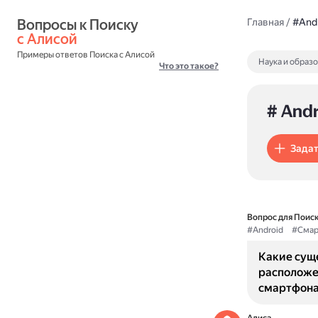
Вопросы к Поиску 
Главная
/
#And
с Алисой
Примеры ответов Поиска с Алисой
Наука и образ
Что это такое?
# And
Задат
Вопрос для Поиск
#Android
#Смар
Какие сущ
расположен
смартфона