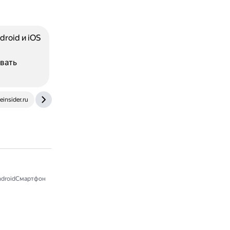
roid и iOS
вать
einsider.ru
smmplanner.com
vc.ru
blog.adspower-ru.com
droidСмартфон