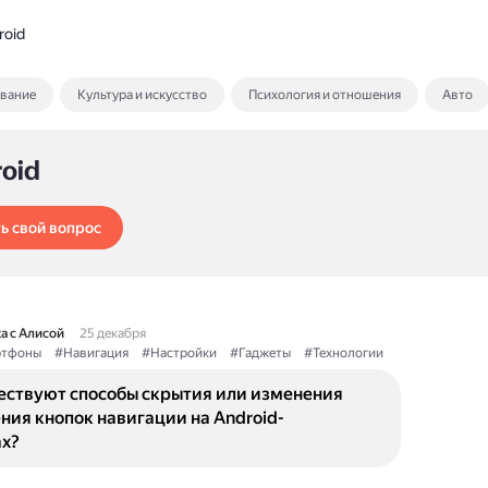
roid
ование
Культура и искусство
Психология и отношения
Авто
roid
ь свой вопрос
а с Алисой
25 декабря
тфоны
#Навигация
#Настройки
#Гаджеты
#Технологии
ествуют способы скрытия или изменения
ия кнопок навигации на Android-
х?