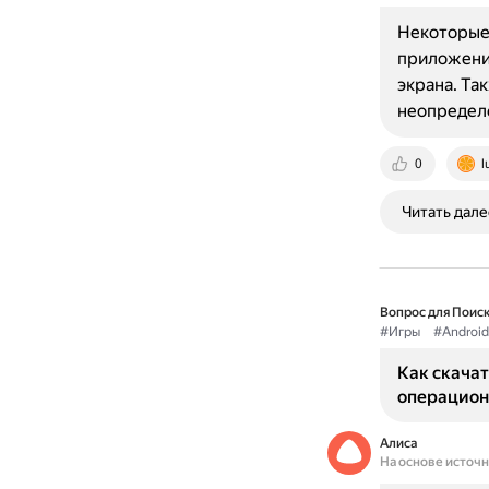
Некоторые 
приложение
экрана. Та
неопредел
0
l
Читать дале
Вопрос для Поиск
#Игры
#Android
Как скачат
операцион
Алиса
На основе источ