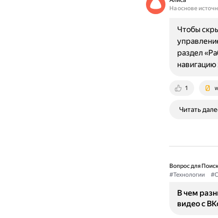
Алиса
На основе источ
Чтобы скры
управление
раздел «Ра
навигацию
1
w
Читать дале
Вопрос для Поиск
#Технологии
#С
В чем раз
видео с ВК