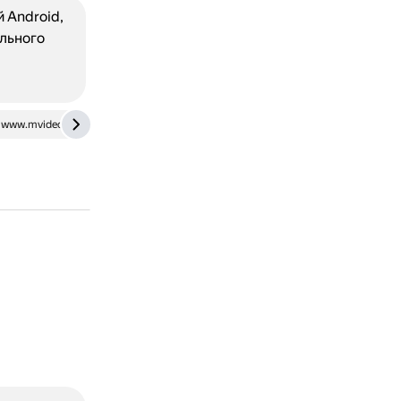
й Android,
ального
www.mvideo.ru