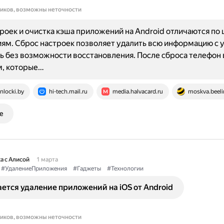
ников, возможны неточности
роек и очистка кэша приложений на Android отличаются по 
ям. Сброс настроек позволяет удалить всю информацию с 
ть без возможности восстановления. После сброса телефон 
м, которые…
nlocki.by
hi-tech.mail.ru
media.halvacard.ru
moskva.beeli
е
а с Алисой
1 марта
#УдалениеПриложения
#Гаджеты
#Технологии
ется удаление приложений на iOS от Android
ников, возможны неточности