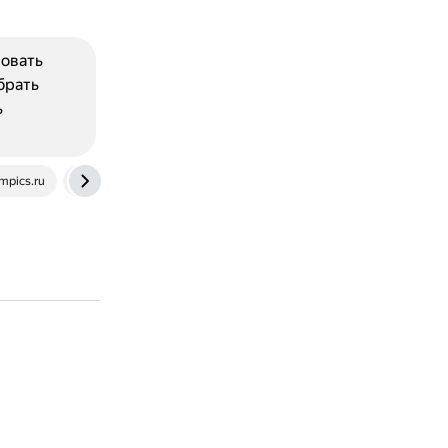
зовать
брать
ь
mpics.ru
www.youtube.com