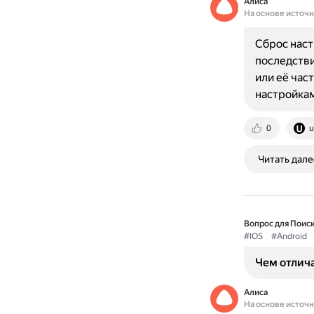
Алиса
На основе источ
Сброс наст
последстви
или её час
настройка
0
u
Читать дале
Вопрос для Поиск
#IOS
#Android
Чем отлича
Алиса
На основе источ