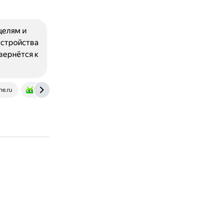
целям и
устройства
вернётся к
ne.ru
androidinsider.ru