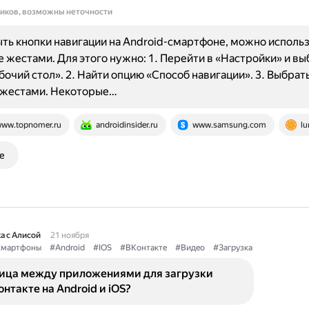
ников, возможны неточности
ть кнопки навигации на Android-смартфоне, можно исполь
 жестами. Для этого нужно: 1. Перейти в «Настройки» и вы
бочий стол». 2. Найти опцию «Способ навигации». 3. Выбрат
 жестами. Некоторые…
ww.topnomer.ru
androidinsider.ru
www.samsung.com
lu
е
а с Алисой
21 ноября
мартфоны
#Android
#IOS
#ВКонтакте
#Видео
#Загрузка
ница между приложениями для загрузки
онтакте на Android и iOS?