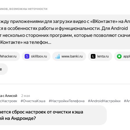
ников, возможны неточности
жду приложениями для загрузки видео с «ВКонтакте» на And
я в особенностях работы и функциональности. Для Android
 несколько сторонних программ, которые позволяют скачи
ВКонтакте» на телефон…
ifehacker.ru
skillbox.ru
www.banki.ru
lenta.ru
appl
е
а с Алисой
2 мая
сНастроек
#ОчисткаКэша
#НастройкиТелефона
#AndroidНастройки
#An
ется сброс настроек от очистки кэша
й на Андроиде?