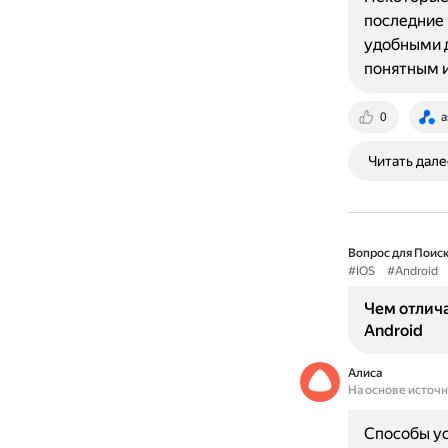
последние 
удобными д
понятным 
0
a
Читать дале
Вопрос для Поиск
#IOS
#Android
Чем отлича
Android
Алиса
На основе источ
Способы ус