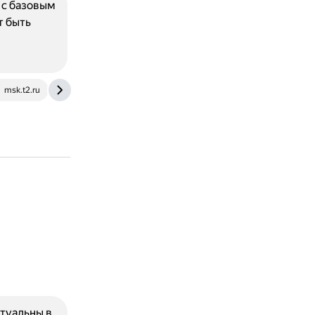
 с базовым
т быть
msk.t2.ru
www.kaspersky.ru
туальны в