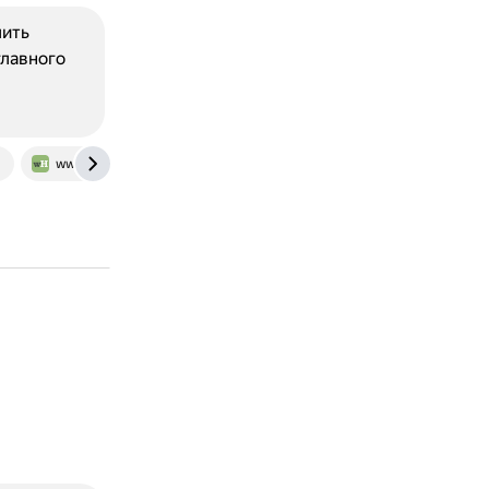
лить
главного
m
www.wikihow.com