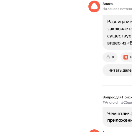
Алиса
На основе источ
Разница ме
заключаетс
существует
видео из «
0
l
Читать дале
Вопрос для Поиск
#Android
#Сбро
Чем отлича
приложени