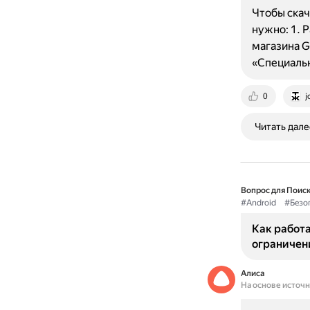
Чтобы скач
нужно: 1. 
магазина G
«Специаль
0
j
Читать дале
Вопрос для Поиск
#Android
#Безо
Как работа
ограничен
Алиса
На основе источ