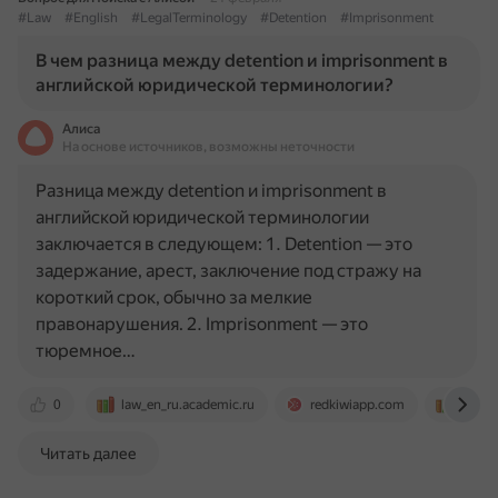
#Law
#English
#LegalTerminology
#Detention
#Imprisonment
В чем разница между detention и imprisonment в
английской юридической терминологии?
Алиса
На основе источников, возможны неточности
Разница между detention и imprisonment в
английской юридической терминологии
заключается в следующем: 1. Detention — это
задержание, арест, заключение под стражу на
короткий срок, обычно за мелкие
правонарушения. 2. Imprisonment — это
тюремное…
0
law_en_ru.academic.ru
redkiwiapp.com
law_e
Читать далее