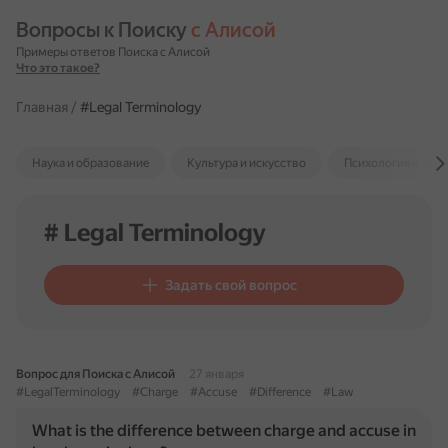
Вопросы к Поиску 
с Алисой
Примеры ответов Поиска с Алисой
Что это такое?
Главная
/
#Legal Terminology
Наука и образование
Культура и искусство
Психология и отн
# Legal Terminology
Задать свой вопрос
Вопрос для Поиска с Алисой
27 января
#LegalTerminology
#Charge
#Accuse
#Difference
#Law
What is the difference between charge and accuse in