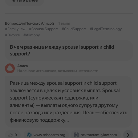
Читать далее
Вопрос для Поиска с Алисой
1 июля
#FamilyLaw
#SpousalSupport
#ChildSupport
#LegalTerminology
#Divorce
#Alimony
В чем разница между spousal support и child
support?
Алиса
На основе источников, возможны неточности
Разница между spousal support и child support
заключается в целях и условиях выплат. Spousal
support (супружеская поддержка, или
алименты) — выплаты одного супруга другому
после развода или разделения. Цель — обеспечить
финансовую поддержку…
0
www.roboearth.org
hekmatfamilylaw.com
leg