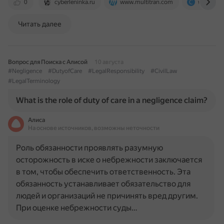
0
cyberleninka.ru
www.multitran.com
www.clas
Читать далее
Вопрос для Поиска с Алисой
10 августа
#Negligence
#DutyofCare
#LegalResponsibility
#CivilLaw
#LegalTerminology
What is the role of duty of care in a negligence claim?
Алиса
На основе источников, возможны неточности
Роль обязанности проявлять разумную
осторожность в иске о небрежности заключается
в том, чтобы обеспечить ответственность. Эта
обязанность устанавливает обязательство для
людей и организаций не причинять вред другим.
При оценке небрежности суды…