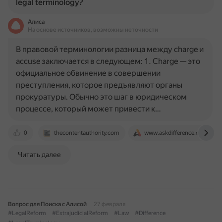
legal terminology?
Алиса
На основе источников, возможны неточности
В правовой терминологии разница между charge и
accuse заключается в следующем: 1. Charge — это
официальное обвинение в совершении
преступления, которое предъявляют органы
прокуратуры. Обычно это шаг в юридическом
процессе, который может привести к…
0
thecontentauthority.com
www.askdifference.com
Читать далее
Вопрос для Поиска с Алисой
27 февраля
#LegalReform
#ExtrajudicialReform
#Law
#Difference