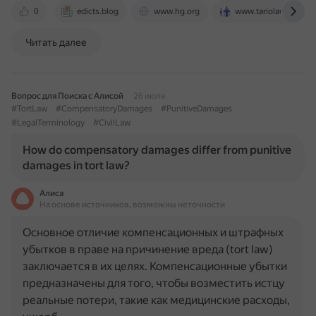
0
edicts.blog
www.hg.org
www.tariolaw.com
Читать далее
Вопрос для Поиска с Алисой
26 июля
#TortLaw
#CompensatoryDamages
#PunitiveDamages
#LegalTerminology
#CivilLaw
How do compensatory damages differ from punitive
damages in tort law?
Алиса
На основе источников, возможны неточности
Основное отличие компенсационных и штрафных
убытков в праве на причинение вреда (tort law)
заключается в их целях. Компенсационные убытки
предназначены для того, чтобы возместить истцу
реальные потери, такие как медицинские расходы,