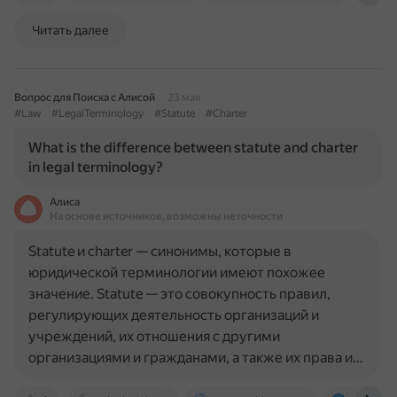
Читать далее
Вопрос для Поиска с Алисой
23 мая
#Law
#LegalTerminology
#Statute
#Charter
What is the difference between statute and charter
in legal terminology?
Алиса
На основе источников, возможны неточности
Statute и charter — синонимы, которые в
юридической терминологии имеют похожее
значение. Statute — это совокупность правил,
регулирующих деятельность организаций и
учреждений, их отношения с другими
организациями и гражданами, а также их права и…