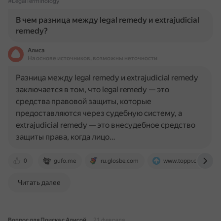
#LegalTerminology
В чем разница между legal remedy и extrajudicial
remedy?
Алиса
На основе источников, возможны неточности
Разница между legal remedy и extrajudicial remedy
заключается в том, что legal remedy — это
средства правовой защиты, которые
предоставляются через судебную систему, а
extrajudicial remedy — это внесудебное средство
защиты права, когда лицо…
0
gufo.me
ru.glosbe.com
www.toppr.com
Читать далее
Вопрос для Поиска с Алисой
21 февраля