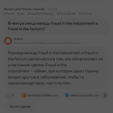
Вопрос для Поиска с Алисой
22 мая
#Fraud
#Law
#LegalTerminology
#CriminalLaw
#CivilLaw
В чём разница между fraud in the inducement и
fraud in the factum?
Алиса
На основе источников, возможны неточности
Разница между fraud in the inducement и fraud in
the factum заключается в том, как обман влияет на
участников сделки. Fraud in the
inducement — обман, при котором одна сторона
вводит другую в заблуждение, чтобы та
заключила договор, часто путём…
0
dictionary.findlaw.com
www.upcounsel.com
Читать далее