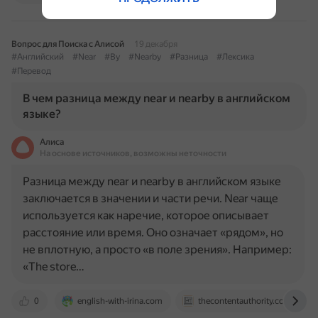
Вопрос для Поиска с Алисой
19 декабря
#Английский
#Near
#By
#Nearby
#Разница
#Лексика
#Перевод
В чем разница между near и nearby в английском
языке?
Алиса
На основе источников, возможны неточности
Разница между near и nearby в английском языке
заключается в значении и части речи. Near чаще
используется как наречие, которое описывает
расстояние или время. Оно означает «рядом», но
не вплотную, а просто «в поле зрения». Например:
«The store…
0
english-with-irina.com
thecontentauthority.com