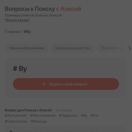
Вопросы к Поиску 
с Алисой
Примеры ответов Поиска с Алисой
Что это такое?
Главная
/
#By
Наука и образование
Культура и искусство
Психология и отн
# By
Задать свой вопрос
Вопрос для Поиска с Алисой
30 января
#Английский
#Местоимения
#Предлоги
#By
#For
#Грамматика
#Разница