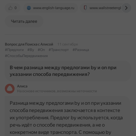
0
www.english-language.ru
www.wallstreetenglish.ru
Читать далее
Вопрос для Поиска с Алисой
11 сентября
#Предлоги
#By
#On
#Транспорт
#Разница
#СпособыПередвижения
В чем разница между предлогами by и on при
указании способа передвижения?
Алиса
На основе источников, возможны неточности
Разница между предлогами by и on при указании
способа передвижения заключается в контексте
их употребления. Предлог by используется, когда
речь идёт о способе передвижения, а не о
конкретном виде транспорта. С помощью by