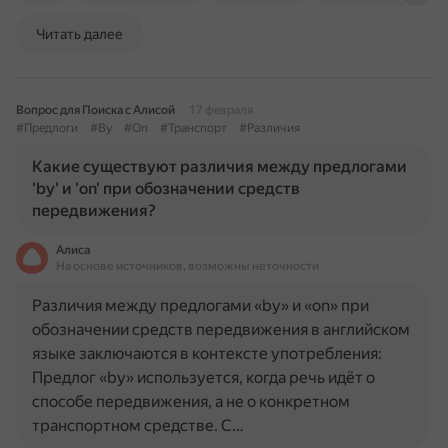
Читать далее
Вопрос для Поиска с Алисой
17 февраля
#Предлоги
#By
#On
#Транспорт
#Различия
Какие существуют различия между предлогами
'by' и 'on' при обозначении средств
передвижения?
Алиса
На основе источников, возможны неточности
Различия между предлогами «by» и «on» при
обозначении средств передвижения в английском
языке заключаются в контексте употребления:
Предлог «by» используется, когда речь идёт о
способе передвижения, а не о конкретном
транспортном средстве. С…