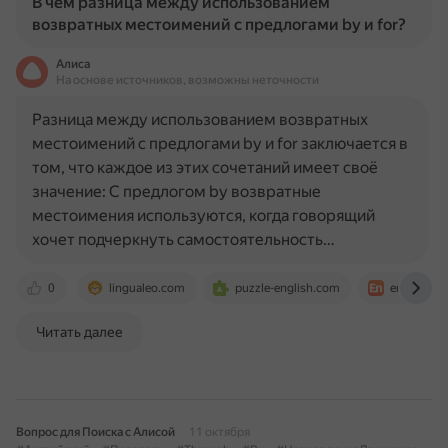
В чем разница между использованием
возвратных местоимений с предлогами by и for?
Алиса
На основе источников, возможны неточности
Разница между использованием возвратных
местоимений с предлогами by и for заключается в
том, что каждое из этих сочетаний имеет своё
значение: С предлогом by возвратные
местоимения используются, когда говорящий
хочет подчеркнуть самостоятельность…
0
lingualeo.com
puzzle-english.com
engblog.ru
Читать далее
Вопрос для Поиска с Алисой
11 октября