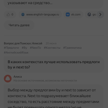
указывают на средство…
0
www.english-language.ru
vk.com
grammarvo
Читать далее
Вопрос для Поиска с Алисой
20 июня
#Предлоги
#By
#NextTo
#Контексты
#Грамматика
#АнглийскийЯзык
В каких контекстах лучше использовать предлоги
by и next to?
Алиса
На основе источников, возможны неточности
Выбор между предлогами by и next to зависит от
контекста. Next to подразумевает ближайшее
соседство, то есть расстояние между предметами
не будет превышать одного метра (но не