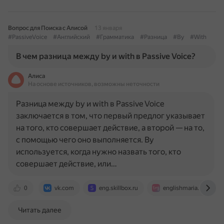
Вопрос для Поиска с Алисой
13 января
#PassiveVoice
#Английский
#Грамматика
#Разница
#By
#With
В чем разница между by и with в Passive Voice?
Алиса
На основе источников, возможны неточности
Разница между by и with в Passive Voice
заключается в том, что первый предлог указывает
на того, кто совершает действие, а второй — на то,
с помощью чего оно выполняется. By
используется, когда нужно назвать того, кто
совершает действие, или…
0
vk.com
eng.skillbox.ru
englishmaria.com
Читать далее