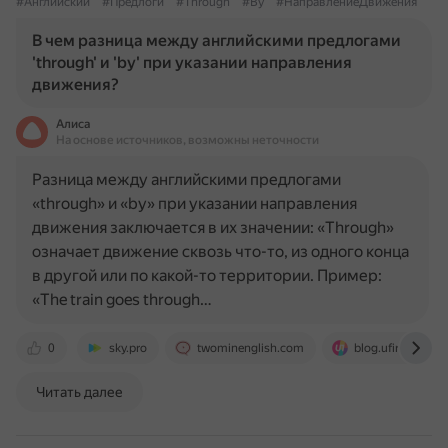
#Английский
#Предлоги
#Through
#By
#НаправлениеДвижения
В чем разница между английскими предлогами
'through' и 'by' при указании направления
движения?
Алиса
На основе источников, возможны неточности
Разница между английскими предлогами
«through» и «by» при указании направления
движения заключается в их значении: «Through»
означает движение сквозь что-то, из одного конца
в другой или по какой-то территории. Пример:
«The train goes through…
0
sky.pro
twominenglish.com
blog.ufirst.ru
Читать далее