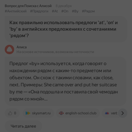
Вопрос для Поиска с Алисой
8 декабря
#Английский
#Предлоги
#At
#On
#By
#Рядом
Как правильно использовать предлоги 'at', 'on' и
'by' в английских предложениях с сочетаниями
'рядом'?
Алиса
На основе источников, возможны неточности
Предлог «by» используется, когда говорят о
нахождении рядом с каким-то предметом или
объектом. Он схож с такими словами, как close,
next. Примеры: She came over and put her suitcase
by me — «Она подошла и поставила свой чемодан
рядом со мной»…
0
skysmart.ru
english-school.club
verb.ru
Читать далее