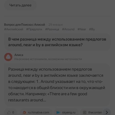
Читать далее
Вопрос для Поиска с Алисой
29 января
#Английский
#Предлоги
#Разница
#Around
#Near
#By
В чем разница между использованием предлогов
around, near и by в английском языке?
Алиса
На основе источников, возможны неточности
Разница между использованием предлогов
around, near и by в английском языке заключается
в следующем: 1. Around указывает на то, что что-
то находится в общей близости или в окружающей
области. Например: «There are a few good
restaurants around…
0
ru.hinative.com
skyeng.ru
thecontentauthorit