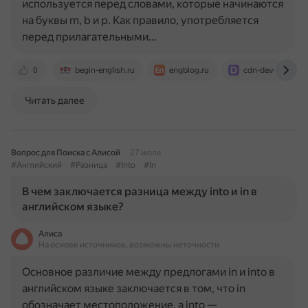
используется перед словами, которые начинаются
на буквы m, b и p. Как правило, употребляется
перед прилагательными…
0
begin-english.ru
engblog.ru
cdn-develop.gcd
Читать далее
Вопрос для Поиска с Алисой
27 июля
#Английский
#Разница
#Into
#In
В чем заключается разница между into и in в
английском языке?
Алиса
На основе источников, возможны неточности
Основное различие между предлогами in и into в
английском языке заключается в том, что in
обозначает местоположение, а into —