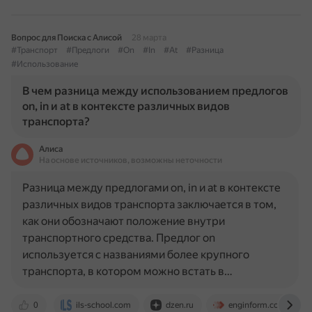
Вопрос для Поиска с Алисой
28 марта
#Транспорт
#Предлоги
#On
#In
#At
#Разница
#Использование
В чем разница между использованием предлогов
on, in и at в контексте различных видов
транспорта?
Алиса
На основе источников, возможны неточности
Разница между предлогами on, in и at в контексте
различных видов транспорта заключается в том,
как они обозначают положение внутри
транспортного средства. Предлог on
используется с названиями более крупного
транспорта, в котором можно встать в…
0
ils-school.com
dzen.ru
enginform.com