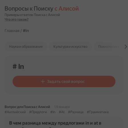
Вопросы к Поиску 
с Алисой
Примеры ответов Поиска с Алисой
Что это такое?
Главная
/
#In
Наука и образование
Культура и искусство
Психология и отн
# In
Задать свой вопрос
Вопрос для Поиска с Алисой
19 января
#Английский
#Предлоги
#In
#At
#Разница
#Грамматика
В чем разница между предлогами in и at в