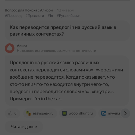
Вопрос для Поиска с Алисой
12 января
#Перевод
#Предлоги
#In
#Русскийязык
Как переводится предлог in на русский язык в
различных контекстах?
Алиса
На основе источников, возможны неточности
Предлог in на русский язык в различных
контекстах переводится словами «в», «через» или
вообще не переводится. Когда показывает, что
кто-то или что-то находится внутри чего-то,
предлог in переводится словом «в», «внутри».
Примеры: I’m in the car…
0
easyspeak.ru
wooordhunt.ru
my-en.ru
Читать далее