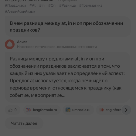
Вопрос для Поиска с Алисой
22 февраля
#Праздники
#At
#In
#On
#Разница
#Грамматика
#Английскийязык
В чем разница между at, in и on при обозначении
праздников?
Алиса
На основе источников, возможны неточности
Разница между предлогами at, in и on при
обозначении праздников заключается в том, что
каждый из них указывает на определённый аспект:
Предлог at используется, когда речь идёт о
периоде времени, относящемся к празднику (как
событие, мероприятие…
0
langformula.ru
umnazia.ru
enginform.com
Читать далее