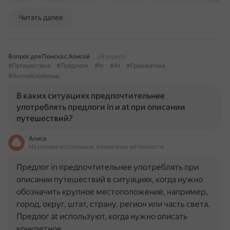
Читать далее
Вопрос для Поиска с Алисой
28 апреля
#Путешествия
#Предлоги
#In
#At
#Грамматика
#Английскийязык
В каких ситуациях предпочтительнее
употреблять предлоги in и at при описании
путешествий?
Алиса
На основе источников, возможны неточности
Предлог in предпочтительнее употреблять при
описании путешествий в ситуациях, когда нужно
обозначить крупное местоположение, например,
город, округ, штат, страну, регион или часть света.
Предлог at используют, когда нужно описать
конкретное…