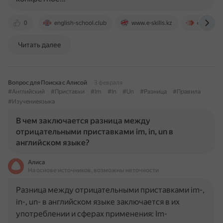
0
english-school.club
www.e-skills.kz
enginfor
Читать далее
Вопрос для Поиска с Алисой
3 февраля
#Английский
#Приставки
#Im
#In
#Un
#Разница
#Правила
#Изучениеязыка
В чем заключается разница между
отрицательными приставками im, in, un в
английском языке?
Алиса
На основе источников, возможны неточности
Разница между отрицательными приставками im-,
in-, un- в английском языке заключается в их
употреблении и сферах применения: Im-