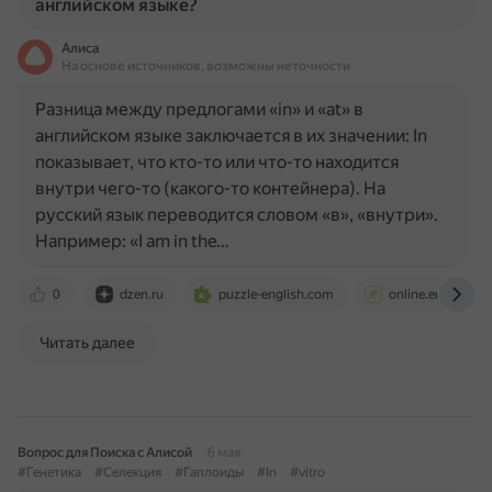
английском языке?
Алиса
На основе источников, возможны неточности
Разница между предлогами «in» и «at» в
английском языке заключается в их значении: In
показывает, что кто-то или что-то находится
внутри чего-то (какого-то контейнера). На
русский язык переводится словом «в», «внутри».
Например: «I am in the…
0
dzen.ru
puzzle-english.com
online.englishfor
Читать далее
Вопрос для Поиска с Алисой
6 мая
#Генетика
#Селекция
#Гаплоиды
#In
#vitro