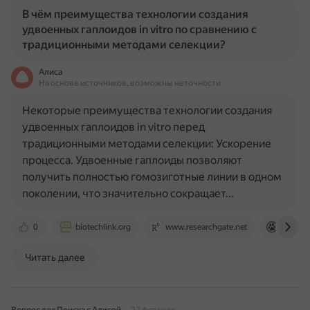
В чём преимущества технологии создания
удвоенных гаплоидов in vitro по сравнению с
традиционными методами селекции?
Алиса
На основе источников, возможны неточности
Некоторые преимущества технологии создания
удвоенных гаплоидов in vitro перед
традиционными методами селекции: Ускорение
процесса. Удвоенные гаплоиды позволяют
получить полностью гомозиготные линии в одном
поколении, что значительно сокращает…
0
biotechlink.org
www.researchgate.net
www.di
Читать далее