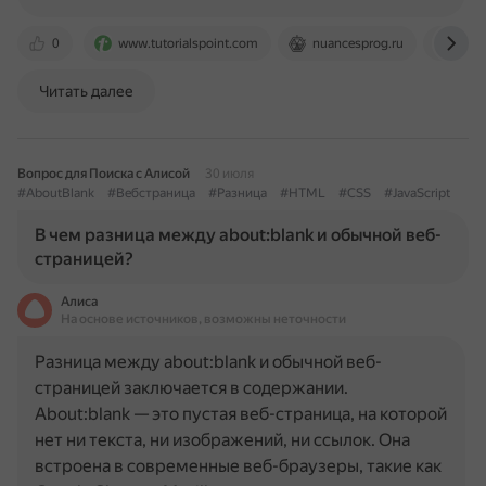
0
www.tutorialspoint.com
nuancesprog.ru
www.
Читать далее
Вопрос для Поиска с Алисой
30 июля
#AboutBlank
#Вебстраница
#Разница
#HTML
#CSS
#JavaScript
В чем разница между about:blank и обычной веб-
страницей?
Алиса
На основе источников, возможны неточности
Разница между about:blank и обычной веб-
страницей заключается в содержании.
About:blank — это пустая веб-страница, на которой
нет ни текста, ни изображений, ни ссылок. Она
встроена в современные веб-браузеры, такие как