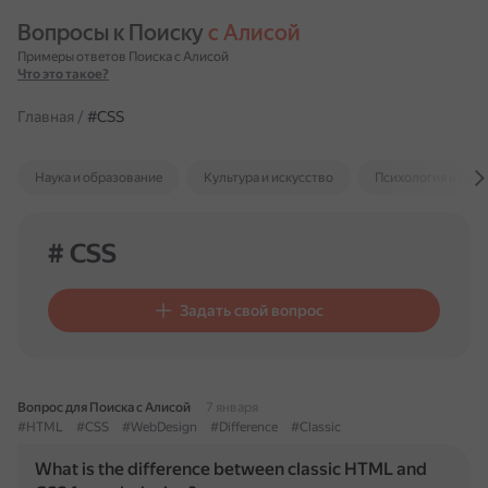
Вопросы к Поиску 
с Алисой
Примеры ответов Поиска с Алисой
Что это такое?
Главная
/
#CSS
Наука и образование
Культура и искусство
Психология и отн
# CSS
Задать свой вопрос
Вопрос для Поиска с Алисой
7 января
#HTML
#CSS
#WebDesign
#Difference
#Classic
What is the difference between classic HTML and