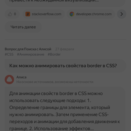
0
stackoverflow.com
developer.chrome.com
fo
Читать далее
Вопрос для Поиска с Алисой
27 февраля
#CSS
#Анимирование
#Border
Как можно анимировать свойства border в CSS?
Алиса
На основе источников, возможны неточности
Для анимации свойств border в CSS можно
использовать следующие подходы: 1.
Определение границы для элемента, который
нужно анимировать. Затем применение CSS-
переходов и анимации для добавления движения к
границе. 2. Использование эффектов…