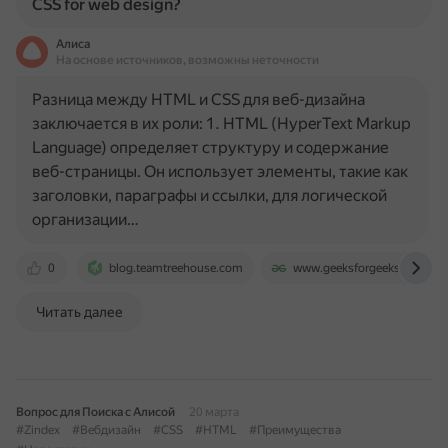
CSS for web design?
Алиса
На основе источников, возможны неточности
Разница между HTML и CSS для веб-дизайна
заключается в их роли: 1. HTML (HyperText Markup
Language) определяет структуру и содержание
веб-страницы. Он использует элементы, такие как
заголовки, параграфы и ссылки, для логической
организации…
0
blog.teamtreehouse.com
www.geeksforgeeks.org
Читать далее
Вопрос для Поиска с Алисой
20 марта
#Zindex
#Вебдизайн
#CSS
#HTML
#Преимущества