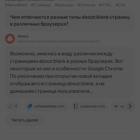
#AboutBlank
#Страницы
#Браузеры
#Отличия
#HTML
#CSS
Чем отличаются разные типы about:blank страниц
в различных браузерах?
Алиса
На основе источников, возможны неточности
Возможно, имелись в виду различия между
страницами about:blank в разных браузерах. Вот
некоторые из них и особенности: Google Chrome.
По умолчанию при открытии новой вкладки
отображается страница about:blank, а не
домашняя страница пользователя…
0
softwarekeep.com
superuser.com
ru.wikipedi
Читать далее