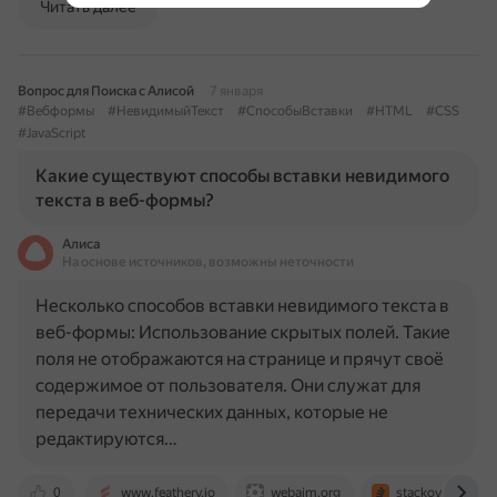
Читать далее
Вопрос для Поиска с Алисой
7 января
#Вебформы
#НевидимыйТекст
#СпособыВставки
#HTML
#CSS
#JavaScript
Какие существуют способы вставки невидимого
текста в веб-формы?
Алиса
На основе источников, возможны неточности
Несколько способов вставки невидимого текста в
веб-формы: Использование скрытых полей. Такие
поля не отображаются на странице и прячут своё
содержимое от пользователя. Они служат для
передачи технических данных, которые не
редактируются…
0
www.feathery.io
webaim.org
stackoverflow.c