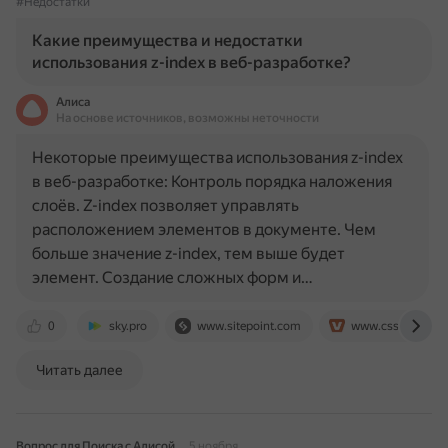
#Недостатки
Какие преимущества и недостатки
использования z-index в веб-разработке?
Алиса
На основе источников, возможны неточности
Некоторые преимущества использования z-index
в веб-разработке: Контроль порядка наложения
слоёв. Z-index позволяет управлять
расположением элементов в документе. Чем
больше значение z-index, тем выше будет
элемент. Создание сложных форм и…
0
sky.pro
www.sitepoint.com
www.css-tricks.ru
Читать далее
Вопрос для Поиска с Алисой
5 ноября