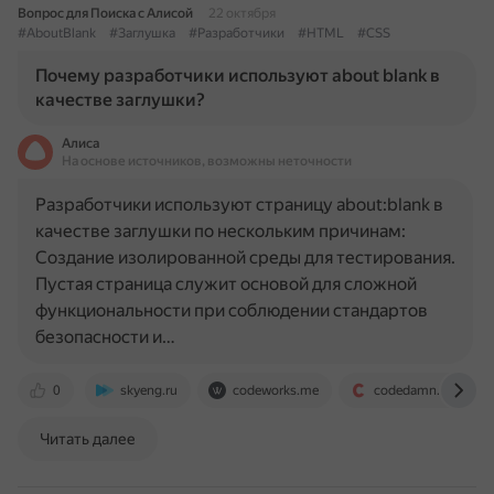
Вопрос для Поиска с Алисой
22 октября
#AboutBlank
#Заглушка
#Разработчики
#HTML
#CSS
Почему разработчики используют about blank в
качестве заглушки?
Алиса
На основе источников, возможны неточности
Разработчики используют страницу about:blank в
качестве заглушки по нескольким причинам:
Создание изолированной среды для тестирования.
Пустая страница служит основой для сложной
функциональности при соблюдении стандартов
безопасности и…
0
skyeng.ru
codeworks.me
codedamn.com
Читать далее