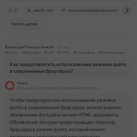
0
peerdh.com
www.polandwebdesigner.com
ww
Читать далее
Вопрос для Поиска с Алисой
25 мая
#Quirks
#Браузеры
#CSS
#HTML
#Стандарты
#Оптимизация
Как предотвратить использование режима quirks
в современных браузерах?
Алиса
На основе источников, возможны неточности
Чтобы предотвратить использование режима
quirks в современных браузерах, можно указать
объявление doctype в начале HTML-документа.
Объявление doctype предотвращает переход
браузера в режим quirks, который может
привести к неожиданной визуализации…