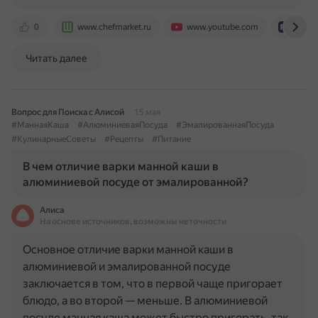
0
www.chefmarket.ru
www.youtube.com
rutube
Читать далее
Вопрос для Поиска с Алисой
15 мая
#МаннаяКаша
#АлюминиеваяПосуда
#ЭмалированнаяПосуда
#КулинарныеСоветы
#Рецепты
#Питание
В чем отличие варки манной каши в
алюминиевой посуде от эмалированной?
Алиса
На основе источников, возможны неточности
Основное отличие варки манной каши в
алюминиевой и эмалированной посуде
заключается в том, что в первой чаще пригорает
блюдо, а во второй — меньше. В алюминиевой
посуде манная каша может быстро пригорать, так