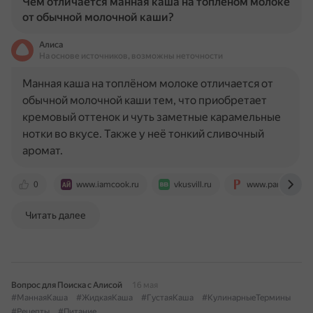
Чем отличается манная каша на топленом молоке
от обычной молочной каши?
Алиса
На основе источников, возможны неточности
Манная каша на топлёном молоке отличается от
обычной молочной каши тем, что приобретает
кремовый оттенок и чуть заметные карамельные
нотки во вкусе. Также у неё тонкий сливочный
аромат.
0
www.iamcook.ru
vkusvill.ru
www.parents.ru
Читать далее
Вопрос для Поиска с Алисой
16 мая
#МаннаяКаша
#ЖидкаяКаша
#ГустаяКаша
#КулинарныеТермины
#Рецепты
#Питание