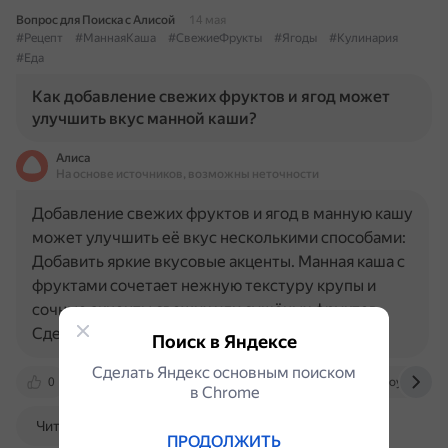
Вопрос для Поиска с Алисой
14 мая
#Рецепт
#МаннаяКаша
#СвежиеФрукты
#Ягоды
#Кулинария
#Еда
Как добавление свежих фруктов и ягод может
улучшить вкус манной каши?
Алиса
На основе источников, возможны неточности
Добавление свежих фруктов и ягод в манную кашу
может улучшить её вкус несколькими способами:
Добавить яркие вкусовые акценты. Манная каша с
фруктами сочетает нежную текстуру крупы и
сочные акценты свежих или сушёных фруктов.
Сделать кашу…
Поиск в Яндексе
Сделать Яндекс основным поиском
0
ovkuse.ru
lefood.menu
www.bolshoyvopros.r
в Сhrome
Читать далее
ПРОДОЛЖИТЬ