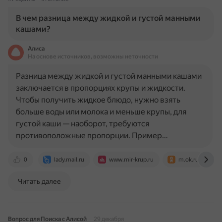
В чем разница между жидкой и густой манными
кашами?
Алиса
На основе источников, возможны неточности
Разница между жидкой и густой манными кашами
заключается в пропорциях крупы и жидкости.
Чтобы получить жидкое блюдо, нужно взять
больше воды или молока и меньше крупы, для
густой каши — наоборот, требуются
противоположные пропорции. Пример…
0
lady.mail.ru
www.mir-krup.ru
m.ok.ru
Читать далее
Вопрос для Поиска с Алисой
29 декабря