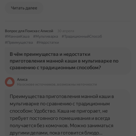
Читать далее
Вопрос для Поиска с Алисой
30 апреля
#МаннаяКаша
#Мультиварка
#ТрадиционныйСпособ
#Преимущества
#Недостатки
В чём преимущества и недостатки
приготовления манной каши в мультиварке по
сравнению с традиционным способом?
Алиса
На основе источников, возможны неточности
Преимущества приготовления манной каши в
мультиварке по сравнению с традиционным
способом: Удобство. Каша не пригорает, не
требует постоянного помешивания и всегда
получается без комочков. Можно заниматься
другими делами, пока готовится блюдо…