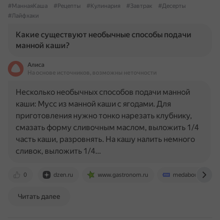
#МаннаяКаша
#Рецепты
#Кулинария
#Завтрак
#Десерты
#Лайфхаки
Какие существуют необычные способы подачи
манной каши?
Алиса
На основе источников, возможны неточности
Несколько необычных способов подачи манной
каши: Мусс из манной каши с ягодами. Для
приготовления нужно тонко нарезать клубнику,
смазать форму сливочным маслом, выложить 1/4
часть каши, разровнять. На кашу налить немного
сливок, выложить 1/4…
0
dzen.ru
www.gastronom.ru
medaboutme.ru
Читать далее