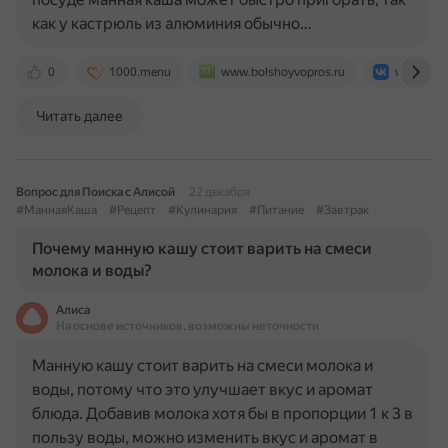
как у кастрюль из алюминия обычно…
0
1000.menu
www.bolshoyvopros.ru
vk.com
Читать далее
Вопрос для Поиска с Алисой
22 декабря
#МаннаяКаша
#Рецепт
#Кулинария
#Питание
#Завтрак
Почему манную кашу стоит варить на смеси
молока и воды?
Алиса
На основе источников, возможны неточности
Манную кашу стоит варить на смеси молока и
воды, потому что это улучшает вкус и аромат
блюда. Добавив молока хотя бы в пропорции 1 к 3 в
пользу воды, можно изменить вкус и аромат в