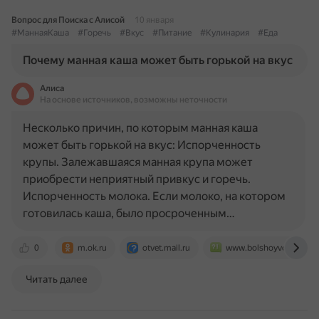
Вопрос для Поиска с Алисой
10 января
#МаннаяКаша
#Горечь
#Вкус
#Питание
#Кулинария
#Еда
Почему манная каша может быть горькой на вкус
Алиса
На основе источников, возможны неточности
Несколько причин, по которым манная каша
может быть горькой на вкус: Испорченность
крупы. Залежавшаяся манная крупа может
приобрести неприятный привкус и горечь.
Испорченность молока. Если молоко, на котором
готовилась каша, было просроченным…
0
m.ok.ru
otvet.mail.ru
www.bolshoyvopros.ru
Читать далее