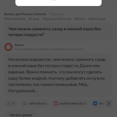
Вопрос для Поиска с Алисой
7 февраля
#МаннаяКаша
#Сахар
#ЗдоровоеПитание
#Диета
#БезСахара
Чем можно заменить сахар в манной каше без
потери сладости?
Алиса
На основе источников, возможны неточности
Несколько вариантов, чем можно заменить сахар
в манной каше без потери сладости: Джем или
варенье. Важно помнить, что они могут сделать
кашу более жидкой, поэтому добавлять их нужно
постепенно, постоянно помешивая. Мёд.
Натуральный…
0
calorizator.ru
paulinecakeclub.ru
vk.com
Читать далее