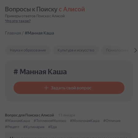
Вопросы к Поиску 
с Алисой
Примеры ответов Поиска с Алисой
Что это такое?
Главная
/
#Манная Каша
Наука и образование
Культура и искусство
Психология и отн
# Манная Каша
Задать свой вопрос
Вопрос для Поиска с Алисой
11 января
#МаннаяКаша
#ТопленоеМолоко
#МолочнаяКаша
#Отличия
#Рецепт
#Кулинария
#Еда