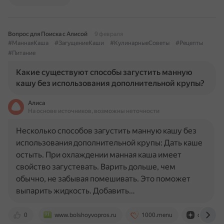
Вопрос для Поиска с Алисой
9 февраля
#МаннаяКаша
#ЗагущениеКаши
#КулинарныеСоветы
#Рецепты
#Питание
Какие существуют способы загустить манную
кашу без использования дополнительной крупы?
Алиса
На основе источников, возможны неточности
Несколько способов загустить манную кашу без
использования дополнительной крупы: Дать каше
остыть. При охлаждении манная каша имеет
свойство загустевать. Варить дольше, чем
обычно, не забывая помешивать. Это поможет
выпарить жидкость. Добавить…
0
www.bolshoyvopros.ru
1000.menu
dzen.ru