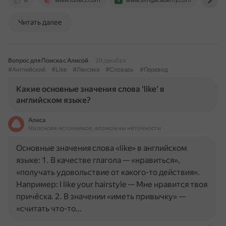
0
www.iditect.com
www.slingacademy.com
que
Читать далее
Вопрос для Поиска с Алисой
29 декабря
#Английский
#Like
#Лексика
#Словарь
#Перевод
Какие основные значения слова 'like' в
английском языке?
Алиса
На основе источников, возможны неточности
Основные значения слова «like» в английском
языке: 1. В качестве глагола — «нравиться»,
«получать удовольствие от какого-то действия».
Например: I like your hairstyle — Мне нравится твоя
причёска. 2. В значении «иметь привычку» —
«считать что-то…