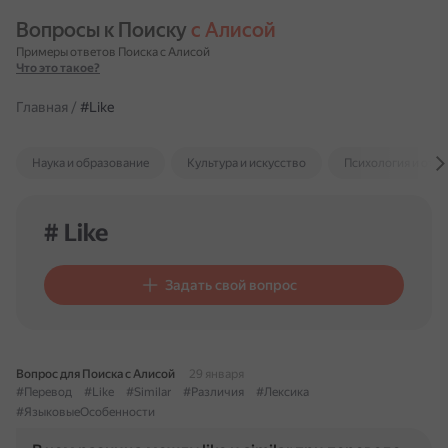
Вопросы к Поиску 
с Алисой
Примеры ответов Поиска с Алисой
Что это такое?
Главная
/
#Like
Наука и образование
Культура и искусство
Психология и отн
# Like
Задать свой вопрос
Вопрос для Поиска с Алисой
29 января
#Перевод
#Like
#Similar
#Различия
#Лексика
#ЯзыковыеОсобенности