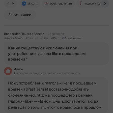
0
vk.com
begin-english.ru
www.wallstreetenglis
Читать далее
Вопрос для Поиска с Алисой
16 февраля
#Английский
#Глагол
#Like
#Past
#Исключения
Какие существуют исключения при
употреблении глагола like в прошедшем
времени?
Алиса
На основе источников, возможны неточности
При употреблении глагола «like» в прошедшем
времени (Past Tense) достаточно добавить
окончание -ed. Форма прошедшего времени
глагола «like» — «liked». Она используется, когда
речь идёт о том, что что-то нравилось в прошлом.