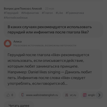
Вопрос для Поиска с Алисой
23 мая
#Герундий
#Инфинитив
#Глагол
#Like
#Грамматика
#Английскийязык
В каких случаях рекомендуется использовать
герундий или инфинитив после глагола like?
Алиса
На основе источников, возможны неточности
Герундий после глагола «like» рекомендуется
использовать, если описывается действие,
которым любят заниматься в принципе.
Например: Daniel likes singing — Даниэль любит
петь. Инфинитив после слова «like» следует
употреблять, если говорится об…
0
www.wallstreetenglish.ru
vc.ru
englishmaria.
Читать далее