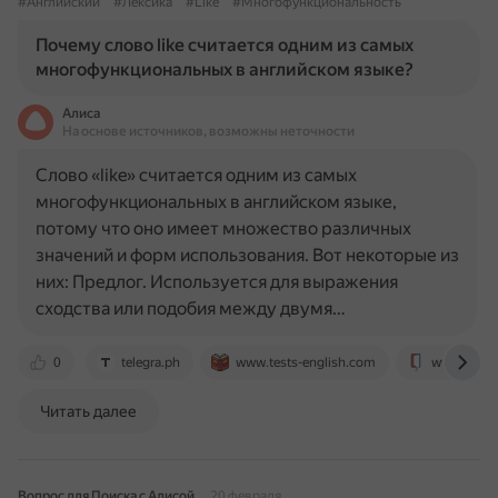
#Английский
#Лексика
#Like
#Многофункциональность
Почему слово like считается одним из самых
многофункциональных в английском языке?
Алиса
На основе источников, возможны неточности
Слово «like» считается одним из самых
многофункциональных в английском языке,
потому что оно имеет множество различных
значений и форм использования. Вот некоторые из
них: Предлог. Используется для выражения
сходства или подобия между двумя…
0
telegra.ph
www.tests-english.com
www.wallst
Читать далее
Вопрос для Поиска с Алисой
20 февраля