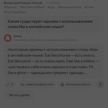
Вопрос для Поиска с Алисой
17 декабря
#Идиомы
#АнглийскийЯзык
#Like
#Фразеологизмы
#Сленг
#КультураЯзыка
Какие существуют идиомы с использованием
слова like в английском языке?
Алиса
На основе источников, возможны неточности
Некоторые идиомы с использованием слова «like»
в английском языке: Eat like a horse — есть много.
Eat like a bird — есть очень мало. Feel like a million —
чувствовать себя очень хорошо и счастливо. Fit
like a glove — одежда или предмет одежды…
0
www.thoughtco.com
sherwoodschool.ru
dzen
Читать далее