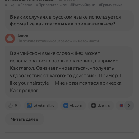
#Like
#Глагол
#Прилагательное
#Русскийязык
#Грамматика
В каких случаях в русском языке используется
форма like как глагол и как прилагательное?
Алиса
На основе источников, возможны неточности
В английском языке слово «like» может
использоваться в разных значениях, например:
Как глагол. Означает «нравиться», «получать
удовольствие от какого-то действия». Пример: I
like your hairstyle — Мне нравится твоя причёска.
Как предлог…
0
otvet.mail.ru
vk.com
dzen.ru
langfor
Читать далее