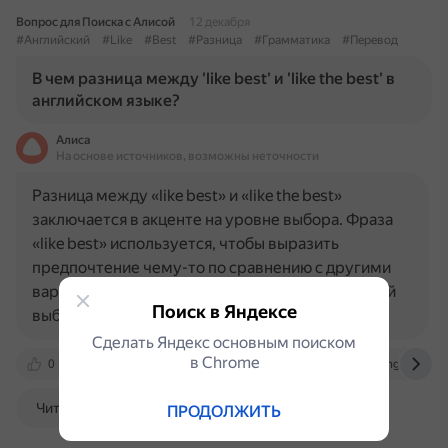
Вопрос для Поиска с Алисой
12 декабря
#Английский
#Like
#Best
#Разница
#Грамматика
#Перевод
В чем разница между 'like best' и 'like the best' в
английском языке?
Алиса
На основе источников, возможны неточности
Разница между «like best» и «like the best»
заключается в акценте на уровне выбора. Фраза
«like best» используется, чтобы выразить
предпочтение чему-то по сравнению с другими
вариантами. Это краткий способ указать лучший
Поиск в Яндексе
выбор. Примеры: «Из всех…
Сделать Яндекс основным поиском
в Сhrome
0
www.usingenglish.com
english.stackexchange.com
Читать далее
ПРОДОЛЖИТЬ