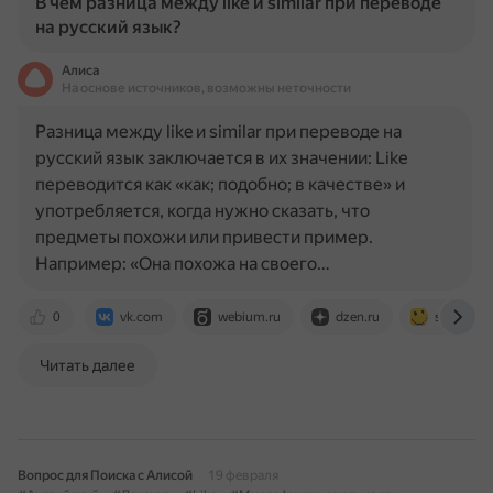
В чем разница между like и similar при переводе
на русский язык?
Алиса
На основе источников, возможны неточности
Разница между like и similar при переводе на
русский язык заключается в их значении: Like
переводится как «как; подобно; в качестве» и
употребляется, когда нужно сказать, что
предметы похожи или привести пример.
Например: «Она похожа на своего…
0
vk.com
webium.ru
dzen.ru
studyfun.
Читать далее
Вопрос для Поиска с Алисой
19 февраля