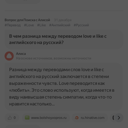
Вопрос для Поиска с Алисой
31 декабря
#Перевод
#Love
#Like
#Английский
#Русский
В чем разница между переводом love и like с
английского на русский?
Алиса
На основе источников, возможны неточности
Разница между переводами слов love и like с
английского на русский заключается в степени
выраженности чувств. Love переводится как
«любить». Это слово используют, когда имеется в
виду наивысшая степень симпатии, когда что-то
нравится настолько…
0
www.bolshoyvopros.ru
ru.hinative.com
dzen.