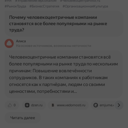
#HR
#УправлениеПерсоналом
#Человекоцентричность
#РынокТруда
#БизнесСтратегия
#ОрганизационнаяКультура
Почему человекоцентричные компании
становятся все более популярными на рынке
труда?
Алиса
На основе источников, возможны неточности
Человекоцентричные компании становятся всё
более популярными на рынке труда по нескольким
причинам: Повышение вовлечённости
сотрудников. В таких компаниях к работникам
относятся как к партнёрам, людям со своими
ценностями, потребностями и…
0
dzen.ru
www.vedomosti.ru
emjume.elpub.ru
Читать далее