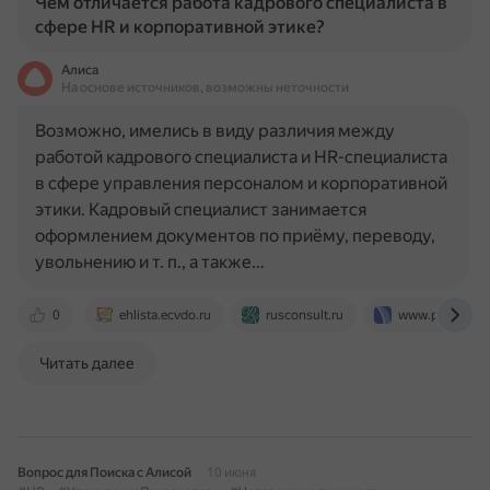
Чем отличается работа кадрового специалиста в
сфере HR и корпоративной этике?
Алиса
На основе источников, возможны неточности
Возможно, имелись в виду различия между
работой кадрового специалиста и HR-специалиста
в сфере управления персоналом и корпоративной
этики. Кадровый специалист занимается
оформлением документов по приёму, переводу,
увольнению и т. п., а также…
0
ehlista.ecvdo.ru
rusconsult.ru
www.profiz.ru
Читать далее
Вопрос для Поиска с Алисой
10 июня