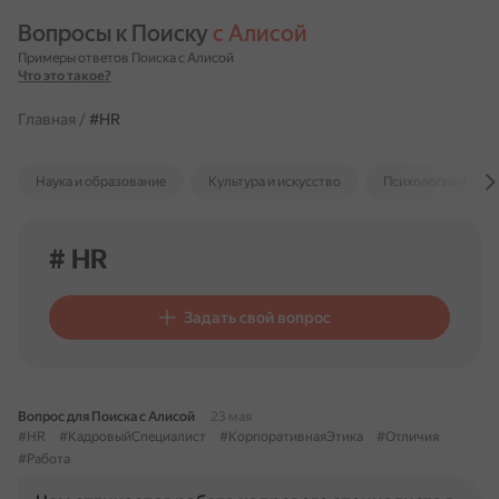
Вопросы к Поиску 
с Алисой
Примеры ответов Поиска с Алисой
Что это такое?
Главная
/
#HR
Наука и образование
Культура и искусство
Психология и отн
# HR
Задать свой вопрос
Вопрос для Поиска с Алисой
23 мая
#HR
#КадровыйСпециалист
#КорпоративнаяЭтика
#Отличия
#Работа