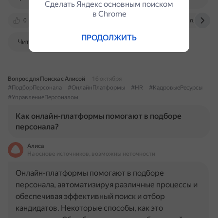
Сделать Яндекс основным поиском
в Сhrome
0
cyberleninka.ru
secrets.tbank.ru
vc.ru
ПРОДОЛЖИТЬ
Читать далее
Вопрос для Поиска с Алисой
16 октября
#ПодборПерсонала
#ОнлайнПлатформы
#HR
#КадровыеРесурсы
#УправлениеПерсоналом
Как онлайн-платформы помогают в подборе
персонала?
Алиса
На основе источников, возможны неточности
Онлайн-платформы помогают в подборе
персонала, автоматизируя различные процессы и
обеспечивая эффективный поиск и отбор
кандидатов. Некоторые способы, как это