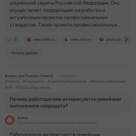
социальной защиты Российской Федерации. Оно
осуществляет координацию разработки и
актуализации проектов профессиональных
стандартов. Также проекты профессиональных…
0
www.kdelo.ru
www.snta.ru
pravo.gov.ru
Читать далее
Вопрос для Поиска с Алисой
4 февраля
#Работа
#Кандидаты
#СемейноеПоложение
#ВопросыРекрутера
#HR
#ПодборПерсонала
Почему работодатели интересуются семейным
положением кандидата?
Алиса
На основе источников, возможны неточности
Работодатели интересуются семейным