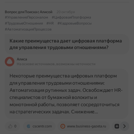
Вопрос для Поиска с Алисой
20 октября
#УправлениеПерсоналом
#ЦифроваяПлатформа
#ТрудовыеОтношения
#HR
#КадровыеВопросы
#АвтоматизацияПроцессов
Какие преимущества дает цифровая платформа
для управления трудовыми отношениями?
Алиса
На основе источников, возможны неточности
Некоторые преимущества цифровых платформ
для управления трудовыми отношениями:
Автоматизация рутинных задач. Освобождает HR-
специалистов от бумажной волокиты и
монотонной работы, позволяет сосредоточиться
на стратегических задачах. Снижение…
0
cscentr.com
www.business-gazeta.ru
dzen.ru