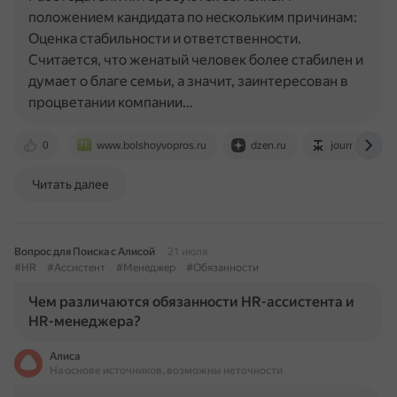
положением кандидата по нескольким причинам:
Оценка стабильности и ответственности.
Считается, что женатый человек более стабилен и
думает о благе семьи, а значит, заинтересован в
процветании компании…
0
www.bolshoyvopros.ru
dzen.ru
journal.tinkoff
Читать далее
Вопрос для Поиска с Алисой
21 июля
#HR
#Ассистент
#Менеджер
#Обязанности
Чем различаются обязанности HR-ассистента и
HR-менеджера?
Алиса
На основе источников, возможны неточности