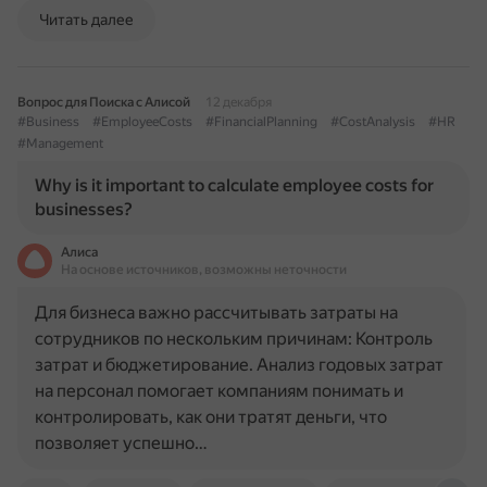
Читать далее
Вопрос для Поиска с Алисой
12 декабря
#Business
#EmployeeCosts
#FinancialPlanning
#CostAnalysis
#HR
#Management
Why is it important to calculate employee costs for
businesses?
Алиса
На основе источников, возможны неточности
Для бизнеса важно рассчитывать затраты на
сотрудников по нескольким причинам: Контроль
затрат и бюджетирование. Анализ годовых затрат
на персонал помогает компаниям понимать и
контролировать, как они тратят деньги, что
позволяет успешно…