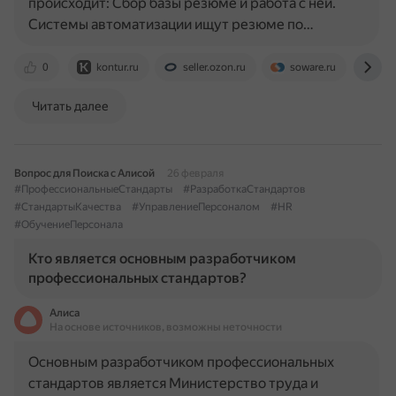
происходит: Сбор базы резюме и работа с ней.
Системы автоматизации ищут резюме по…
0
kontur.ru
seller.ozon.ru
soware.ru
dze
Читать далее
Вопрос для Поиска с Алисой
26 февраля
#ПрофессиональныеСтандарты
#РазработкаСтандартов
#СтандартыКачества
#УправлениеПерсоналом
#HR
#ОбучениеПерсонала
Кто является основным разработчиком
профессиональных стандартов?
Алиса
На основе источников, возможны неточности
Основным разработчиком профессиональных
стандартов является Министерство труда и