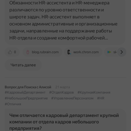
Обязанности HR-ассистента и HR-менеджера
различаются по уровню ответственности и
широте задач. HR-ассистент выполняет в
основном административные и организационные
задачи, направленные на поддержание работы
HR-отдела и создание комфортной рабочей…
0
blog.rubrain.com
work.chron.com
sky.pro
Читать далее
Вопрос для Поиска с Алисой
21 марта
#КадровыйДепартамент
#ОтделКадров
#КрупнаяКомпания
#НебольшоеПредприятие
#УправлениеПерсоналом
#HR
#Отличия
Чем отличается кадровый департамент крупной
компании от отдела кадров небольшого
предприятия?