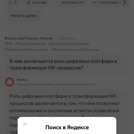
0
early.app
letranlaw.com
connecteam.com
Читать далее
Вопрос для Поиска с Алисой
12 февраля
#HR
#Трансформация
#ЦифровыеПлатформы
#УправлениеПерсоналом
#АвтоматизацияПроцессов
В чем заключается роль цифровых платформ в
трансформации HR-процессов?
Алиса
На основе источников, возможны неточности
Роль цифровых платформ в трансформации HR-
процессов заключается в том, что они позволяют
оптимизировать различные аспекты управления
персоналом. Некоторые из них: Рекрутинг и
подбор персонала. Инструменты цифровой
Поиск в Яндексе
трансформации, такие как…