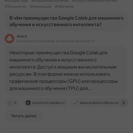
#GoogleColab
#МашинноеОбучение
#ИскусственныйИнтеллект
#Технологии
#Инновации
#Обучение
В чём преимущества Google Colab для машинного
обучения и искусственного интеллекта?
Алиса
На основе источников, возможны неточности
Некоторые преимущества Google Colab для
машинного обучения и искусственного
интеллекта: Доступ к мощным вычислительным
ресурсам. В платформе можно использовать
графические процессоры (GPU) или процессоры
для машинного обучения (TPU) для…
0
practicum.yandex.ru
www.analyticsvidhya.com
Читать далее