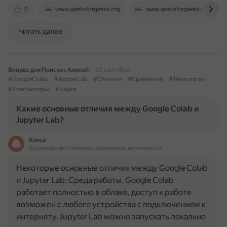
0
www.geeksforgeeks.org
www.geeksforgeeks.org
Читать далее
Вопрос для Поиска с Алисой
23 сентября
#GoogleColab
#JupyterLab
#Отличия
#Сравнение
#Технологии
#Компьютеры
#Наука
Какие основные отличия между Google Colab и
Jupyter Lab?
Алиса
На основе источников, возможны неточности
Некоторые основные отличия между Google Colab
и Jupyter Lab: Среда работы. Google Colab
работает полностью в облаке, доступ к работе
возможен с любого устройства с подключением к
интернету. Jupyter Lab можно запускать локально