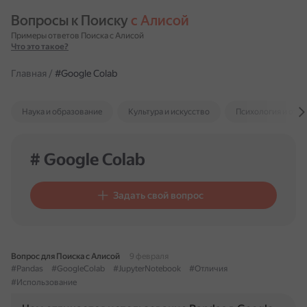
Вопросы к Поиску 
с Алисой
Примеры ответов Поиска с Алисой
Что это такое?
Главная
/
#Google Colab
Наука и образование
Культура и искусство
Психология и отн
# Google Colab
Задать свой вопрос
Вопрос для Поиска с Алисой
9 февраля
#Pandas
#GoogleColab
#JupyterNotebook
#Отличия
#Использование