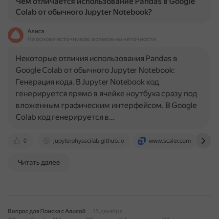
Чем отличается использование Pandas в Google
Colab от обычного Jupyter Notebook?
Алиса
На основе источников, возможны неточности
Некоторые отличия использования Pandas в
Google Colab от обычного Jupyter Notebook:
Генерация кода. В Jupyter Notebook код
генерируется прямо в ячейке ноутбука сразу под
вложенным графическим интерфейсом. В Google
Colab код генерируется в…
0
jupyterphysscilab.github.io
www.scaler.com
r
Читать далее
Вопрос для Поиска с Алисой
15 декабря