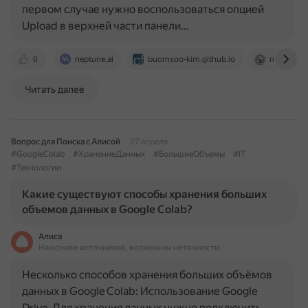
первом случае нужно воспользоваться опцией
Upload в верхней части панели…
0
neptune.ai
buomsoo-kim.github.io
nuancespr
Читать далее
Вопрос для Поиска с Алисой
27 апреля
#GoogleColab
#ХранениеДанных
#БольшиеОбъемы
#IT
#Технологии
Какие существуют способы хранения больших
объемов данных в Google Colab?
Алиса
На основе источников, возможны неточности
Несколько способов хранения больших объёмов
данных в Google Colab: Использование Google
Drive. Для хранения данных нужно подключить