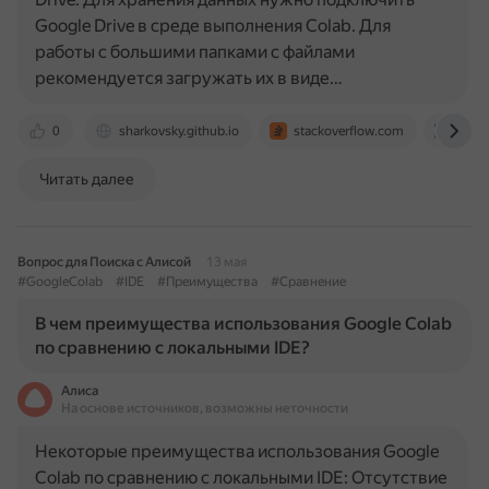
Google Drive в среде выполнения Colab. Для
работы с большими папками с файлами
рекомендуется загружать их в виде…
0
sharkovsky.github.io
stackoverflow.com
www.
Читать далее
Вопрос для Поиска с Алисой
13 мая
#GoogleColab
#IDE
#Преимущества
#Сравнение
В чем преимущества использования Google Colab
по сравнению с локальными IDE?
Алиса
На основе источников, возможны неточности
Некоторые преимущества использования Google
Colab по сравнению с локальными IDE: Отсутствие