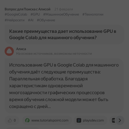
Вопрос для Поиска с Алисой
21 февраля
#GoogleColab
#GPU
#МашинноеОбучение
#Технологии
#Нейросети
#AI
#Обучение
Какие преимущества дает использование GPU в
Google Colab для машинного обучения?
Алиса
На основе источников, возможны неточности
Использование GPU в Google Colab для машинного
обучения даёт следующие преимущества:
Параллельная обработка. Благодаря
характеристикам одновременной
многозадачности графических процессоров
время обучения сложной модели может быть
сокращено с дней…
0
www.tutorialspoint.com
playsdev.com
dev.to