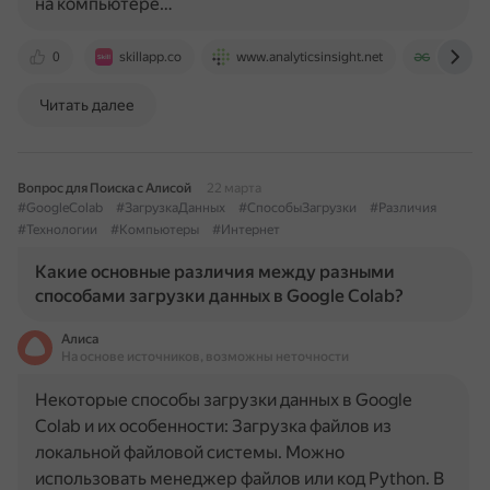
на компьютере…
0
skillapp.co
www.analyticsinsight.net
www.gee
Читать далее
Вопрос для Поиска с Алисой
22 марта
#GoogleColab
#ЗагрузкаДанных
#СпособыЗагрузки
#Различия
#Технологии
#Компьютеры
#Интернет
Какие основные различия между разными
способами загрузки данных в Google Colab?
Алиса
На основе источников, возможны неточности
Некоторые способы загрузки данных в Google
Colab и их особенности: Загрузка файлов из
локальной файловой системы. Можно
использовать менеджер файлов или код Python. В