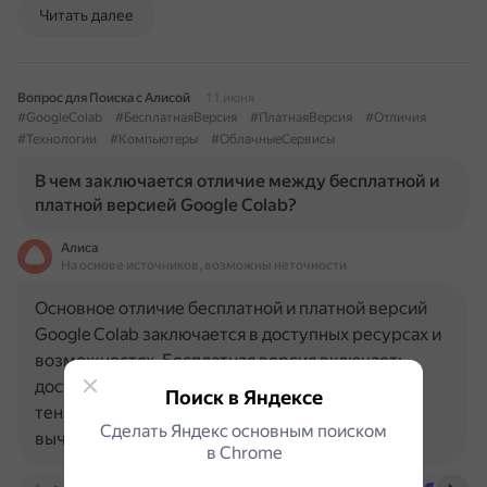
Читать далее
Вопрос для Поиска с Алисой
11 июня
#GoogleColab
#БесплатнаяВерсия
#ПлатнаяВерсия
#Отличия
#Технологии
#Компьютеры
#ОблачныеСервисы
В чем заключается отличие между бесплатной и
платной версией Google Colab?
Алиса
На основе источников, возможны неточности
Основное отличие бесплатной и платной версий
Google Colab заключается в доступных ресурсах и
возможностях. Бесплатная версия включает:
доступ к графическим процессорам (GPU) и
Поиск в Яндексе
тензорным процессорам (TPU) для ускоренных
Сделать Яндекс основным поиском
вычислений; совместную…
в Сhrome