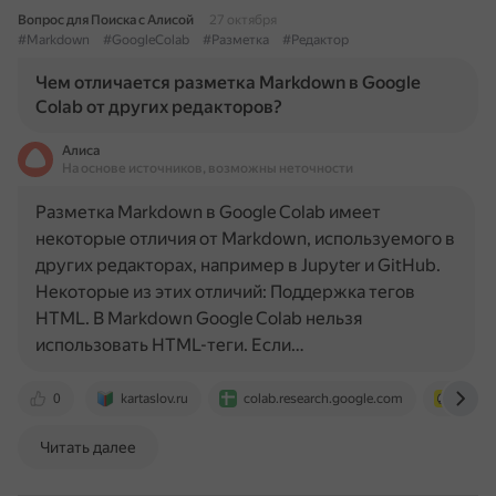
Вопрос для Поиска с Алисой
27 октября
#Markdown
#GoogleColab
#Разметка
#Редактор
Чем отличается разметка Markdown в Google
Colab от других редакторов?
Алиса
На основе источников, возможны неточности
Разметка Markdown в Google Colab имеет
некоторые отличия от Markdown, используемого в
других редакторах, например в Jupyter и GitHub.
Некоторые из этих отличий: Поддержка тегов
HTML. В Markdown Google Colab нельзя
использовать HTML-теги. Если…
0
kartaslov.ru
colab.research.google.com
iq.op
Читать далее