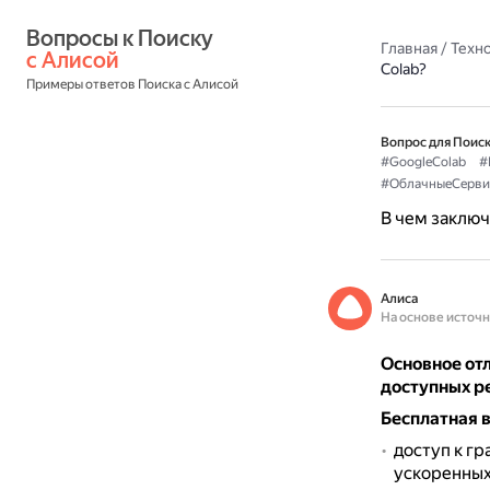
Вопросы к Поиску 
Главная
/
Техн
с Алисой
Colab?
Примеры ответов Поиска с Алисой
Вопрос для Поиск
#GoogleColab
#
#ОблачныеСерви
В чем заключ
Алиса
На основе источ
Основное отл
доступных р
Бесплатная 
доступ к г
ускоренных