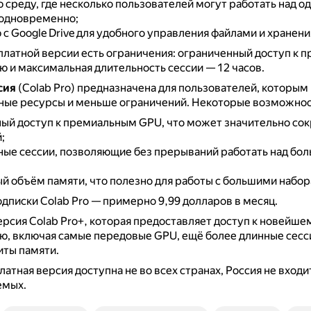
 среду, где несколько пользователей могут работать над о
одновременно;
с Google Drive для удобного управления файлами и хранени
платной версии есть ограничения: ограниченный доступ к 
 и максимальная длительность сессии — 12 часов.
сия
(Colab Pro) предназначена для пользователей, которы
ные ресурсы и меньше ограничений.
Некоторые возможност
ый доступ к премиальным GPU, что может значительно сок
;
ные сессии, позволяющие без прерываний работать над бо
й объём памяти, что полезно для работы с большими набор
дписки Colab Pro — примерно 9,99 долларов в месяц.
ерсия Colab Pro+, которая предоставляет доступ к новейше
, включая самые передовые GPU, ещё более длинные сесси
иты памяти.
латная версия доступна не во всех странах, Россия не входи
емых.