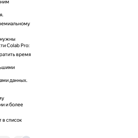
дним
я.
премиальному
м нужны
и Colab Pro:
ратить время
льшими
ами данных.
му
и и более
т в список