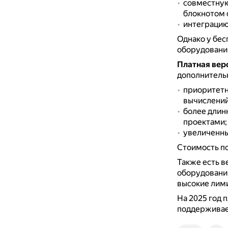
совместную
блокнотом 
интеграцию 
Однако у бес
оборудованию
Платная вер
дополнитель
приоритетн
вычислений
более длин
проектами;
увеличенны
Стоимость по
Также есть в
оборудованию
высокие лим
На 2025 год п
поддержива