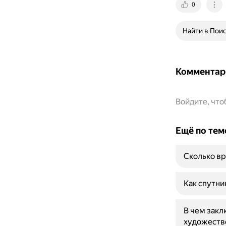
0
Найти в Пои
Комментар
Войдите, чт
Ещё по тем
Сколько вр
Как спутни
В чем закл
художеств