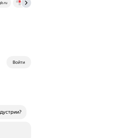
gb.ru
istudy.by
Войти
ндустрии?