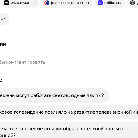
www.restack.io
journal.sovcombank.ru
skillbox.ru
ске
ии
обы комментировать
е
емени могут работать светодиодные лампы?
ковое телевидение повлияло на развитие телевизионной и
ючаются ключевые отличия образовательной прозы от
енной?