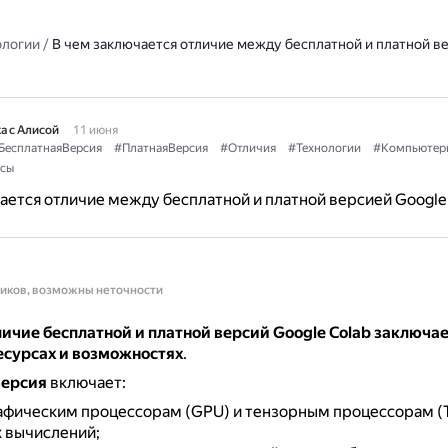
ологии
/
В чем заключается отличие между бесплатной и платной ве
а с Алисой
11 июня
БесплатнаяВерсия
#ПлатнаяВерсия
#Отличия
#Технологии
#Компьютер
сы
ается отличие между бесплатной и платной версией Google
ников, возможны неточности
ичие бесплатной и платной версий Google Colab заключае
есурсах и возможностях
.
версия
включает:
рафическим процессорам (GPU) и тензорным процессорам (
 вычислений;