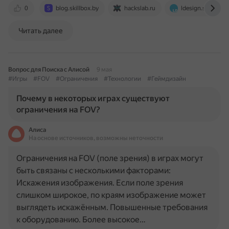
0
blog.skillbox.by
hackslab.ru
ldesign.space
Читать далее
Вопрос для Поиска с Алисой
9 мая
#Игры
#FOV
#Ограничения
#Технологии
#Геймдизайн
Почему в некоторых играх существуют
ограничения на FOV?
Алиса
На основе источников, возможны неточности
Ограничения на FOV (поле зрения) в играх могут
быть связаны с несколькими факторами:
Искажения изображения. Если поле зрения
слишком широкое, по краям изображение может
выглядеть искажённым. Повышенные требования
к оборудованию. Более высокое…