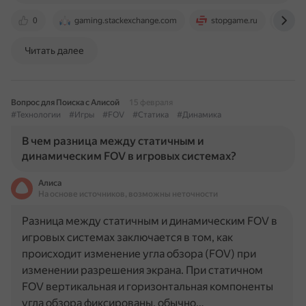
0
gaming.stackexchange.com
stopgame.ru
ste
Читать далее
Вопрос для Поиска с Алисой
15 февраля
#Технологии
#Игры
#FOV
#Статика
#Динамика
В чем разница между статичным и
динамическим FOV в игровых системах?
Алиса
На основе источников, возможны неточности
Разница между статичным и динамическим FOV в
игровых системах заключается в том, как
происходит изменение угла обзора (FOV) при
изменении разрешения экрана. При статичном
FOV вертикальная и горизонтальная компоненты
угла обзора фиксированы, обычно…