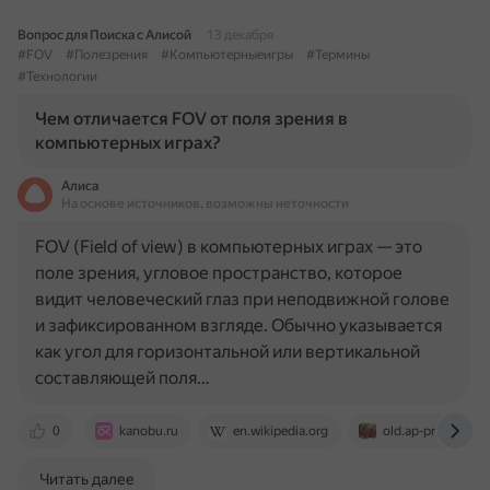
Вопрос для Поиска с Алисой
13 декабря
#FOV
#Полезрения
#Компьютерныеигры
#Термины
#Технологии
Чем отличается FOV от поля зрения в
компьютерных играх?
Алиса
На основе источников, возможны неточности
FOV (Field of view) в компьютерных играх — это
поле зрения, угловое пространство, которое
видит человеческий глаз при неподвижной голове
и зафиксированном взгляде. Обычно указывается
как угол для горизонтальной или вертикальной
составляющей поля…
0
kanobu.ru
en.wikipedia.org
old.ap-pro.ru
Читать далее