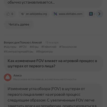
обычно устанавливается…
0
en.wikipedia.org
www.xbitlabs.com
rutab.net
Читать далее
Вопрос для Поиска с Алисой
19 января
#Шутеры
#FOV
#Игры
#Геймплей
#Технологии
#КомпьютерныеИгры
#Видеоигры
Как изменение FOV влияет на игровой процесс в
шутерах от первого лица?
Алиса
На основе источников, возможны неточности
Изменение угла обзора (FOV) в шутерах от
первого лица влияет на игровой процесс
следующим образом: С увеличенным FOV легче
заметить врага на периферии, ориентироваться в