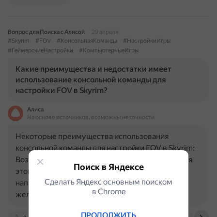
Вопрос для Поиска с Алисой
29 апреля
#Skyrim
#FOV
#КонсольнаяКоманда
#НастройкиИгры
#ГеймерскиеНастройки
#КомпьютерныеИгры
Какие преимущества и недостатки имеет
использование консольной команды для
настройки FOV в Skyrim?
Алиса
На основе источников, возможны неточности
Некоторые преимущества использования
консольной команды для настройки FOV в Skyrim:
Возможность быстро изменить угол обзора. Для
Поиск в Яндексе
этого нужно запустить игру, зайти в консоль,
Сделать Яндекс основным поиском
написать команду и число, которое обозначает
в Сhrome
желаемый угол (например…
ПРОДОЛЖИТЬ