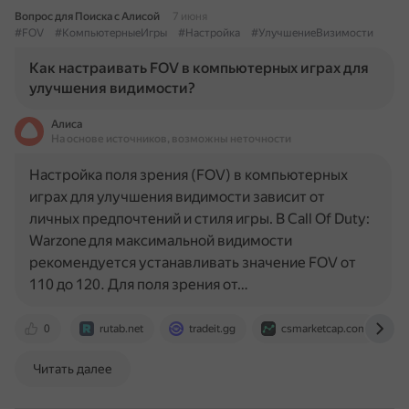
Вопрос для Поиска с Алисой
7 июня
#FOV
#КомпьютерныеИгры
#Настройка
#УлучшениеВизимости
Как настраивать FOV в компьютерных играх для
улучшения видимости?
Алиса
На основе источников, возможны неточности
Настройка поля зрения (FOV) в компьютерных
играх для улучшения видимости зависит от
личных предпочтений и стиля игры. В Call Of Duty:
Warzone для максимальной видимости
рекомендуется устанавливать значение FOV от
110 до 120. Для поля зрения от…
0
rutab.net
tradeit.gg
csmarketcap.com
Читать далее