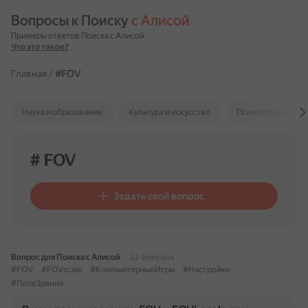
Вопросы к Поиску 
с Алисой
Примеры ответов Поиска с Алисой
Что это такое?
Главная
/
#FOV
Наука и образование
Культура и искусство
Психология и отн
# FOV
Задать свой вопрос
Вопрос для Поиска с Алисой
22 февраля
#FOV
#FOVscale
#КомпьютерныеИгры
#Настройки
#ПолеЗрения