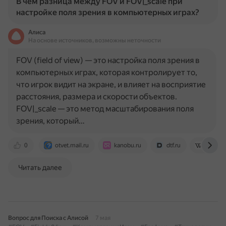
В чем разница между FOV и FOV|_scale при
настройке поля зрения в компьютерных играх?
Алиса
На основе источников, возможны неточности
FOV (field of view) — это настройка поля зрения в
компьютерных играх, которая контролирует то,
что игрок видит на экране, и влияет на восприятие
расстояния, размера и скорости объектов.
FOV|_scale — это метод масштабирования поля
зрения, который…
0
otvet.mail.ru
kanobu.ru
dtf.ru
en.wiki
Читать далее
Вопрос для Поиска с Алисой
7 мая