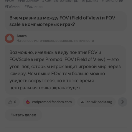
#FOV
#FieldofView
#КомпьютерныеИгры
#Графика
#Технологии
#Гейминг
#Различия
В чем разница между FOV (Field of View) и FOV
scale в компьютерных играх?
Алиса
На основе источников, возможны неточности
Возможно, имелись в виду понятия FOV и
FOVScale в игре Promod. FOV (Field of View) — это
угол, под которым игрок видит игровой мир через
камеру. Чем выше FOV, тем больше можно
увидеть вокруг себя, но в то же время
центральная точка экрана будет…
0
codpromod.fandom.com
en.wikipedia.org
ww
Читать далее