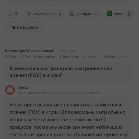
0
en.wikipedia.org
goodgame.ru
www.gridsage
Читать далее
Вопрос для Поиска с Алисой
19 января
#Игры
#FOV
#Настройки
#Принципы
#Гейминг
#Технологии
Какие основные принципы настройки поля
зрения (FOV) в играх?
Алиса
На основе источников, возможны неточности
Некоторые основные принципы настройки поля
зрения (FOV) в играх: Для консольных игр обычно
используется узкое поле зрения около 60
градусов, поскольку экран занимает небольшую
часть поля зрения зрителя. Для компьютерных игр