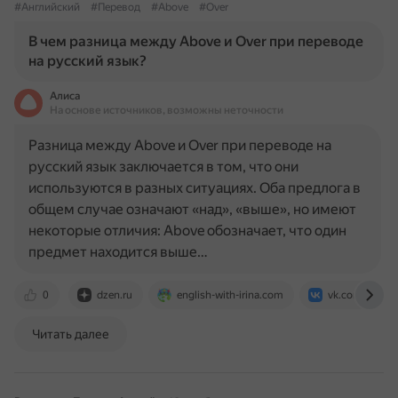
#Английский
#Перевод
#Above
#Over
В чем разница между Above и Over при переводе
на русский язык?
Алиса
На основе источников, возможны неточности
Разница между Above и Over при переводе на
русский язык заключается в том, что они
используются в разных ситуациях. Оба предлога в
общем случае означают «над», «выше», но имеют
некоторые отличия: Above обозначает, что один
предмет находится выше…
0
dzen.ru
english-with-irina.com
vk.com
Читать далее