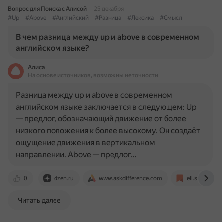
Вопрос для Поиска с Алисой
25 декабря
#Up
#Above
#Английский
#Разница
#Лексика
#Смысл
В чем разница между up и above в современном
английском языке?
Алиса
На основе источников, возможны неточности
Разница между up и above в современном
английском языке заключается в следующем: Up
— предлог, обозначающий движение от более
низкого положения к более высокому. Он создаёт
ощущение движения в вертикальном
направлении. Above — предлог…
0
dzen.ru
www.askdifference.com
ell.stackexc
Читать далее