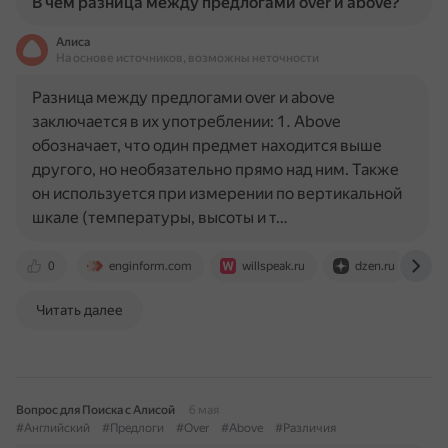
В чем разница между предлогами over и above?
Алиса
На основе источников, возможны неточности
Разница между предлогами over и above
заключается в их употреблении: 1. Above
обозначает, что один предмет находится выше
другого, но необязательно прямо над ним. Также
он используется при измерении по вертикальной
шкале (температуры, высоты и т…
0
enginform.com
willspeak.ru
dzen.ru
Читать далее
Вопрос для Поиска с Алисой
6 мая
#Английский
#Предлоги
#Over
#Above
#Различия