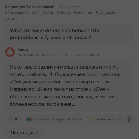
Вопрос для Поиска с Алисой
27 сентября
#Prepositions
#On
#Over
#Above
#Grammar
#Language
#Study
What are some differences between the
prepositions 'on', 'over' and 'above'?
Алиса
На основе источников, возможны неточности
Некоторые различия между предлогами «on»,
«over» и «above»: 1. Положение в пространстве:
«On» указывает на контакт с поверхностью.
Например: «Книга лежит на столе». «Over»
обозначает прямое нахождение над чем-то и
более высокое положение…
0
speakenglishbyyourself.com
www.really-learn-english
Читать далее