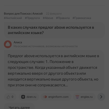
Вопрос для Поиска с Алисой
22 февраля
#Английский
#Предлоги
#Above
#Правила
#Грамматика
В каких случаях предлог above используется в
английском языке?
Алиса
На основе источников, возможны неточности
Предлог above используется в английском языке в
следующих случаях: 1. Положение в
пространстве. Когда указанный объект движется
вертикально вверх от другого объекта или
находится вертикально выше другого объекта, но
при этом они не соприкасаются…
0
dzen.ru
enginform.com
englex.ru
ww
Читать далее