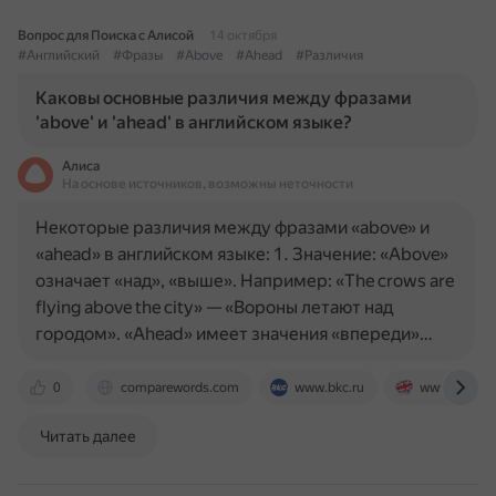
Вопрос для Поиска с Алисой
14 октября
#Английский
#Фразы
#Above
#Ahead
#Различия
Каковы основные различия между фразами
'above' и 'ahead' в английском языке?
Алиса
На основе источников, возможны неточности
Некоторые различия между фразами «above» и
«ahead» в английском языке: 1. Значение: «Above»
означает «над», «выше». Например: «The crows are
flying above the city» — «Вороны летают над
городом». «Ahead» имеет значения «впереди»…
0
comparewords.com
www.bkc.ru
www.e-skills
Читать далее