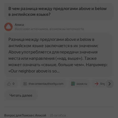
В чем разница между предлогами above и below
в английском языке?
Алиса
На основе источников, возможны неточности
Разница между предлогами above и below в
английском языке заключается в их значении:
Above употребляется для передачи значения
места или направления («над, выше»). Также
может означать «свыше, больше чем». Например:
«Our neighbor above is so…
0
thecontentauthority.com
oose.ru
linguistpro.
Читать далее
Вопрос для Поиска с Алисой
25 октября