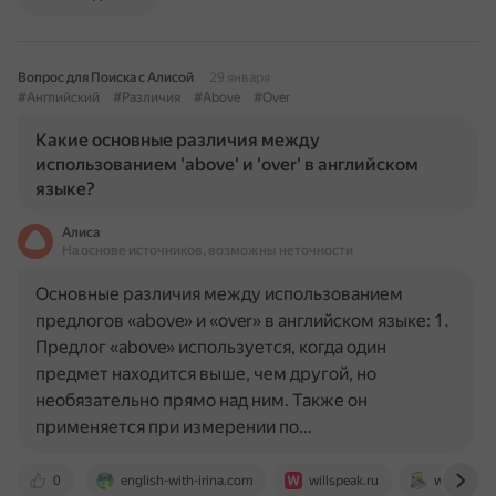
Вопрос для Поиска с Алисой
29 января
#Английский
#Различия
#Above
#Over
Какие основные различия между
использованием 'above' и 'over' в английском
языке?
Алиса
На основе источников, возможны неточности
Основные различия между использованием
предлогов «above» и «over» в английском языке: 1.
Предлог «above» используется, когда один
предмет находится выше, чем другой, но
необязательно прямо над ним. Также он
применяется при измерении по…
0
english-with-irina.com
willspeak.ru
www.corre