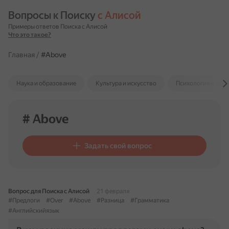
Вопросы к Поиску 
с Алисой
Примеры ответов Поиска с Алисой
Что это такое?
Главная
/
#Above
Наука и образование
Культура и искусство
Психология и отн
# Above
Задать свой вопрос
Вопрос для Поиска с Алисой
21 февраля
#Предлоги
#Over
#Above
#Разница
#Грамматика
#Английскийязык