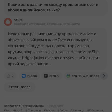
Какие есть различия между предлогами over и
above в английском языке?
Алиса
На основе источников, возможны неточности
Некоторые различия между предлогами over и
above в английском языке: Over используется,
когда один предмет расположен прямо над
другим, покрывает, касается его. Например: She
wears a bright jacket over her dresses — «Она носит
яркий пиджак поверх…
0
vk.com
dzen.ru
english-with-irina.com
Читать далее
Вопрос для Поиска с Алисой
19 февраля
#Английский
#Предлоги
#Above
#Below
#Разница
#Обучение