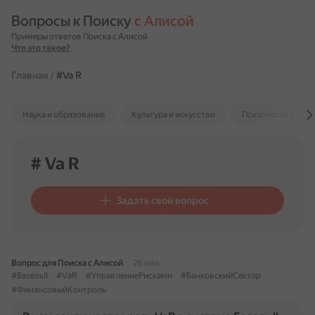
Вопросы к Поиску 
с Алисой
Примеры ответов Поиска с Алисой
Что это такое?
Главная
/
#Va R
Наука и образование
Культура и искусство
Психология и отн
# Va R
Задать свой вопрос
Вопрос для Поиска с Алисой
26 мая
#БазельII
#VaR
#УправлениеРисками
#БанковскийСектор
#ФинансовыйКонтроль