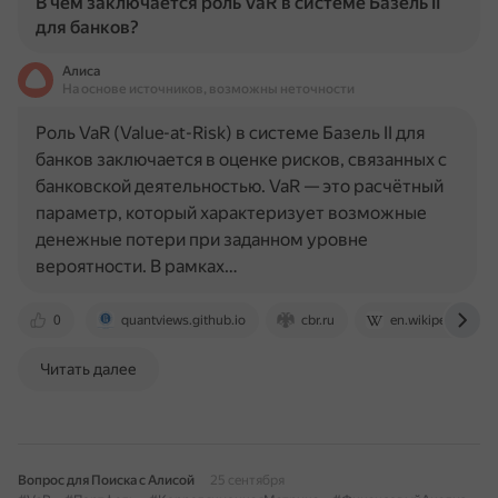
В чем заключается роль VaR в системе Базель II
для банков?
Алиса
На основе источников, возможны неточности
Роль VaR (Value-at-Risk) в системе Базель II для
банков заключается в оценке рисков, связанных с
банковской деятельностью. VaR — это расчётный
параметр, который характеризует возможные
денежные потери при заданном уровне
вероятности. В рамках…
0
quantviews.github.io
cbr.ru
en.wikipedia.org
Читать далее
Вопрос для Поиска с Алисой
25 сентября