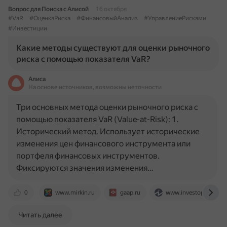
Вопрос для Поиска с Алисой
16 октября
#VaR
#ОценкаРиска
#ФинансовыйАнализ
#УправлениеРисками
#Инвестиции
Какие методы существуют для оценки рыночного
риска с помощью показателя VaR?
Алиса
На основе источников, возможны неточности
Три основных метода оценки рыночного риска с
помощью показателя VaR (Value-at-Risk): 1.
Исторический метод. Использует исторические
изменения цен финансового инструмента или
портфеля финансовых инструментов.
Фиксируются значения изменения…
0
www.mirkin.ru
gaap.ru
www.investopedia.co
Читать далее