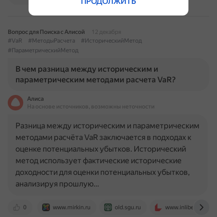
ПРОДОЛЖИТЬ
Вопрос для Поиска с Алисой
12 декабря
#VaR
#МетодыРасчета
#ИсторическийМетод
#ПараметрическийМетод
В чем разница между историческим и
параметрическим методами расчета VaR?
Алиса
На основе источников, возможны неточности
Разница между историческим и параметрическим
методами расчёта VaR заключается в подходах к
оценке потенциальных убытков. Исторический
метод использует фактические исторические
доходности для оценки потенциальных убытков,
анализируя прошлую…
0
www.mirkin.ru
old.sgu.ru
www.inliber.com