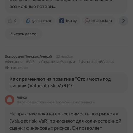
возможные потери…
0
gantbpm.ru
bsu.by
bk-arkadia.ru
bcs
Читать далее
Вопрос для Поиска с Алисой
22 ноября
#Финансы
#VaR
#УправлениеРисками
#ФинансовыйАнализ
#Инвестиции
Как применяют на практике ”Стоимость под
риском (Value at risk, VaR)”?
Алиса
На основе источников, возможны неточности
На практике показатель «стоимость под риском»
(Value at risk, VaR) применяют для количественной
оценки финансовых рисков. Он позволяет