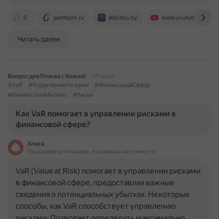
0
gantbpm.ru
elib.bsu.by
www.youtube.com
Читать далее
Вопрос для Поиска с Алисой
21 июля
#VaR
#УправлениеРисками
#ФинансоваяСфера
#ФинансовыйАнализ
#Риски
Как VaR помогает в управлении рисками в
финансовой сфере?
Алиса
На основе источников, возможны неточности
VaR (Value at Risk) помогает в управлении рисками
в финансовой сфере, предоставляя важные
сведения о потенциальных убытках. Некоторые
способы, как VaR способствует управлению
рисками: Позволяет определить максимально