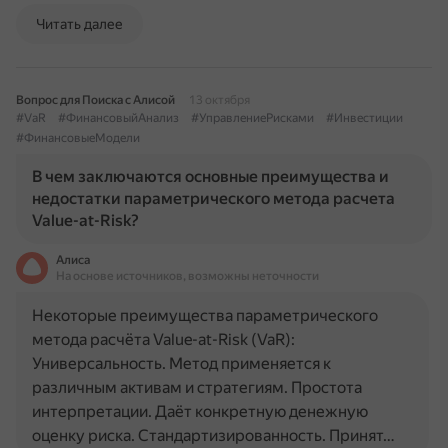
Читать далее
Вопрос для Поиска с Алисой
13 октября
#VaR
#ФинансовыйАнализ
#УправлениеРисками
#Инвестиции
#ФинансовыеМодели
В чем заключаются основные преимущества и
недостатки параметрического метода расчета
Value-at-Risk?
Алиса
На основе источников, возможны неточности
Некоторые преимущества параметрического
метода расчёта Value-at-Risk (VaR):
Универсальность. Метод применяется к
различным активам и стратегиям. Простота
интерпретации. Даёт конкретную денежную
оценку риска. Стандартизированность. Принят…