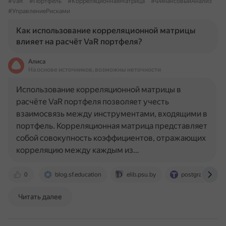
#VaR
#Портфель
#КорреляционнаяМатрица
#ФинансовыйАнализ
#УправлениеРисками
Как использование корреляционной матрицы
влияет на расчёт VaR портфеля?
Алиса
На основе источников, возможны неточности
Использование корреляционной матрицы в
расчёте VaR портфеля позволяет учесть
взаимосвязь между инструментами, входящими в
портфель. Корреляционная матрица представляет
собой совокупность коэффициентов, отражающих
корреляцию между каждым из…
0
blog.sf.education
elib.psu.by
postgraduate.tus
Читать далее