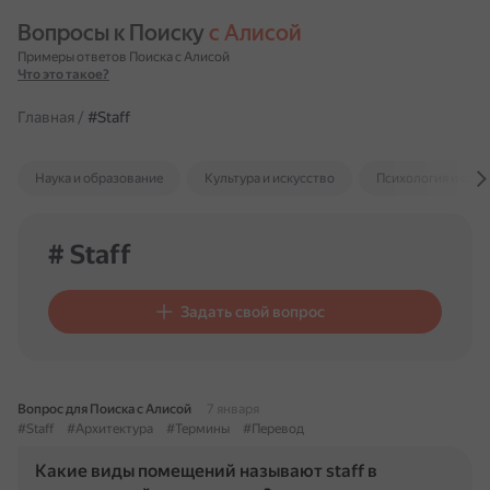
Вопросы к Поиску 
с Алисой
Примеры ответов Поиска с Алисой
Что это такое?
Главная
/
#Staff
Наука и образование
Культура и искусство
Психология и отн
# Staff
Задать свой вопрос
Вопрос для Поиска с Алисой
7 января
#Staff
#Архитектура
#Термины
#Перевод
Какие виды помещений называют staff в