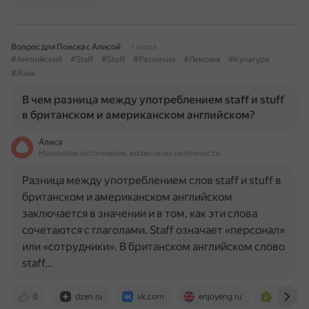
Вопрос для Поиска с Алисой
1 июля
#Английский
#Staff
#Stuff
#Различия
#Лексика
#Культура
#Язык
В чем разница между употреблением staff и stuff
в британском и американском английском?
Алиса
На основе источников, возможны неточности
Разница между употреблением слов staff и stuff в
британском и американском английском
заключается в значении и в том, как эти слова
сочетаются с глаголами. Staff означает «персонал»
или «сотрудники». В британском английском слово
staff…
0
dzen.ru
vk.com
enjoyeng.ru
puzzle-e