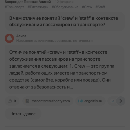
Вопрос для Поиска с Алисой
12 февраля
#Транспорт
#Пассажиры
#Обслуживание
#Crew
#Staff
В чем отличие понятий 'crew' и 'staff' в контексте
обслуживания пассажиров на транспорте?
Алиса
На основе источников, возможны неточности
Отличие понятий «crew» и «staff» в контексте
обслуживания пассажиров на транспорте
заключается в следующем: 1. Crew — это группа
людей, работающих вместе на транспортном
средстве (самолёте, корабле или поезде). Они
отвечают за безопасность и…
0
thecontentauthority.com
engdiffer.ru
astoria
Читать далее