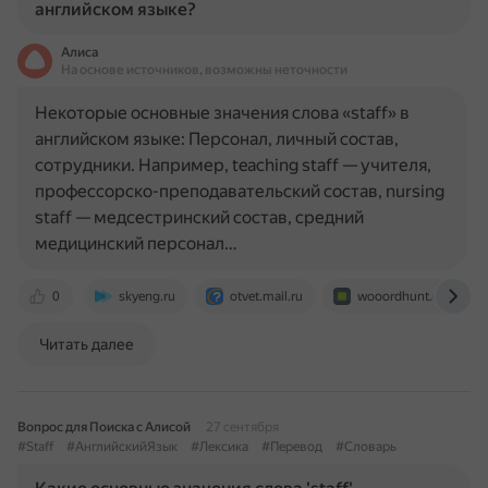
английском языке?
Алиса
На основе источников, возможны неточности
Некоторые основные значения слова «staff» в
английском языке: Персонал, личный состав,
сотрудники. Например, teaching staff — учителя,
профессорско-преподавательский состав, nursing
staff — медсестринский состав, средний
медицинский персонал…
0
skyeng.ru
otvet.mail.ru
wooordhunt.ru
Читать далее
Вопрос для Поиска с Алисой
27 сентября
#Staff
#АнглийскийЯзык
#Лексика
#Перевод
#Словарь