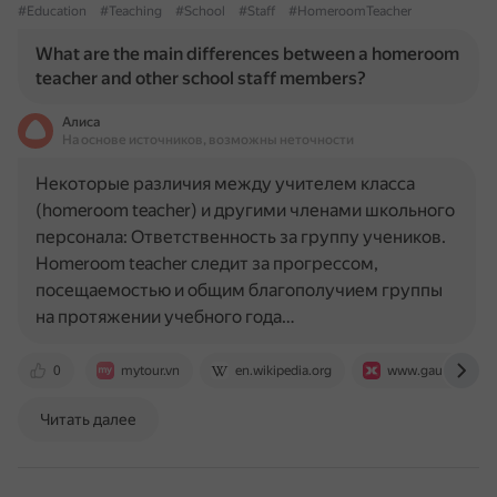
#Education
#Teaching
#School
#Staff
#HomeroomTeacher
What are the main differences between a homeroom
teacher and other school staff members?
Алиса
На основе источников, возможны неточности
Некоторые различия между учителем класса
(homeroom teacher) и другими членами школьного
персонала: Ответственность за группу учеников.
Homeroom teacher следит за прогрессом,
посещаемостью и общим благополучием группы
на протяжении учебного года…
0
mytour.vn
en.wikipedia.org
www.gauthmath.
Читать далее