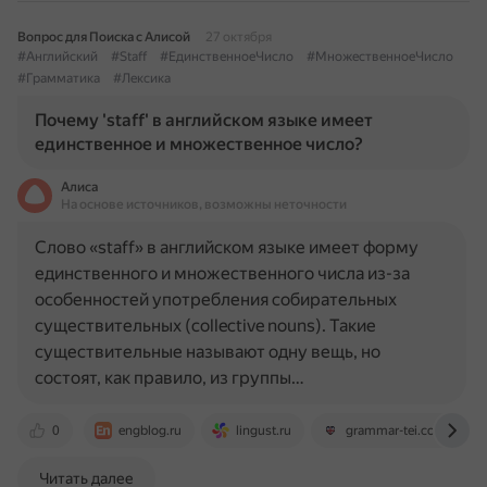
Вопрос для Поиска с Алисой
27 октября
#Английский
#Staff
#ЕдинственноеЧисло
#МножественноеЧисло
#Грамматика
#Лексика
Почему 'staff' в английском языке имеет
единственное и множественное число?
Алиса
На основе источников, возможны неточности
Слово «staff» в английском языке имеет форму
единственного и множественного числа из-за
особенностей употребления собирательных
существительных (collective nouns). Такие
существительные называют одну вещь, но
состоят, как правило, из группы…
0
engblog.ru
lingust.ru
grammar-tei.com
Читать далее