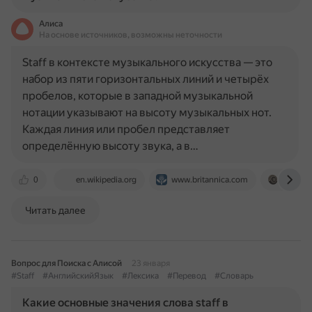
Алиса
На основе источников, возможны неточности
Staff в контексте музыкального искусства — это
набор из пяти горизонтальных линий и четырёх
пробелов, которые в западной музыкальной
нотации указывают на высоту музыкальных нот.
Каждая линия или пробел представляет
определённую высоту звука, а в…
0
en.wikipedia.org
www.britannica.com
phamox
Читать далее
Вопрос для Поиска с Алисой
23 января
#Staff
#АнглийскийЯзык
#Лексика
#Перевод
#Словарь
Какие основные значения слова staff в