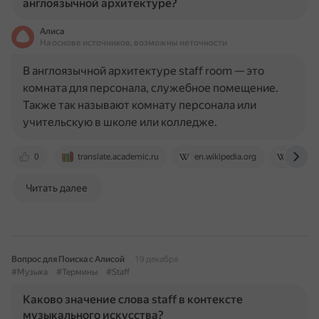
англоязычной архитектуре?
Алиса
На основе источников, возможны неточности
В англоязычной архитектуре staff room — это
комната для персонала, служебное помещение.
Также так называют комнату персонала или
учительскую в школе или колледже.
0
translate.academic.ru
en.wikipedia.org
en.wik
Читать далее
Вопрос для Поиска с Алисой
19 декабря
#Музыка
#Термины
#Staff
Каково значение слова staff в контексте
музыкального искусства?