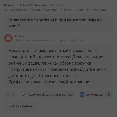
Вопрос для Поиска с Алисой
20 октября
#HouseholdHelp
#Work
#Benefits
#Hiring
#Staff
#Outsourcing
What are the benefits of hiring household help for
work?
Алиса
На основе источников, возможны неточности
Некоторые преимущества найма домашнего
помощника: Экономия времени. Делегирование
рутинных задач, таких как уборка, покупка
продуктов и стирка, позволяет освободить время
для других дел. Снижение стресса.
Профессиональный домашний помощник…
0
www.absolutesolutions.com.sg
www.knows.com
Читать далее