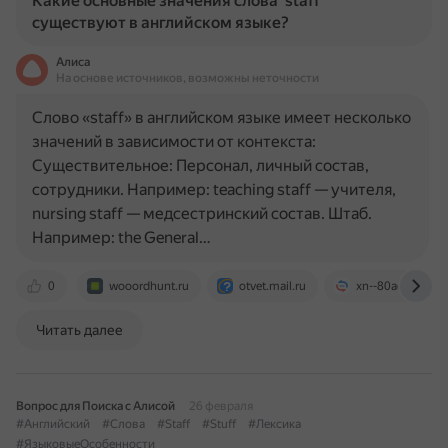
Какие основные значения слова 'staff'
существуют в английском языке?
Алиса
На основе источников, возможны неточности
Слово «staff» в английском языке имеет несколько
значений в зависимости от контекста:
Существительное: Персонал, личный состав,
сотрудники. Например: teaching staff — учителя,
nursing staff — медсестринский состав. Штаб.
Например: the General…
0
wooordhunt.ru
otvet.mail.ru
xn--80ad0ammb6f
Читать далее
Вопрос для Поиска с Алисой
26 февраля
#Английский
#Слова
#Staff
#Stuff
#Лексика
#ЯзыковыеОсобенности