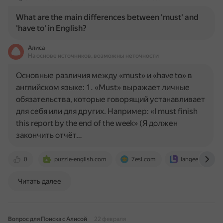
What are the main differences between 'must' and
'have to' in English?
Алиса
На основе источников, возможны неточности
Основные различия между «must» и «have to» в
английском языке: 1. «Must» выражает личные
обязательства, которые говорящий устанавливает
для себя или для других. Например: «I must finish
this report by the end of the week» (Я должен
закончить отчёт…
0
puzzle-english.com
7esl.com
langeek.co
Читать далее
Вопрос для Поиска с Алисой
22 февраля