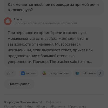
Как меняется must при переводе из прямой речи
в косвенную?
Алиса
На основе источников, возможны неточности
При переводе из прямой речи в косвенную
модальный глагол must (должен) меняется в
зависимости от значения: Must остаётся
неизменным, если выражает совет, приказ или
предположение с большой степенью
уверенности. Пример: The teacher said to him…
0
vk.com
ru.stegmax.com
multiurok.ru
Читать далее
Вопрос для Поиска с Алисой
15 февраля
#Английский
#Must
#Should
#Различия
#Грамматика