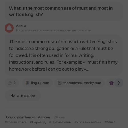
What is the most common use of must and most in
written English?
Алиса
На основе источников, возможны неточности
The most common use of «must» in written English is
to indicate a strong obligation or a rule that must be
followed. It is often used in formal writing,
instructions, and rules. For example: «I must finish my
homework before I can go out to play»…
0
linguix.com
thecontentauthority.com
arnelse
Читать далее
Вопрос для Поиска с Алисой
20 мая
#Грамматика
#Перевод
#ПрямаяРечь
#КосвеннаяРечь
#Must