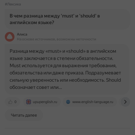
#Лексика
В чем разница между 'must' и 'should' в
английском языке?
Алиса
На основе источников, возможны неточности
Разница между «must» и «should» в английском
языке заключается в степени обязательности.
Must используется для выражения требования,
обязательства или даже приказа. Подразумевает
сильную уверенность или необходимость. Should
обозначает совет или…
0
upupenglish.ru
www.english-language.ru
sky
Читать далее