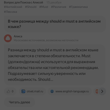
Вопрос для Поиска с Алисой
15 декабря
#Английский
#Should
#Must
#Различия
#Грамматика
#Лексика
В чем разница между should и must в английском
языке?
Алиса
На основе источников, возможны неточности
Разница между should и must в английском языке
заключается в степени обязательности. Must
(должен/должна) используется для выражения
обязательства или настоятельной рекомендации.
Подразумевает сильную уверенность или
необходимость. Should…
0
otvet.mail.ru
www.english-language.ru
engblo
Читать далее