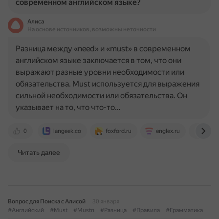
современном английском языке?
Алиса
На основе источников, возможны неточности
Разница между «need» и «must» в современном
английском языке заключается в том, что они
выражают разные уровни необходимости или
обязательства. Must используется для выражения
сильной необходимости или обязательства. Он
указывает на то, что что-то…
0
langeek.co
foxford.ru
englex.ru
www.w
Читать далее
Вопрос для Поиска с Алисой
30 января
#Английский
#Must
#Mustn
#Разница
#Правила
#Грамматика