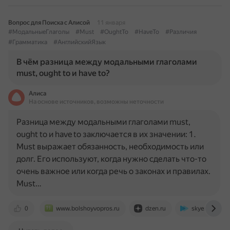
Вопрос для Поиска с Алисой
11 января
#МодальныеГлаголы
#Must
#OughtTo
#HaveTo
#Различия
#Грамматика
#АнглийскийЯзык
В чём разница между модальными глаголами
must, ought to и have to?
Алиса
На основе источников, возможны неточности
Разница между модальными глаголами must,
ought to и have to заключается в их значении: 1.
Must выражает обязанность, необходимость или
долг. Его используют, когда нужно сделать что-то
очень важное или когда речь о законах и правилах.
Must…
0
www.bolshoyvopros.ru
dzen.ru
skyeng.ru