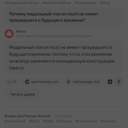
#МодальныеГлаголы
#АнглийскийЯзык
#Грамматика
#Must
Почему модальный глагол must не имеет
прошедшего и будущего времени?
Алиса
На основе источников, возможны неточности
Модальный глагол must не имеет прошедшего и
будущего времени, потому что в этих временах
он всегда заменяется на модальную конструкцию
have to.
0
grammarway.com
reallanguage.club
dzen.ru
Читать далее
Вопрос для Поиска с Алисой
15 декабря
#Английский
#Must
#Need
#Разница
#Грамматика
#Лексика