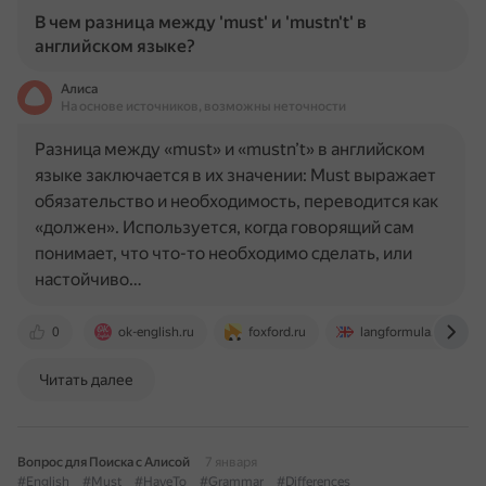
В чем разница между 'must' и 'mustn't' в
английском языке?
Алиса
На основе источников, возможны неточности
Разница между «must» и «mustn’t» в английском
языке заключается в их значении: Must выражает
обязательство и необходимость, переводится как
«должен». Используется, когда говорящий сам
понимает, что что-то необходимо сделать, или
настойчиво…
0
ok-english.ru
foxford.ru
langformula.ru
Читать далее
Вопрос для Поиска с Алисой
7 января
#English
#Must
#HaveTo
#Grammar
#Differences