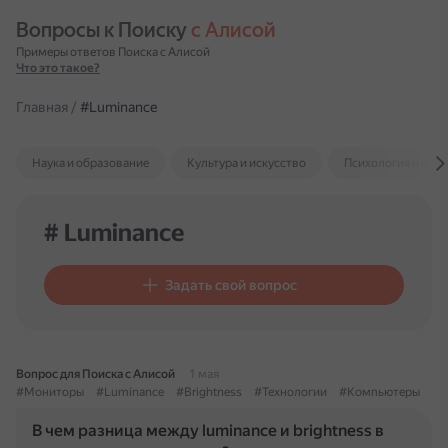
Вопросы к Поиску 
с Алисой
Примеры ответов Поиска с Алисой
Что это такое?
Главная
/
#Luminance
Наука и образование
Культура и искусство
Психология и отн
# Luminance
Задать свой вопрос
Вопрос для Поиска с Алисой
1 мая
#Мониторы
#Luminance
#Brightness
#Технологии
#Компьютеры
В чем разница между luminance и brightness в