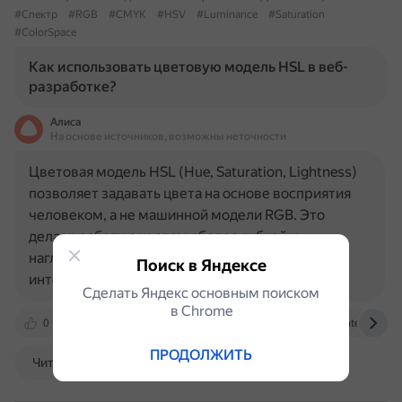
#Спектр
#RGB
#CMYK
#HSV
#Luminance
#Saturation
#ColorSpace
Как использовать цветовую модель HSL в веб-
разработке?
Алиса
На основе источников, возможны неточности
Цветовая модель HSL (Hue, Saturation, Lightness)
позволяет задавать цвета на основе восприятия
человеком, а не машинной модели RGB. Это
делает работу с цветами более гибкой и
наглядной, особенно при создании адаптивных
Поиск в Яндексе
интерфейсов, тёмных тем или…
Сделать Яндекс основным поиском
в Сhrome
0
nelkodev.com
htmlacademy.ru
fruntend.com
ПРОДОЛЖИТЬ
Читать далее