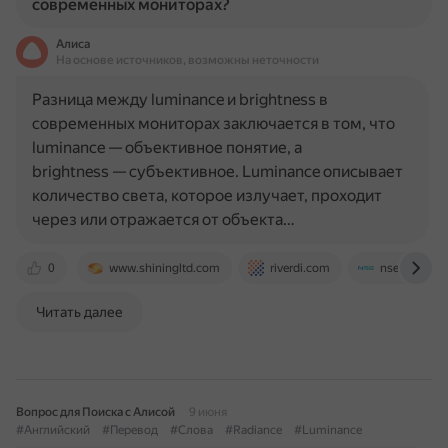
современных мониторах?
Алиса
На основе источников, возможны неточности
Разница между luminance и brightness в
современных мониторах заключается в том, что
luminance — объективное понятие, а
brightness — субъективное. Luminance описывает
количество света, которое излучает, проходит
через или отражается от объекта…
0
www.shiningltd.com
riverdi.com
nseledcloud
Читать далее
Вопрос для Поиска с Алисой
9 июня
#Английский
#Перевод
#Слова
#Radiance
#Luminance