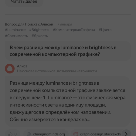
Читать далее
Вопрос для Поиска с Алисой
7 января
#Luminance
#Brightness
#КомпьютернаяГрафика
#Цвета
#Светимость
#Яркость
В чем разница между luminance и brightness в
современной компьютерной графике?
Алиса
На основе источников, возможны неточности
Разница между luminance и brightness в
современной компьютерной графике заключается
в следующем: 1. Luminance — это физическая мера
интенсивности света на единицу площади,
движущегося в определённом направлении.
Обычно измеряется в канделах на…
0
changingminds.org
graphicdesign.stackexchange.co