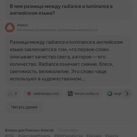
В чем разница между radiance и luminance в
английском языке?
Алиса
На основе источников, возможны неточности
Разница между radiance и luminance в английском
языке заключается в том, что первое слово
описывает качество света, а второе — его
количество. Radiance означает сияние, блеск,
светимость, великолепие. Это слово чаще
используют в художественном…
0
redkiwiapp.com
forum.rudtp.ru
englishlib.org
Читать далее
Вопрос для Поиска с Алисой
23 сентября
#HSL
#ЦветоваяМодель
#ВебРазработка
#Дизайн
#Цвета