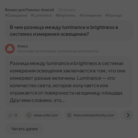
Вопрос для Поиска с Алисой
29 января
#Освещение
#Luminance
#Brightness
#Измерение
#Разница
В чем разница между luminance и brightness в
системах измерения освещения?
Алиса
На основе источников, возможны неточности
Разница между luminance и brightness в системах
измерения освещения заключается в том, что они
измеряют разные величины. Luminance — это
количество света, которое излучается или
отражается от поверхности на единицу площади.
Другими словами, это…
0
www.xrite.com
thecontentauthority.com
www.
Читать далее