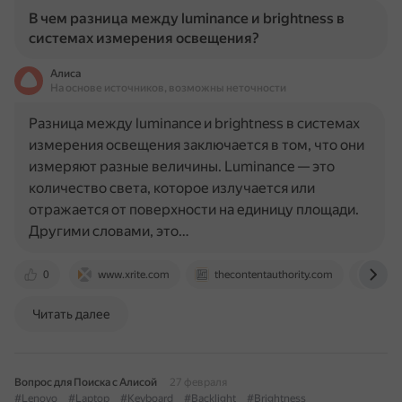
В чем разница между luminance и brightness в
системах измерения освещения?
Алиса
На основе источников, возможны неточности
Разница между luminance и brightness в системах
измерения освещения заключается в том, что они
измеряют разные величины. Luminance — это
количество света, которое излучается или
отражается от поверхности на единицу площади.
Другими словами, это…
0
www.xrite.com
thecontentauthority.com
www.
Читать далее
Вопрос для Поиска с Алисой
27 февраля
#Lenovo
#Laptop
#Keyboard
#Backlight
#Brightness