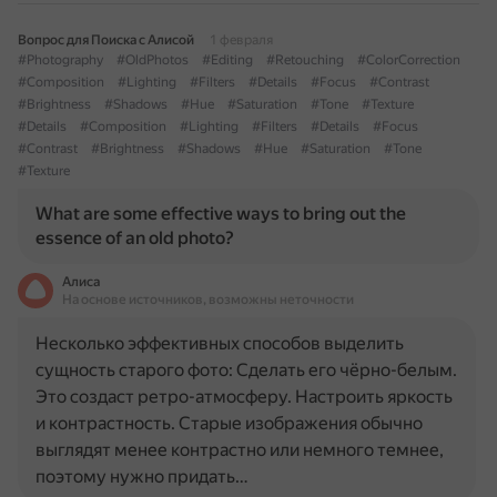
Вопрос для Поиска с Алисой
1 февраля
#Photography
#OldPhotos
#Editing
#Retouching
#ColorCorrection
#Composition
#Lighting
#Filters
#Details
#Focus
#Contrast
#Brightness
#Shadows
#Hue
#Saturation
#Tone
#Texture
#Details
#Composition
#Lighting
#Filters
#Details
#Focus
#Contrast
#Brightness
#Shadows
#Hue
#Saturation
#Tone
#Texture
What are some effective ways to bring out the
essence of an old photo?
Алиса
На основе источников, возможны неточности
Несколько эффективных способов выделить
сущность старого фото: Сделать его чёрно-белым.
Это создаст ретро-атмосферу. Настроить яркость
и контрастность. Старые изображения обычно
выглядят менее контрастно или немного темнее,
поэтому нужно придать…