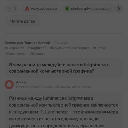
0
www.adobe.com
photography.tutsplus.com
v
Читать далее
Вопрос для Поиска с Алисой
7 января
#Luminance
#Brightness
#КомпьютернаяГрафика
#Цвета
#Светимость
#Яркость
В чем разница между luminance и brightness в
современной компьютерной графике?
Алиса
На основе источников, возможны неточности
Разница между luminance и brightness в
современной компьютерной графике заключается
в следующем: 1. Luminance — это физическая мера
интенсивности света на единицу площади,
движущегося в определённом направлении.