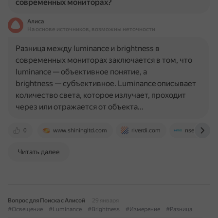
современных мониторах?
Алиса
На основе источников, возможны неточности
Разница между luminance и brightness в
современных мониторах заключается в том, что
luminance — объективное понятие, а
brightness — субъективное. Luminance описывает
количество света, которое излучает, проходит
через или отражается от объекта…
0
www.shiningltd.com
riverdi.com
nseledcloud
Читать далее
Вопрос для Поиска с Алисой
29 января
#Освещение
#Luminance
#Brightness
#Измерение
#Разница