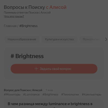
Вопросы к Поиску 
с Алисой
Примеры ответов Поиска с Алисой
Что это такое?
Главная
/
#Brightness
Наука и образование
Культура и искусство
Психология и отн
# Brightness
Задать свой вопрос
Вопрос для Поиска с Алисой
1 мая
#Мониторы
#Luminance
#Brightness
#Технологии
#Компьютеры
В чем разница между luminance и brightness в