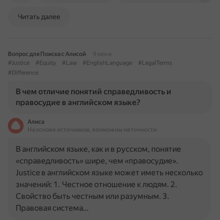
Читать далее
Вопрос для Поиска с Алисой
9 июня
#Justice
#Equity
#Law
#EnglishLanguage
#LegalTerms
#Difference
В чем отличие понятий справедливость и
правосудие в английском языке?
Алиса
На основе источников, возможны неточности
В английском языке, как и в русском, понятие
«справедливость» шире, чем «правосудие».
Justice в английском языке может иметь несколько
значений: 1. Честное отношение к людям. 2.
Свойство быть честным или разумным. 3.
Правовая система…