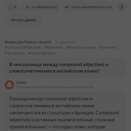
0
ru.wikipedia.org
forum.wordreference.com
ex
Читать далее
Вопрос для Поиска с Алисой
22 февраля
#CompoundAdjectives
#Adjectives
#EnglishLanguage
#Grammar
#Vocabulary
#LearningEnglish
В чем разница между compound adjectives и
словосочетаниями в английском языке?
Алиса
На основе источников, возможны неточности
Разница между compound adjectives и
словосочетаниями в английском языке
заключается в их структуре и функции. Compound
adjectives (составные прилагательные, сложные
прилагательные) — это одно слово, которое