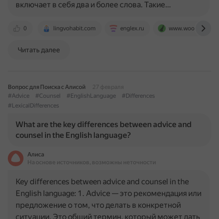
включает в себя два и более слова. Такие…
0
lingvohabit.com
englex.ru
www.woodwardeng
Читать далее
Вопрос для Поиска с Алисой
27 февраля
#Advice
#Counsel
#EnglishLanguage
#Differences
#LexicalDifferences
What are the key differences between advice and
counsel in the English language?
Алиса
На основе источников, возможны неточности
Key differences between advice and counsel in the
English language: 1. Advice — это рекомендация или
предложение о том, что делать в конкретной
ситуации. Это общий термин, который может дать