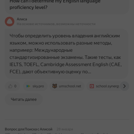
How can I determine my English language
proficiency level?
Алиса
На основе источников, возможны неточности
Чтобы определить уровень владения английским
языком, можно использовать разные методы,
например: Международные
стандартизированные экзамены. Такие тесты, как
IELTS, TOEFL, Cambridge Assessment English (CAE,
FCE), дают объективную оценку по…
0
sky.pro
umschool.net
school.synergy.ru
Читать далее
Вопрос для Поиска с Алисой
28 января