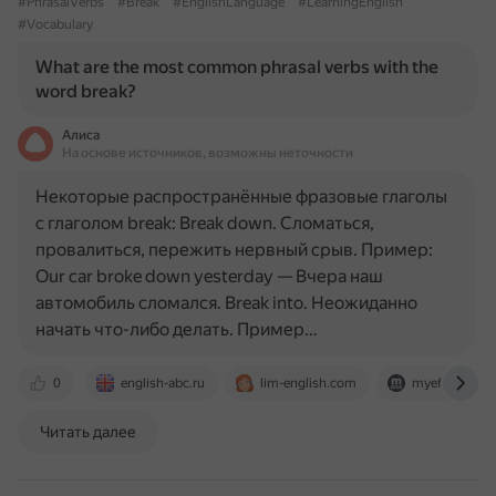
#PhrasalVerbs
#Break
#EnglishLanguage
#LearningEnglish
#Vocabulary
What are the most common phrasal verbs with the
word break?
Алиса
На основе источников, возможны неточности
Некоторые распространённые фразовые глаголы
с глаголом break: Break down. Сломаться,
провалиться, пережить нервный срыв. Пример:
Our car broke down yesterday — Вчера наш
автомобиль сломался. Break into. Неожиданно
начать что-либо делать. Пример…
0
english-abc.ru
lim-english.com
myefe.ru
Читать далее