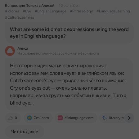
Вопрос для Поиска с Алисой
12 сентября
#Idioms
#Eye
#EnglishLanguage
#Phraseology
#LanguageLearning
#CultureLearning
What are some idiomatic expressions using the word
eye in English language?
Алиса
На основе источников, возможны неточности
Некоторые идиоматические выражения с
использованием слова «eye» в английском языке:
Catch someone’s eye — привлечь чьё-то внимание.
Cry one’s eyes out — очень сильно плакать,
например, из-за грустных событий в жизни. Turn a
blind eye…
0
7esl.com
ellalanguage.com
literary-techniqu
Читать далее