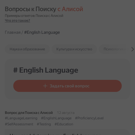
Вопросы к Поиску 
с Алисой
Примеры ответов Поиска с Алисой
Что это такое?
Главная
/
#English Language
Наука и образование
Культура и искусство
Психология и отн
# English Language
Задать свой вопрос
Вопрос для Поиска с Алисой
12 августа
#LanguageLearning
#EnglishLanguage
#ProficiencyLevel
#SelfAssessment
#Testing
#Education