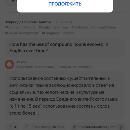
Читать далее
ПРОДОЛЖИТЬ
Вопрос для Поиска с Алисой
31 октября
#CompoundNouns
#EnglishLanguage
#HistoricalLanguageChange
#LexicalDevelopment
#LanguageEvolution
How has the use of compound nouns evolved in
English over time?
Алиса
На основе источников, возможны неточности
Использование составных существительных в
английском языке эволюционировало в ответ на
социальные, технологические и культурные
изменения. В период Среднего английского языка
(с 11 по 15 век) использование составных слов
стало более…
0
5minuteenglish.com
thecontentauthority.com