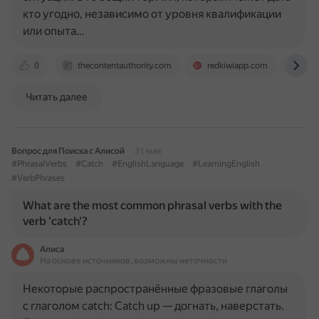
кто угодно, независимо от уровня квалификации
или опыта…
0
thecontentauthority.com
redkiwiapp.com
www
Читать далее
Вопрос для Поиска с Алисой
31 мая
#PhrasalVerbs
#Catch
#EnglishLanguage
#LearningEnglish
#VerbPhrases
What are the most common phrasal verbs with the
verb 'catch'?
Алиса
На основе источников, возможны неточности
Некоторые распространённые фразовые глаголы
с глаголом catch: Catch up — догнать, наверстать.