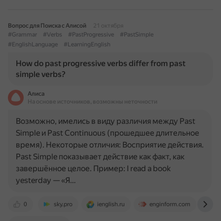
Вопрос для Поиска с Алисой
21 октября
#Grammar
#Verbs
#PastProgressive
#PastSimple
#EnglishLanguage
#LearningEnglish
How do past progressive verbs differ from past
simple verbs?
Алиса
На основе источников, возможны неточности
Возможно, имелись в виду различия между Past
Simple и Past Continuous (прошедшее длительное
время). Некоторые отличия: Восприятие действия.
Past Simple показывает действие как факт, как
завершённое целое. Пример: I read a book
yesterday — «Я…
0
sky.pro
ienglish.ru
enginform.com
dz