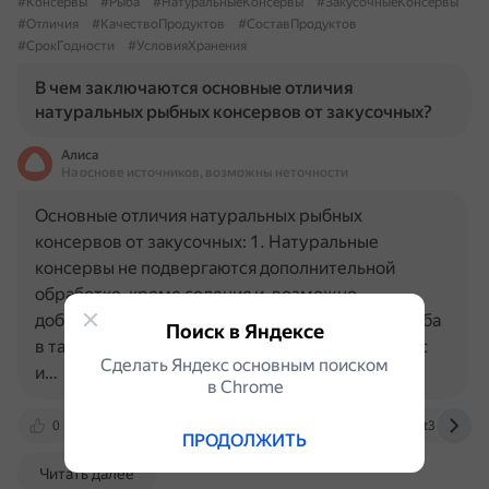
#Консервы
#Рыба
#НатуральныеКонсервы
#ЗакусочныеКонсервы
#Отличия
#КачествоПродуктов
#СоставПродуктов
#СрокГодности
#УсловияХранения
В чем заключаются основные отличия
натуральных рыбных консервов от закусочных?
Алиса
На основе источников, возможны неточности
Основные отличия натуральных рыбных
консервов от закусочных: 1. Натуральные
консервы не подвергаются дополнительной
обработке, кроме соления и, возможно,
добавления небольшого количества специй. Рыба
Поиск в Яндексе
в таких консервах сохраняет естественный вкус
Сделать Яндекс основным поиском
и…
в Сhrome
0
infourok.ru
besteq.ru
www.proviant33.ru
ПРОДОЛЖИТЬ
Читать далее