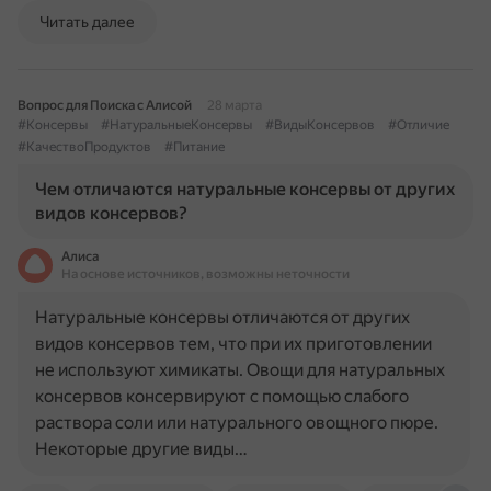
Читать далее
Вопрос для Поиска с Алисой
28 марта
#Консервы
#НатуральныеКонсервы
#ВидыКонсервов
#Отличие
#КачествоПродуктов
#Питание
Чем отличаются натуральные консервы от других
видов консервов?
Алиса
На основе источников, возможны неточности
Натуральные консервы отличаются от других
видов консервов тем, что при их приготовлении
не используют химикаты. Овощи для натуральных
консервов консервируют с помощью слабого
раствора соли или натурального овощного пюре.
Некоторые другие виды…