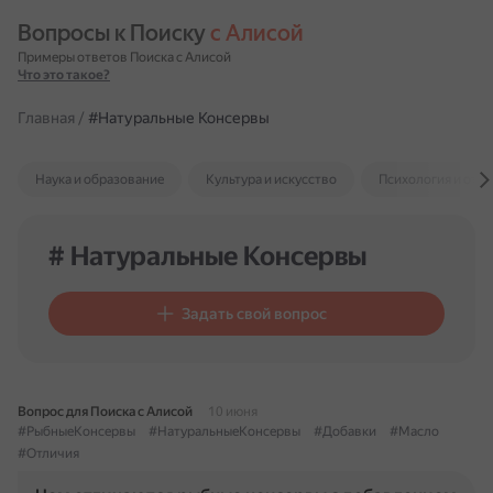
Вопросы к Поиску 
с Алисой
Примеры ответов Поиска с Алисой
Что это такое?
Главная
/
#Натуральные Консервы
Наука и образование
Культура и искусство
Психология и отн
# Натуральные Консервы
Задать свой вопрос
Вопрос для Поиска с Алисой
10 июня
#РыбныеКонсервы
#НатуральныеКонсервы
#Добавки
#Масло
#Отличия