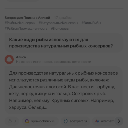
Вопрос для Поиска с Алисой
17 декабря
#РыбныеКонсервы
#НатуральныеКонсервы
#ВидыРыбы
#РыбнаяПромышленность
#Консервы
Какие виды рыбы используются для
производства натуральных рыбных консервов?
Алиса
На основе источников, возможны неточности
Для производства натуральных рыбных консервов
используются различные виды рыбы, включая:
Дальневосточных лососей. В частности, горбушу,
кету, нерку, кижуча и гольца. Осетровых рыб.
Например, нельму. Крупных сиговых. Например,
хариуса. Сельди…
0
spravochnick.ru
sdexpert.ru
alternativa-sar.ru