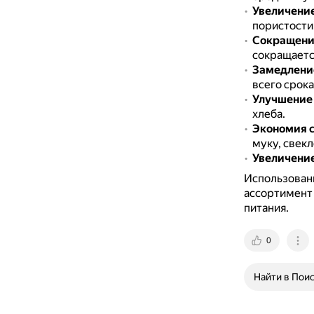
Увеличение
пористости
Сокращени
сокращаетс
Замедление
всего срока
Улучшение 
хлеба.
Экономия 
муку, свекл
Увеличение
Использован
ассортимент 
питания.
0
Найти в Пои