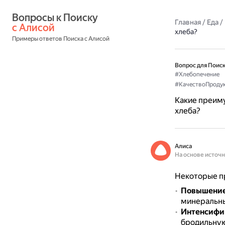
Вопросы к Поиску 
Главная
/
Еда
/
с Алисой
хлеба?
Примеры ответов Поиска с Алисой
Вопрос для Поиск
#Хлебопечение
#КачествоПроду
Какие преим
хлеба?
Алиса
На основе источ
Некоторые п
Повышение
минеральн
Интенсифик
бродильную