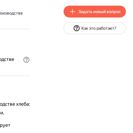
Задать новый вопрос
роизводстве
Как это работает?
одстве
дстве хлеба:
и,
рует