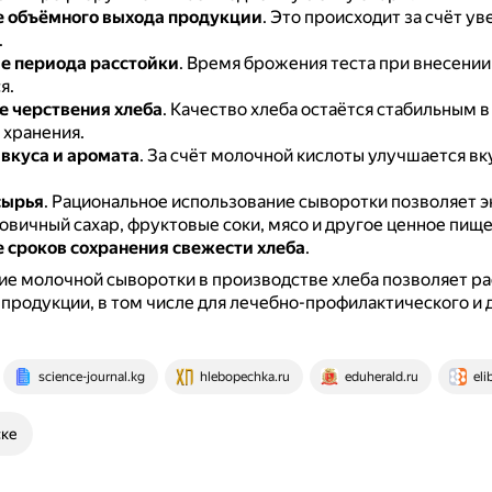
 объёмного выхода продукции
.
Это происходит за счёт ув
.
е периода расстойки
.
Время брожения теста при внесении
я.
 черствения хлеба
.
Качество хлеба остаётся стабильным в
 хранения.
вкуса и аромата
.
За счёт молочной кислоты улучшается вк
сырья
.
Рациональное использование сыворотки позволяет 
овичный сахар, фруктовые соки, мясо и другое ценное пищ
 сроков сохранения свежести хлеба
.
ие молочной сыворотки в производстве хлеба позволяет р
продукции, в том числе для лечебно-профилактического и 
science-journal.kg
hlebopechka.ru
eduherald.ru
eli
ске