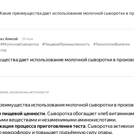
Какие преимущества дает использование молочной сыворотки в п
а с Алисой
20 мая
#МолочнаяСыворотка
#ПищеваяПромышленность
#ТехнологииВыпечки
ктов
ущества дает использование молочной сыворотки в произв
ников, возможны неточности
реимущества использования молочной сыворотки в произво
 пищевой ценности
.
Сыворотка обогащает хлеб витаминам
ыми веществами и незаменимыми аминокислотами.
ация процесса приготовления теста
.
Сыворотка активизи
 микрофлору и повышает подъёмную силу опары.