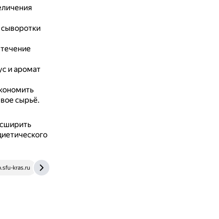
еличения
 сыворотки
 течение
ус и аромат
экономить
евое сырьё.
асширить
диетического
b.sfu-kras.ru
moluch.ru