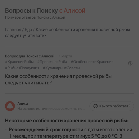
Вопросы к Поиску 
с Алисой
Примеры ответов Поиска с Алисой
Главная
/
Еда
/
Какие особенности хранения провесной рыбы
следует учитывать?
Вопрос для Поиска с Алисой
1 марта
#ХранениеРыбы
#ПровеснаяРыба
#ОсобенностиХранения
#РыбнаяПродукция
#КулинарныеСоветы
Какие особенности хранения провесной рыбы
следует учитывать?
Алиса
Как это работает?
На основе источников, возможны неточности
Некоторые особенности хранения провесной рыбы:
Рекомендуемый срок годности
с даты изготовления:
1 месяц при температуре от минус 5 °С до 0 °С, 3