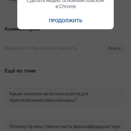
Сделать Яндекс основным поиском
в Сhrome
ПРОДОЛЖИТЬ
Комментарии
Войдите, чтобы комментировать
Войти
Ещё по теме
Какие технологии используются для
приготовления паюсной икры?
Почему печень трески часто фальсифицируют при