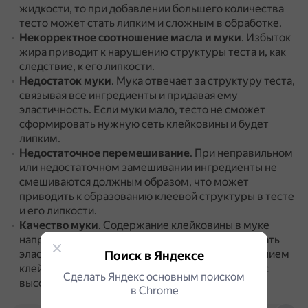
жидкости, то при добавлении большего количества
тесто может стать липким и сложным в обработке.
Некорректное соотношение масла и муки
.
Избыток
жира приводит к нарушению структуры теста и, как
следствие, к его липкости.
Недостаток муки
.
Мука отвечает за структуру теста,
связывая все ингредиенты и придавая ему
эластичность.
Если муки мало, тесто не сможет
сформировать нужную сеть клейковины и будет
липким.
Недостаточное перемешивание
.
При неправильном
или недостаточном замешивании ингредиенты не
смешиваются должным образом, что может
приводить к образованию клеевой структуры в тесте
и его липкости.
Качество муки
.
Содержание клейковины в муке
напрямую влияет на её способность образовывать
эластичную структуру.
Мука с низким содержанием
Поиск в Яндексе
клейковины даст более липкое тесто, чем мука с
Сделать Яндекс основным поиском
высоким.
в Сhrome