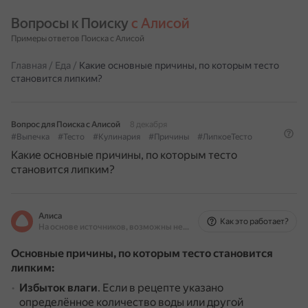
Вопросы к Поиску 
с Алисой
Примеры ответов Поиска с Алисой
Главная
/
Еда
/
Какие основные причины, по которым тесто
становится липким?
Вопрос для Поиска с Алисой
8 декабря
#Выпечка
#Тесто
#Кулинария
#Причины
#ЛипкоеТесто
Какие основные причины, по которым тесто
становится липким?
Алиса
Как это работает?
На основе источников, возможны неточности
Основные причины, по которым тесто становится
липким:
Избыток влаги
.
Если в рецепте указано
определённое количество воды или другой