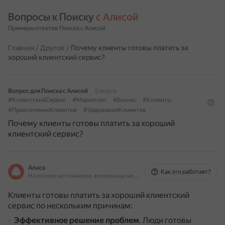
Вопросы к Поиску 
с Алисой
Примеры ответов Поиска с Алисой
Главная
/
Другое
/
Почему клиенты готовы платить за
хороший клиентский сервис?
Вопрос для Поиска с Алисой
6 марта
#КлиентскийСервис
#Маркетинг
#Бизнес
#Клиенты
#ПривлечениеКлиентов
#УдержаниеКлиентов
Почему клиенты готовы платить за хороший
клиентский сервис?
Алиса
Как это работает?
На основе источников, возможны неточности
Клиенты готовы платить за хороший клиентский
сервис по нескольким причинам:
Эффективное решение проблем
.
Люди готовы