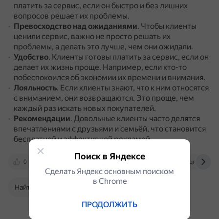
платить за сервис, если он быстро и без лишних
вопросов решает их проблемы.
Превосходство над ожиданиями
.
Чтобы клиенты
ценили сервис, важно не просто решать их
проблемы, а делать это лучше, чем они ожидали.
Удобство
.
Клиенты готовы платить за сервис, если он
делает их жизнь проще.
Например, если кто-то
побеспокоился об экономии их времени и внимания.
Лояльность
.
Если клиенты знают, что к ним относятся
с вниманием, они возвращаются.
Это проще, чем
каждый раз искать новых покупателей.
Рекомендации
.
Довольные клиенты часто делятся
впечатлениями с друзьями и семьёй, что становится
бесплатной и эффективной рекламой.
Поиск в Яндексе
0
vc.ru
getcompass.ru
www.qmedia.by
Сделать Яндекс основным поиском
в Сhrome
Найти в Поиске
ПРОДОЛЖИТЬ