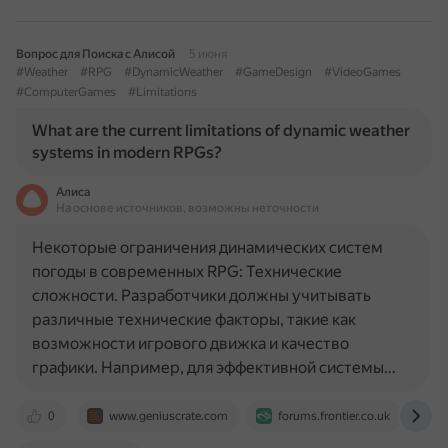
Вопрос для Поиска с Алисой
5 июня
#Weather
#RPG
#DynamicWeather
#GameDesign
#VideoGames
#ComputerGames
#Limitations
What are the current limitations of dynamic weather
systems in modern RPGs?
Алиса
На основе источников, возможны неточности
Некоторые ограничения динамических систем
погоды в современных RPG: Технические
сложности. Разработчики должны учитывать
различные технические факторы, такие как
возможности игрового движка и качество
графики. Например, для эффективной системы…
0
www.geniuscrate.com
forums.frontier.co.uk
w