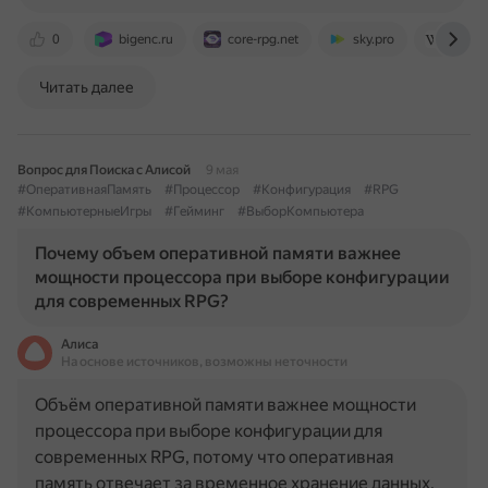
0
bigenc.ru
core-rpg.net
sky.pro
ru.wik
Читать далее
Вопрос для Поиска с Алисой
9 мая
#ОперативнаяПамять
#Процессор
#Конфигурация
#RPG
#КомпьютерныеИгры
#Гейминг
#ВыборКомпьютера
Почему объем оперативной памяти важнее
мощности процессора при выборе конфигурации
для современных RPG?
Алиса
На основе источников, возможны неточности
Объём оперативной памяти важнее мощности
процессора при выборе конфигурации для
современных RPG, потому что оперативная
память отвечает за временное хранение данных,