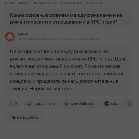
#RPG
#Игры
#Отношения
#Романтика
#Отличия
Какие основные отличия между романами и не
романтическими отношениями в RPG играх?
Алиса
На основе источников, возможны неточности
Некоторые отличия между романами и не
романтическими отношениями в RPG-играх: Цель
включения отношений в сюжет. Романтические
отношения могут быть частью истории, влиять на
концовку и придавать финалу дополнительные
эмоции. Неромантические…
0
stopgame.ru
www.fullrest.ru
coop-land.ru
Читать далее