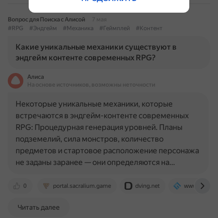
Вопрос для Поиска с Алисой
7 мая
#RPG
#Эндгейм
#Механика
#Геймплей
#Контент
Какие уникальные механики существуют в
эндгейм контенте современных RPG?
Алиса
На основе источников, возможны неточности
Некоторые уникальные механики, которые
встречаются в эндгейм-контенте современных
RPG: Процедурная генерация уровней. Планы
подземелий, сила монстров, количество
предметов и стартовое расположение персонажа
не заданы заранее — они определяются на…
0
portal.sacralium.game
dving.net
www.goha.r
Читать далее