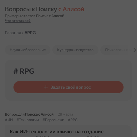
Вопросы к Поиску 
с Алисой
Примеры ответов Поиска с Алисой
Что это такое?
Главная
/
#RPG
Наука и образование
Культура и искусство
Психология и отн
# RPG
Задать свой вопрос
Вопрос для Поиска с Алисой
28 марта
#ИИ
#Технологии
#Персонажи
#RPG
Как ИИ-технологии влияют на создание