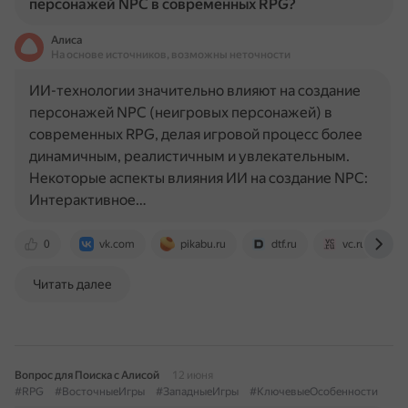
персонажей NPC в современных RPG?
Алиса
На основе источников, возможны неточности
ИИ-технологии значительно влияют на создание
персонажей NPC (неигровых персонажей) в
современных RPG, делая игровой процесс более
динамичным, реалистичным и увлекательным.
Некоторые аспекты влияния ИИ на создание NPC:
Интерактивное…
0
vk.com
pikabu.ru
dtf.ru
vc.ru
Читать далее
Вопрос для Поиска с Алисой
12 июня
#RPG
#ВосточныеИгры
#ЗападныеИгры
#КлючевыеОсобенности