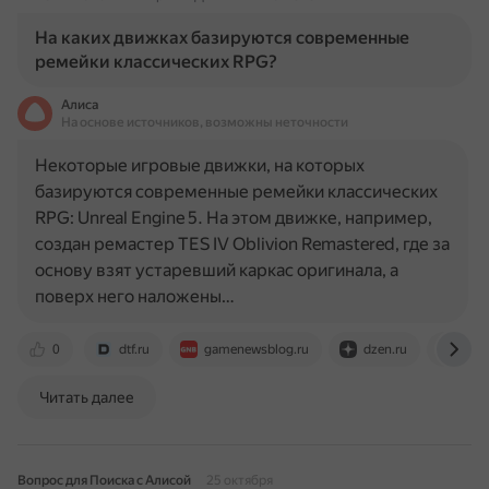
На каких движках базируются современные
ремейки классических RPG?
Алиса
На основе источников, возможны неточности
Некоторые игровые движки, на которых
базируются современные ремейки классических
RPG: Unreal Engine 5. На этом движке, например,
создан ремастер TES IV Oblivion Remastered, где за
основу взят устаревший каркас оригинала, а
поверх него наложены…
0
dtf.ru
gamenewsblog.ru
dzen.ru
www.
Читать далее
Вопрос для Поиска с Алисой
25 октября