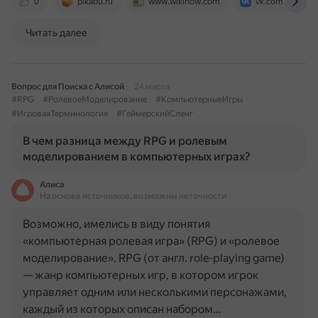
0
pikabu.ru
www.wikihow.com
vk.com
Читать далее
Вопрос для Поиска с Алисой
24 марта
#RPG
#РолевоеМоделирование
#КомпьютерныеИгры
#ИгроваяТерминология
#ГеймерскийСленг
В чем разница между RPG и ролевым
моделированием в компьютерных играх?
Алиса
На основе источников, возможны неточности
Возможно, имелись в виду понятия
«компьютерная ролевая игра» (RPG) и «ролевое
моделирование». RPG (от англ. role-playing game)
— жанр компьютерных игр, в котором игрок
управляет одним или несколькими персонажами,
каждый из которых описан набором…