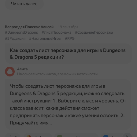
Читать далее
Вопрос для Поиска с Алисой
19 сентября
#DungeonsDragons
#ЛистПерсонажа
#СозданиеПерсонажа
#5Редакция
#НастольныеИгры
#RPG
Как создать лист персонажа для игры в Dungeons
& Dragons 5 редакции?
Алиса
На основе источников, возможны неточности
Чтобы создать лист персонажа для игры в
Dungeons & Dragons 5 редакции, можно следовать
такой инструкции: 1. Выберите класс и уровень. От
класса зависит, какие действия сможет
предпринять персонаж и какие умения освоить. 2.
Придумайте имя…