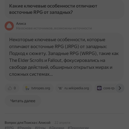
Какие ключевые особенности отличают
восточные RPG от западных?
Алиса
На основе источников, возможны неточности
Некоторые ключевые особенности, которые
отличают восточные RPG (JRPG) от западных:
Подход к сюжету. Западные RPG (WRPG), такие как
The Elder Scrolls и Fallout, фокусировались на
свободе действий, обширных открытых мирах и
сложных системах…
0
tvtropes.org
ru.wikipedia.org
core-rpg.net
Читать далее
Вопрос для Поиска с Алисой
22 апреля
#RPG
#Ремейк
#Игры
#Движки
#Технологии