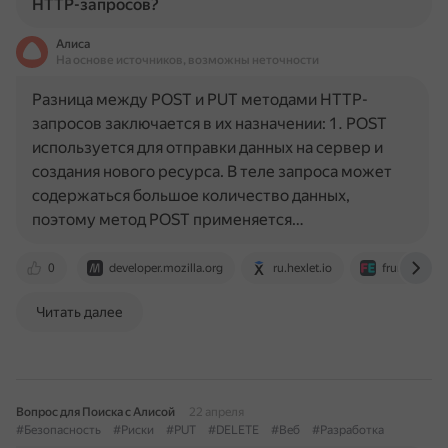
HTTP-запросов?
Алиса
На основе источников, возможны неточности
Разница между POST и PUT методами HTTP-
запросов заключается в их назначении: 1. POST
используется для отправки данных на сервер и
создания нового ресурса. В теле запроса может
содержаться большое количество данных,
поэтому метод POST применяется…
0
developer.mozilla.org
ru.hexlet.io
fruntend.c
Читать далее
Вопрос для Поиска с Алисой
22 апреля
#Безопасность
#Риски
#PUT
#DELETE
#Веб
#Разработка