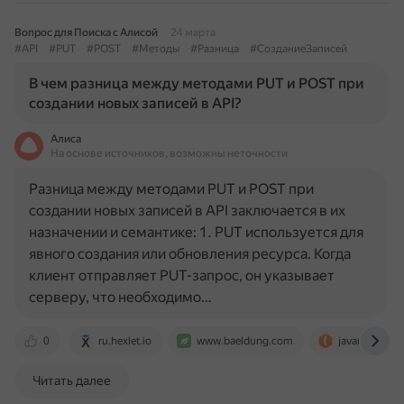
Вопрос для Поиска с Алисой
24 марта
#API
#PUT
#POST
#Методы
#Разница
#СозданиеЗаписей
В чем разница между методами PUT и POST при
создании новых записей в API?
Алиса
На основе источников, возможны неточности
Разница между методами PUT и POST при
создании новых записей в API заключается в их
назначении и семантике: 1. PUT используется для
явного создания или обновления ресурса. Когда
клиент отправляет PUT-запрос, он указывает
серверу, что необходимо…
0
ru.hexlet.io
www.baeldung.com
javarush.com
Читать далее