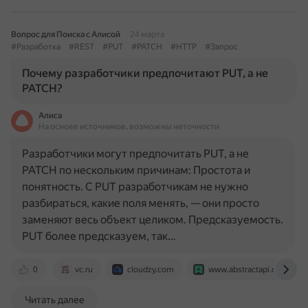
Вопрос для Поиска с Алисой
24 марта
#Разработка
#REST
#PUT
#PATCH
#HTTP
#Запрос
Почему разработчики предпочитают PUT, а не
PATCH?
Алиса
На основе источников, возможны неточности
Разработчики могут предпочитать PUT, а не
PATCH по нескольким причинам: Простота и
понятность. С PUT разработчикам не нужно
разбираться, какие поля менять, — они просто
заменяют весь объект целиком. Предсказуемость.
PUT более предсказуем, так…
0
vc.ru
cloudzy.com
www.abstractapi.com
Читать далее