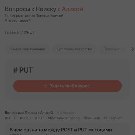
Вопросы к Поиску 
с Алисой
Примеры ответов Поиска с Алисой
Что это такое?
Главная
/
#PUT
Наука и образование
Культура и искусство
Психология и отн
# PUT
Задать свой вопрос
Вопрос для Поиска с Алисой
4 февраля
#HTTP
#POST
#PUT
#МетодыЗапросов
#Разница
#Интернет
В чем разница между POST и PUT методами