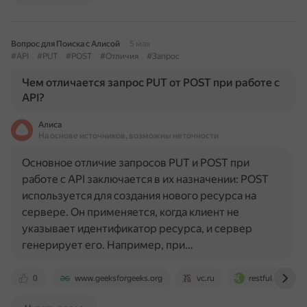
Вопрос для Поиска с Алисой
5 мая
#API
#PUT
#POST
#Отличия
#Запрос
Чем отличается запрос PUT от POST при работе с
API?
Алиса
На основе источников, возможны неточности
Основное отличие запросов PUT и POST при
работе с API заключается в их назначении: POST
используется для создания нового ресурса на
сервере. Он применяется, когда клиент не
указывает идентификатор ресурса, и сервер
генерирует его. Например, при…
0
www.geeksforgeeks.org
vc.ru
restfulapi.net