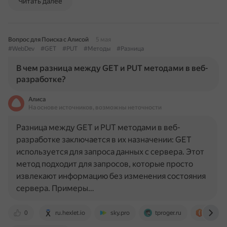
Читать далее
Вопрос для Поиска с Алисой
5 мая
#WebDev
#GET
#PUT
#Методы
#Разница
В чем разница между GET и PUT методами в веб-
разработке?
Алиса
На основе источников, возможны неточности
Разница между GET и PUT методами в веб-
разработке заключается в их назначении: GET
используется для запроса данных с сервера. Этот
метод подходит для запросов, которые просто
извлекают информацию без изменения состояния
сервера. Примеры…
0
ru.hexlet.io
sky.pro
tproger.ru
javaru