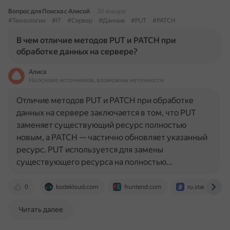
Вопрос для Поиска с Алисой
30 января
#Технологии
#IT
#Сервер
#Данные
#PUT
#PATCH
В чем отличие методов PUT и PATCH при
обработке данных на сервере?
Алиса
На основе источников, возможны неточности
Отличие методов PUT и PATCH при обработке
данных на сервере заключается в том, что PUT
заменяет существующий ресурс полностью
новым, а PATCH — частично обновляет указанный
ресурс. PUT используется для замены
существующего ресурса на полностью…
0
kodekloud.com
fruntend.com
ru.stackoverfl
Читать далее