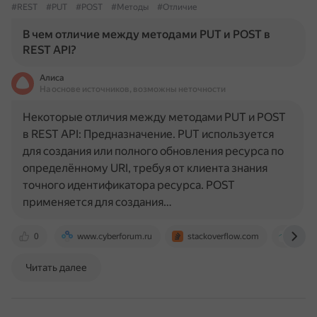
#REST
#PUT
#POST
#Методы
#Отличие
В чем отличие между методами PUT и POST в
REST API?
Алиса
На основе источников, возможны неточности
Некоторые отличия между методами PUT и POST
в REST API: Предназначение. PUT используется
для создания или полного обновления ресурса по
определённому URI, требуя от клиента знания
точного идентификатора ресурса. POST
применяется для создания…
0
www.cyberforum.ru
stackoverflow.com
www.t
Читать далее