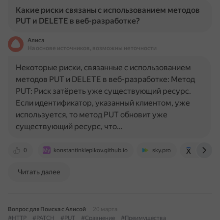
Какие риски связаны с использованием методов
PUT и DELETE в веб-разработке?
Алиса
На основе источников, возможны неточности
Некоторые риски, связанные с использованием
методов PUT и DELETE в веб-разработке: Метод
PUT: Риск затёреть уже существующий ресурс.
Если идентификатор, указанный клиентом, уже
используется, то метод PUT обновит уже
существующий ресурс, что…
0
konstantinklepikov.github.io
sky.pro
kz.hexlet.
Читать далее
Вопрос для Поиска с Алисой
20 марта
#HTTP
#PATCH
#PUT
#Сравнение
#Преимущества