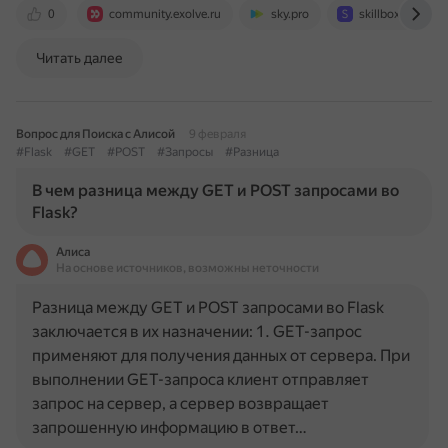
0
community.exolve.ru
sky.pro
skillbox.ru
Читать далее
Вопрос для Поиска с Алисой
9 февраля
#Flask
#GET
#POST
#Запросы
#Разница
В чем разница между GET и POST запросами во
Flask?
Алиса
На основе источников, возможны неточности
Разница между GET и POST запросами во Flask
заключается в их назначении: 1. GET-запрос
применяют для получения данных от сервера. При
выполнении GET-запроса клиент отправляет
запрос на сервер, а сервер возвращает
запрошенную информацию в ответ…