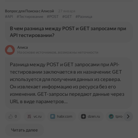
Вопрос для Поиска с Алисой
27 января
#API
#Тестирование
#POST
#GET
#Разница
В чем разница между POST и GET запросами при
API тестировании?
Алиса
На основе источников, возможны неточности
Разница между POST и GET запросами при API-
тестировании заключается в их назначении: GET
используется для получения данных из сервера.
Он извлекает информацию из ресурса без его
изменения. GET-запросы передают данные через
URL в виде параметров…
0
vc.ru
habr.com
dzen.ru
tproger.ru
Читать далее