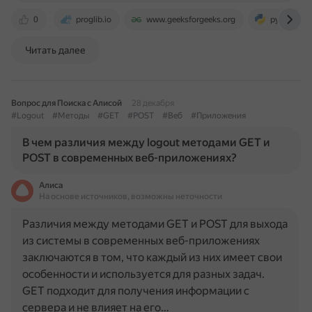
0
proglib.io
www.geeksforgeeks.org
pythonbasi
Читать далее
Вопрос для Поиска с Алисой
28 декабря
#Logout
#Методы
#GET
#POST
#Веб
#Приложения
В чем различия между logout методами GET и
POST в современных веб-приложениях?
Алиса
На основе источников, возможны неточности
Различия между методами GET и POST для выхода
из системы в современных веб-приложениях
заключаются в том, что каждый из них имеет свои
особенности и используется для разных задач.
GET подходит для получения информации с
сервера и не влияет на его…