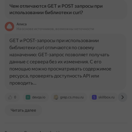
Чем отличаются GET и POST запросы при
использовании библиотеки curl?
Алиса
На основе источников, возможны неточности
GET и POST-запросы при использовании
библиотеки curl отличаются по своему
назначению: GET-запрос позволяет получать
данные с сервера без их изменения. С его
помощью можно просматривать содержимое
ресурса, проверять доступность API или
проводить…
0
devqa.io
grep.cs.msu.ru
skillbox.ru
t
Читать далее