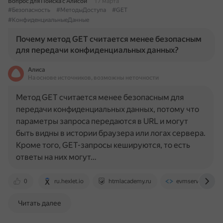
Вопрос для Поиска с Алисой
17 марта
#Безопасность
#МетодыДоступа
#GET
#КонфиденциальныеДанные
Почему метод GET считается менее безопасным
для передачи конфиденциальных данных?
Алиса
На основе источников, возможны неточности
Метод GET считается менее безопасным для
передачи конфиденциальных данных, потому что
параметры запроса передаются в URL и могут
быть видны в истории браузера или логах сервера.
Кроме того, GET-запросы кешируются, то есть
ответы на них могут…
0
ru.hexlet.io
htmlacademy.ru
evmservice.ru
Читать далее