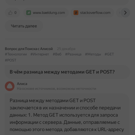
0
www.baeldung.com
stackoverflow.com
socia
Читать далее
Вопрос для Поиска с Алисой
25 декабря
#Технологии
#Интернет
#Веб
#Разница
#Методы
#GET
#POST
В чём разница между методами GET и POST?
Алиса
На основе источников, возможны неточности
Разница между методами GET и POST
заключается в их назначении и способе передачи
данных: 1. Метод GET используется для запроса
информации с сервера. Данные, отправляемые с
помощью этого метода, добавляются к URL-адресу