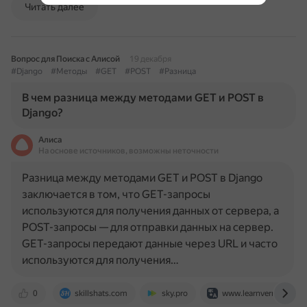
Читать далее
Вопрос для Поиска с Алисой
19 декабря
#Django
#Методы
#GET
#POST
#Разница
В чем разница между методами GET и POST в
Django?
Алиса
На основе источников, возможны неточности
Разница между методами GET и POST в Django
заключается в том, что GET-запросы
используются для получения данных от сервера, а
POST-запросы — для отправки данных на сервер.
GET-запросы передают данные через URL и часто
используются для получения…
0
skillshats.com
sky.pro
www.learnvern.com