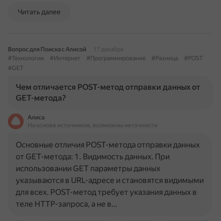
Читать далее
Вопрос для Поиска с Алисой
17 декабря
#Технологии
#Интернет
#Программирование
#Разница
#POST
#GET
Чем отличается POST-метод отправки данных от
GET-метода?
Алиса
На основе источников, возможны неточности
Основные отличия POST-метода отправки данных
от GET-метода: 1. Видимость данных. При
использовании GET параметры данных
указываются в URL-адресе и становятся видимыми
для всех. POST-метод требует указания данных в
теле HTTP-запроса, а не в…