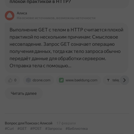
плохой практикой в HTTP?
Алиса
На основе источников, возможны неточности
Выполнение GET с телом в HTTP считается плохой
практикой по нескольким причинам: Смысловое
несовпадение. Запрос GET означает операцию
получения данных, тогда как тело запроса обычно
передаёт данные для обработки сервером.
Отправка тела с помощью…
0
dzone.com
www.baeldung.com
telegra.ph
Читать далее
Вопрос для Поиска с Алисой
17 февраля
#Curl
#GET
#POST
#Запросы
#Библиотека