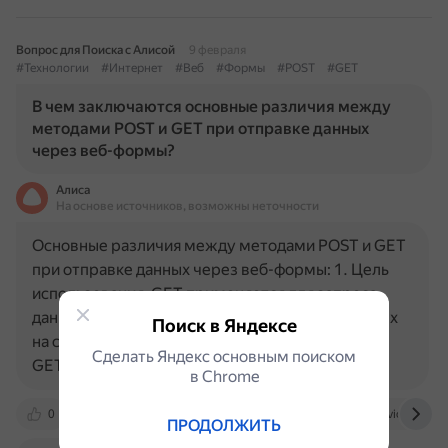
Вопрос для Поиска с Алисой
9 февраля
#Технологии
#Интернет
#Веб
#Формы
#POST
#GET
В чем заключаются основные различия между
методами POST и GET при отправке данных
через веб-формы?
Алиса
На основе источников, возможны неточности
Основные различия между методами POST и GET
при отправке данных через веб-формы: 1. Цель
использования. GET применяется для запроса
данных с сервера, а POST — для отправки данных
Поиск в Яндексе
на сервер для обработки. 2. Передача данных.
Сделать Яндекс основным поиском
GET: параметры…
в Сhrome
0
sky.pro
stackoverflow.com
evmservice.ru
ПРОДОЛЖИТЬ