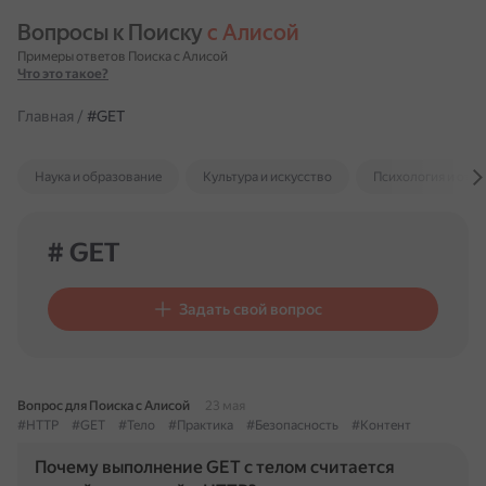
Вопросы к Поиску 
с Алисой
Примеры ответов Поиска с Алисой
Что это такое?
Главная
/
#GET
Наука и образование
Культура и искусство
Психология и отн
# GET
Задать свой вопрос
Вопрос для Поиска с Алисой
23 мая
#HTTP
#GET
#Тело
#Практика
#Безопасность
#Контент
Почему выполнение GET с телом считается