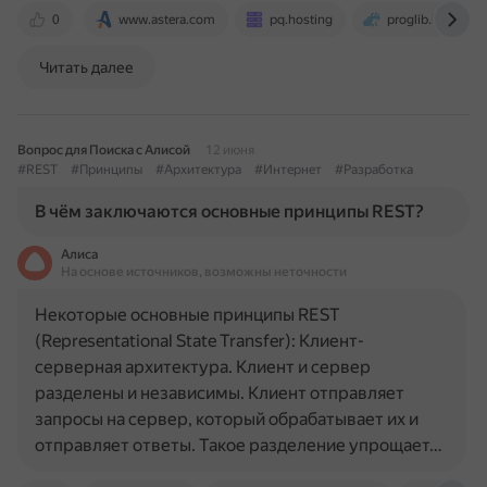
0
www.astera.com
pq.hosting
proglib.io
Читать далее
Вопрос для Поиска с Алисой
12 июня
#REST
#Принципы
#Архитектура
#Интернет
#Разработка
В чём заключаются основные принципы REST?
Алиса
На основе источников, возможны неточности
Некоторые основные принципы REST
(Representational State Transfer): Клиент-
серверная архитектура. Клиент и сервер
разделены и независимы. Клиент отправляет
запросы на сервер, который обрабатывает их и
отправляет ответы. Такое разделение упрощает…