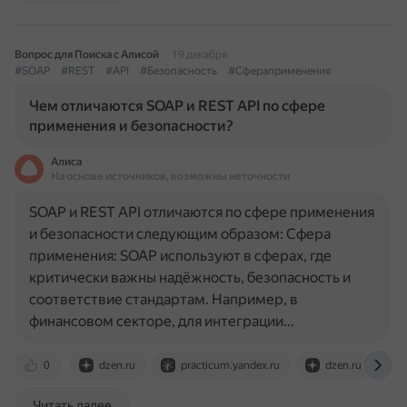
Вопрос для Поиска с Алисой
19 декабря
#SOAP
#REST
#API
#Безопасность
#Сфераприменения
Чем отличаются SOAP и REST API по сфере
применения и безопасности?
Алиса
На основе источников, возможны неточности
SOAP и REST API отличаются по сфере применения
и безопасности следующим образом: Сфера
применения: SOAP используют в сферах, где
критически важны надёжность, безопасность и
соответствие стандартам. Например, в
финансовом секторе, для интеграции…
0
dzen.ru
practicum.yandex.ru
dzen.ru
Читать далее