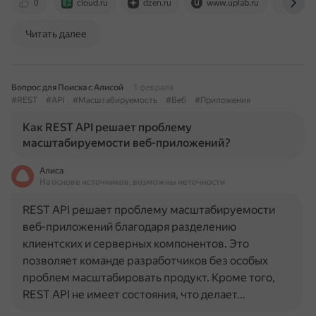
0
cloud.ru
dzen.ru
www.uplab.ru
ru.hex
Читать далее
Вопрос для Поиска с Алисой
1 февраля
#REST
#API
#Масштабируемость
#Веб
#Приложения
Как REST API решает проблему
масштабируемости веб-приложений?
Алиса
На основе источников, возможны неточности
REST API решает проблему масштабируемости
веб-приложений благодаря разделению
клиентских и серверных компонентов. Это
позволяет команде разработчиков без особых
проблем масштабировать продукт. Кроме того,
REST API не имеет состояния, что делает…