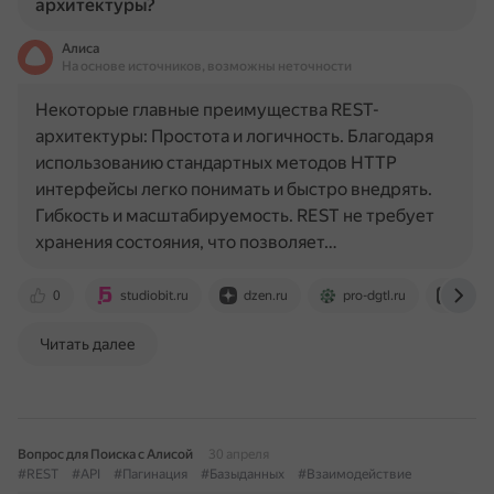
архитектуры?
Алиса
На основе источников, возможны неточности
Некоторые главные преимущества REST-
архитектуры: Простота и логичность. Благодаря
использованию стандартных методов HTTP
интерфейсы легко понимать и быстро внедрять.
Гибкость и масштабируемость. REST не требует
хранения состояния, что позволяет…
0
studiobit.ru
dzen.ru
pro-dgtl.ru
cloud
Читать далее
Вопрос для Поиска с Алисой
30 апреля
#REST
#API
#Пагинация
#Базыданных
#Взаимодействие