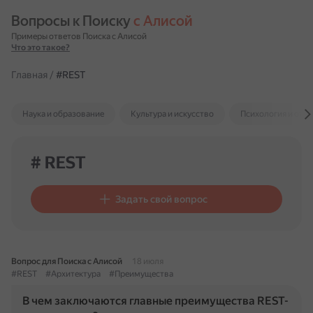
Вопросы к Поиску 
с Алисой
Примеры ответов Поиска с Алисой
Что это такое?
Главная
/
#REST
Наука и образование
Культура и искусство
Психология и отн
# REST
Задать свой вопрос
Вопрос для Поиска с Алисой
18 июля
#REST
#Архитектура
#Преимущества
В чем заключаются главные преимущества REST-