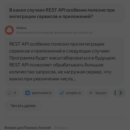
В каких случаях REST API особенно полезно при
интеграции сервисов и приложений?
Алиса
На основе источников, возможны неточности
REST API особенно полезно при интеграции
сервисов и приложений в следующих случаях:
Программа будет масштабироваться в будущем.
REST API позволяет обрабатывать большое
количество запросов, не нагружая сервер, что
важно при увеличении числа…
0
appmaster.io
proglib.io
sky.pro
cloud
Читать далее
Вопрос для Поиска с Алисой
6 марта