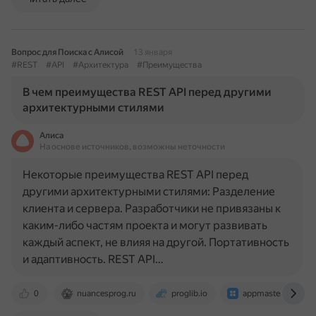
Вопрос для Поиска с Алисой
13 января
#REST
#API
#Архитектура
#Преимущества
В чем преимущества REST API перед другими
архитектурными стилями
Алиса
На основе источников, возможны неточности
Некоторые преимущества REST API перед
другими архитектурными стилями: Разделение
клиента и сервера. Разработчики не привязаны к
каким-либо частям проекта и могут развивать
каждый аспект, не влияя на другой. Портативность
и адаптивность. REST API…
0
nuancesprog.ru
proglib.io
appmaster.io