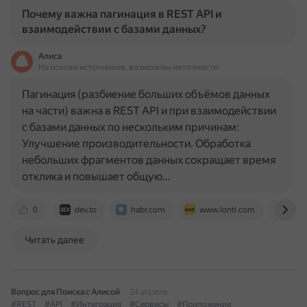
Почему важна пагинация в REST API и
взаимодействии с базами данных?
Алиса
На основе источников, возможны неточности
Пагинация (разбиение больших объёмов данных
на части) важна в REST API и при взаимодействии
с базами данных по нескольким причинам:
Улучшение производительности. Обработка
небольших фрагментов данных сокращает время
отклика и повышает общую…
0
dev.to
habr.com
www.lonti.com
cod
Читать далее
Вопрос для Поиска с Алисой
24 апреля
#REST
#API
#Интеграция
#Сервисы
#Приложения