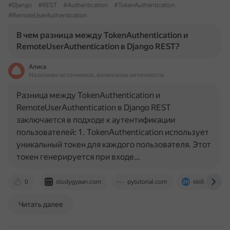
#Django
#REST
#Authentication
#TokenAuthentication
#RemoteUserAuthentication
В чем разница между TokenAuthentication и
RemoteUserAuthentication в Django REST?
Алиса
На основе источников, возможны неточности
Разница между TokenAuthentication и
RemoteUserAuthentication в Django REST
заключается в подходе к аутентификации
пользователей: 1. TokenAuthentication использует
уникальный токен для каждого пользователя. Этот
токен генерируется при входе…
0
studygyaan.com
pytutorial.com
skillshats.co
Читать далее