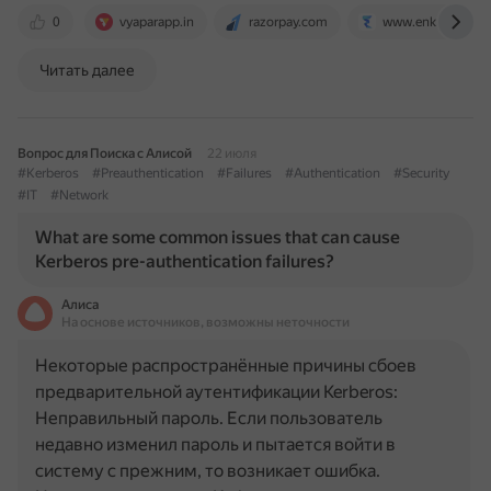
0
vyaparapp.in
razorpay.com
www.enkash.com
Читать далее
Вопрос для Поиска с Алисой
22 июля
#Kerberos
#Preauthentication
#Failures
#Authentication
#Security
#IT
#Network
What are some common issues that can cause
Kerberos pre-authentication failures?
Алиса
На основе источников, возможны неточности
Некоторые распространённые причины сбоев
предварительной аутентификации Kerberos:
Неправильный пароль. Если пользователь
недавно изменил пароль и пытается войти в
систему с прежним, то возникает ошибка.