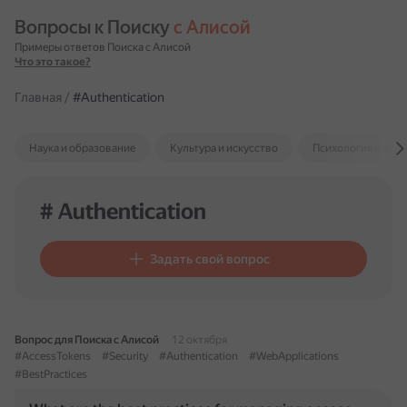
Вопросы к Поиску 
с Алисой
Примеры ответов Поиска с Алисой
Что это такое?
Главная
/
#Authentication
Наука и образование
Культура и искусство
Психология и отн
# Authentication
Задать свой вопрос
Вопрос для Поиска с Алисой
12 октября
#AccessTokens
#Security
#Authentication
#WebApplications
#BestPractices