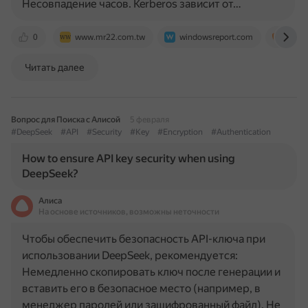
Несовпадение часов. Kerberos зависит от…
0
www.mr22.com.tw
windowsreport.com
logm
Читать далее
Вопрос для Поиска с Алисой
5 февраля
#DeepSeek
#API
#Security
#Key
#Encryption
#Authentication
How to ensure API key security when using
DeepSeek?
Алиса
На основе источников, возможны неточности
Чтобы обеспечить безопасность API-ключа при
использовании DeepSeek, рекомендуется:
Немедленно скопировать ключ после генерации и
вставить его в безопасное место (например, в
менеджер паролей или зашифрованный файл). Не