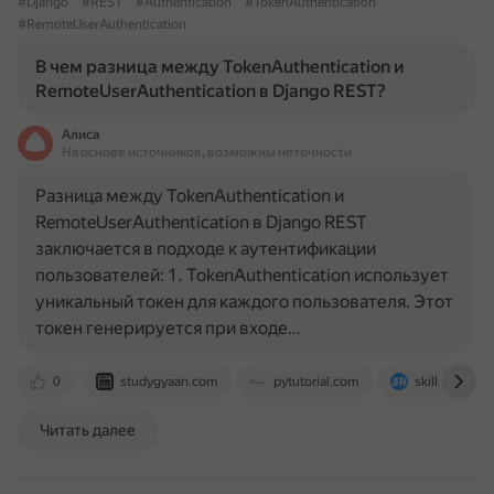
#Django
#REST
#Authentication
#TokenAuthentication
#RemoteUserAuthentication
В чем разница между TokenAuthentication и
RemoteUserAuthentication в Django REST?
Алиса
На основе источников, возможны неточности
Разница между TokenAuthentication и
RemoteUserAuthentication в Django REST
заключается в подходе к аутентификации
пользователей: 1. TokenAuthentication использует
уникальный токен для каждого пользователя. Этот
токен генерируется при входе…
0
studygyaan.com
pytutorial.com
skillshats.co
Читать далее