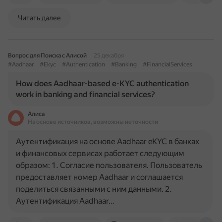
Читать далее
Вопрос для Поиска с Алисой
25 декабря
#Aadhaar
#Ekyc
#Authentication
#Banking
#FinancialServices
How does Aadhaar-based e-KYC authentication
work in banking and financial services?
Алиса
На основе источников, возможны неточности
Аутентификация на основе Aadhaar eKYC в банках
и финансовых сервисах работает следующим
образом: 1. Согласие пользователя. Пользователь
предоставляет номер Aadhaar и соглашается
поделиться связанными с ним данными. 2.
Аутентификация Aadhaar…