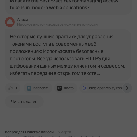
What are the best practices for managing access
tokens in modern web applications?
Алиса
На основе источников, возможны неточности
Некоторые лучшие практики для управления
токенами доступа в современных веб-
приложениях: Использовать безопасные
протоколы. Всегда использовать HTTPS для
шифрования данных между клиентом и сервером,
избегать передачи в открытом тексте…
0
habr.com
dev.to
blog.openreplay.com
Читать далее
Вопрос для Поиска с Алисой
6 марта