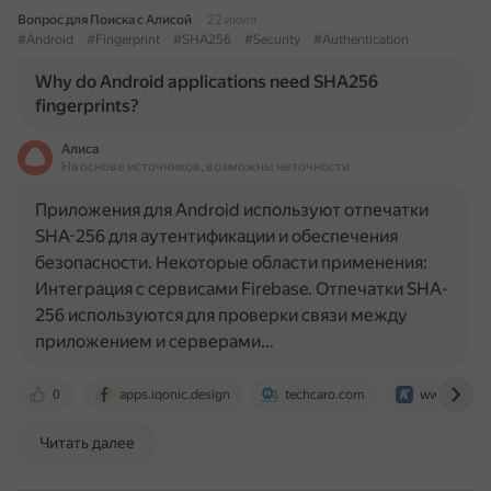
Вопрос для Поиска с Алисой
22 июля
#Android
#Fingerprint
#SHA256
#Security
#Authentication
Why do Android applications need SHA256
fingerprints?
Алиса
На основе источников, возможны неточности
Приложения для Android используют отпечатки
SHA-256 для аутентификации и обеспечения
безопасности. Некоторые области применения:
Интеграция с сервисами Firebase. Отпечатки SHA-
256 используются для проверки связи между
приложением и серверами…
0
apps.iqonic.design
techcaro.com
www.kinda
Читать далее