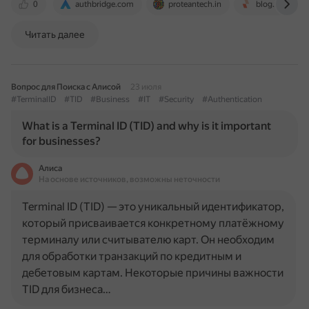
0
authbridge.com
proteantech.in
blog.zwitch.io
Читать далее
Вопрос для Поиска с Алисой
23 июля
#TerminalID
#TID
#Business
#IT
#Security
#Authentication
What is a Terminal ID (TID) and why is it important
for businesses?
Алиса
На основе источников, возможны неточности
Terminal ID (TID) — это уникальный идентификатор,
который присваивается конкретному платёжному
терминалу или считывателю карт. Он необходим
для обработки транзакций по кредитным и
дебетовым картам. Некоторые причины важности
TID для бизнеса…