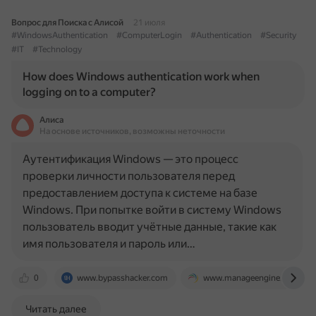
Вопрос для Поиска с Алисой
21 июля
#WindowsAuthentication
#ComputerLogin
#Authentication
#Security
#IT
#Technology
How does Windows authentication work when
logging on to a computer?
Алиса
На основе источников, возможны неточности
Аутентификация Windows — это процесс
проверки личности пользователя перед
предоставлением доступа к системе на базе
Windows. При попытке войти в систему Windows
пользователь вводит учётные данные, такие как
имя пользователя и пароль или…
0
www.bypasshacker.com
www.manageengine.com
Читать далее