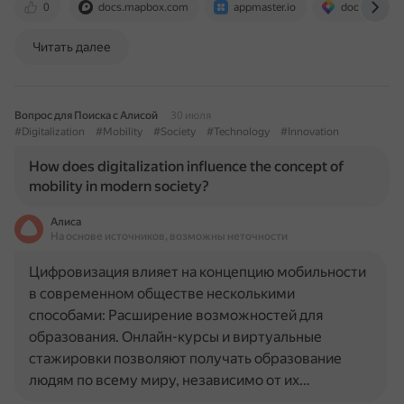
0
docs.mapbox.com
appmaster.io
documentati
Читать далее
Вопрос для Поиска с Алисой
30 июля
#Digitalization
#Mobility
#Society
#Technology
#Innovation
How does digitalization influence the concept of
mobility in modern society?
Алиса
На основе источников, возможны неточности
Цифровизация влияет на концепцию мобильности
в современном обществе несколькими
способами: Расширение возможностей для
образования. Онлайн-курсы и виртуальные
стажировки позволяют получать образование
людям по всему миру, независимо от их…