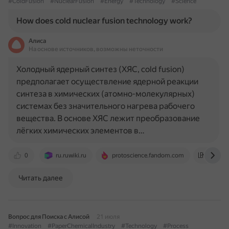
#ColdFusion
#NuclearFusion
#Energy
#Technology
#Science
How does cold nuclear fusion technology work?
Алиса
На основе источников, возможны неточности
Холодный ядерный синтез (ХЯС, cold fusion)
предполагает осуществление ядерной реакции
синтеза в химических (атомно-молекулярных)
системах без значительного нагрева рабочего
вещества. В основе ХЯС лежит преобразование
лёгких химических элементов в…
0
ru.ruwiki.ru
protoscience.fandom.com
lenr-ca
Читать далее
Вопрос для Поиска с Алисой
21 июля
#Innovation
#PaperChemicalIndustry
#Technology
#Process