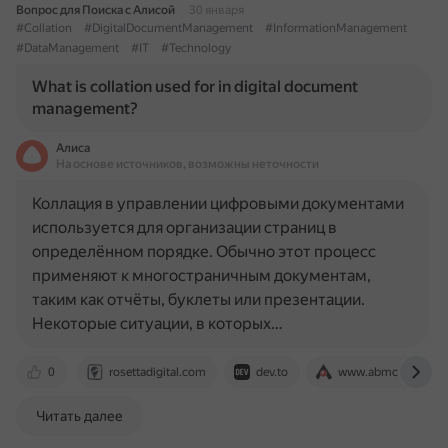
Вопрос для Поиска с Алисой
30 января
#Collation
#DigitalDocumentManagement
#InformationManagement
#DataManagement
#IT
#Technology
What is collation used for in digital document
management?
Алиса
На основе источников, возможны неточности
Коллация в управлении цифровыми документами
используется для организации страниц в
определённом порядке. Обычно этот процесс
применяют к многостраничным документам,
таким как отчёты, буклеты или презентации.
Некоторые ситуации, в которых…
0
rosettadigital.com
dev.to
www.abmcol.com
Читать далее