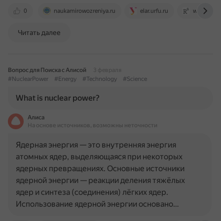
0
naukamirowozreniya.ru
elar.urfu.ru
www.resea
Читать далее
Вопрос для Поиска с Алисой
3 февраля
#NuclearPower
#Energy
#Technology
#Science
What is nuclear power?
Алиса
На основе источников, возможны неточности
Ядерная энергия — это внутренняя энергия
атомных ядер, выделяющаяся при некоторых
ядерных превращениях. Основные источники
ядерной энергии — реакции деления тяжёлых
ядер и синтеза (соединения) лёгких ядер.
Использование ядерной энергии основано…