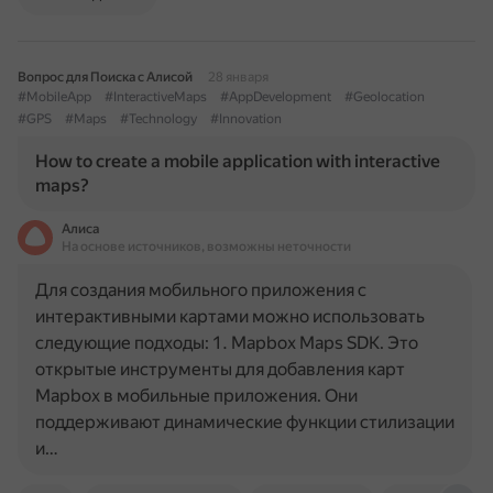
Вопрос для Поиска с Алисой
28 января
#MobileApp
#InteractiveMaps
#AppDevelopment
#Geolocation
#GPS
#Maps
#Technology
#Innovation
How to create a mobile application with interactive
maps?
Алиса
На основе источников, возможны неточности
Для создания мобильного приложения с
интерактивными картами можно использовать
следующие подходы: 1. Mapbox Maps SDK. Это
открытые инструменты для добавления карт
Mapbox в мобильные приложения. Они
поддерживают динамические функции стилизации
и…