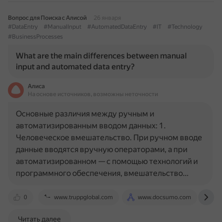
Вопрос для Поиска с Алисой
26 января
#DataEntry
#ManualInput
#AutomatedDataEntry
#IT
#Technology
#BusinessProcesses
What are the main differences between manual
input and automated data entry?
Алиса
На основе источников, возможны неточности
Основные различия между ручным и
автоматизированным вводом данных: 1.
Человеческое вмешательство. При ручном вводе
данные вводятся вручную операторами, а при
автоматизированном — с помощью технологий и
программного обеспечения, вмешательство…
0
www.truppglobal.com
www.docsumo.com
w
Читать далее