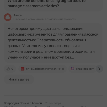
What are the benefits of using digital tools to
manage classroom activities?
Алиса
На основе источников, возможны неточности
Некоторые преимущества использования
цифровых инструментов для управления классной
деятельностью: Оперативность обновления
данных. Учителя могут вносить оценки и
комментарии в реальном времени, а родители и
ученики получают к ним доступ без…
0
xn--80achdsmthemz.xn--p1ai
ahaslides.com
Читать далее
Вопрос для Поиска с Алисой
23 сентября