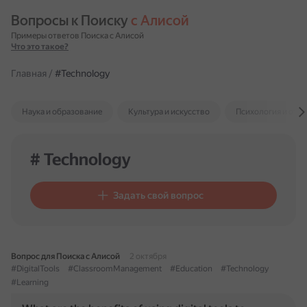
Вопросы к Поиску 
с Алисой
Примеры ответов Поиска с Алисой
Что это такое?
Главная
/
#Technology
Наука и образование
Культура и искусство
Психология и отн
# Technology
Задать свой вопрос
Вопрос для Поиска с Алисой
2 октября
#DigitalTools
#ClassroomManagement
#Education
#Technology
#Learning