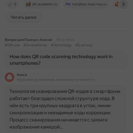
0
dic.academic.ru
nuclphys.sinp.msu.ru
pikabu.
Читать далее
Вопрос для Поиска с Алисой
18 октября
#QRcode
#Smartphones
#Technology
#Scanning
How does QR code scanning technology work in
smartphones?
Алиса
На основе источников, возможны неточности
Технология сканирования QR-кодов в смартфонах
работает благодаря сложной структуре кода. В
нём есть три крупных квадрата в углах, линии
синхронизации и невидимые коды коррекции.
Процесс сканирования начинается с захвата
изображения камерой…