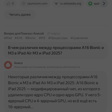
0
cpunicorn.com
ru.wikipedia.org
appleinsider.r
Читать далее
Вопрос для Поиска с Алисой
21 марта
#IPad
#A16
#Bionic
#M3
#Процессоры
#Сравнение
В чем различия между процессорами A16 Bionic и
M3 в iPad Air M3 и iPad 2025?
Алиса
На основе источников, возможны неточности
Некоторые различия между процессорами A16
Bionic и M3 в iPad Air M3 и iPad 2025: A16 Bionic в
iPad 2025 — модифицированный чип, из которого
удалили одно ядро CPU и одно ядро GPU. У него 5-
ядерный CPU и 4-ядерный GPU, но всё ещё есть
16-ядерный…