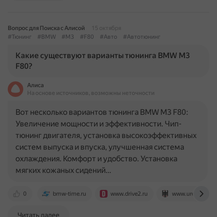
Вопрос для Поиска с Алисой
15 октября
#Тюнинг
#BMW
#M3
#F80
#Авто
#Автотюнинг
Какие существуют варианты тюнинга BMW M3
F80?
Алиса
На основе источников, возможны неточности
Вот несколько вариантов тюнинга BMW M3 F80:
Увеличение мощности и эффективности. Чип-
тюнинг двигателя, установка высокоэффективных
систем выпуска и впуска, улучшенная система
охлаждения. Комфорт и удобство. Установка
мягких кожаных сидений…
0
bmw-time.ru
www.drive2.ru
www.urotuning.
Читать далее