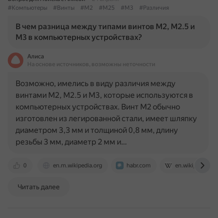
#Компьютеры
#Винты
#M2
#M25
#M3
#Различия
В чем разница между типами винтов M2, M2.5 и
M3 в компьютерных устройствах?
Алиса
На основе источников, возможны неточности
Возможно, имелись в виду различия между
винтами M2, M2.5 и M3, которые используются в
компьютерных устройствах. Винт M2 обычно
изготовлен из легированной стали, имеет шляпку
диаметром 3,3 мм и толщиной 0,8 мм, длину
резьбы 3 мм, диаметр 2 мм и…
0
en.m.wikipedia.org
habr.com
en.wikipedia.org
Читать далее