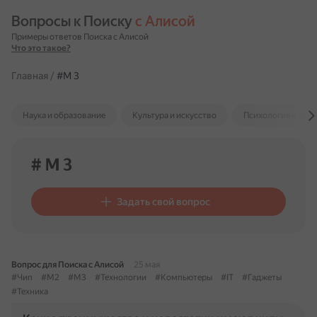
Вопросы к Поиску 
с Алисой
Примеры ответов Поиска с Алисой
Что это такое?
Главная
/
#M 3
Наука и образование
Культура и искусство
Психология и отн
# M 3
Задать свой вопрос
Вопрос для Поиска с Алисой
25 мая
#Чип
#M2
#M3
#Технологии
#Компьютеры
#IT
#Гаджеты
#Техника