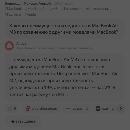
Вопрос для Поиска с Алисой
20 октября
#MacBook
#MacBookAir
#M3
#Технологии
#Компьютеры
#Гаджеты
#Apple
Каковы преимущества и недостатки MacBook Air
M3 по сравнению с другими моделями MacBook?
Алиса
На основе источников, возможны неточности
Преимущества MacBook Air M3 по сравнению с
другими моделями MacBook: Более высокая
производительность. По сравнению с MacBook Air
M2, одноядерная производительность
увеличилась на 19%, а многопоточная — на 22%. В
тестах на графику чип M3…
0
blog.eldorado.ru
ispace.md
dzen.ru
n
Читать далее