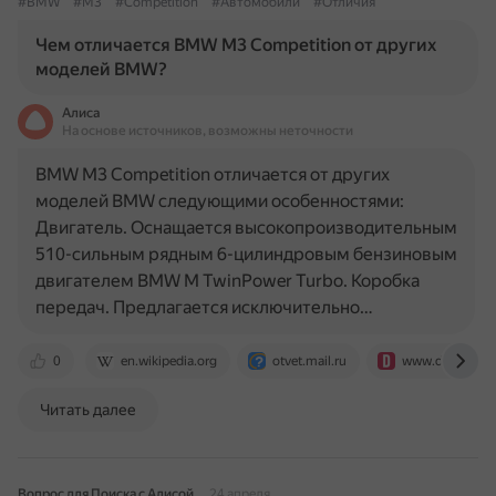
#BMW
#M3
#Competition
#Автомобили
#Отличия
Чем отличается BMW M3 Competition от других
моделей BMW?
Алиса
На основе источников, возможны неточности
BMW M3 Competition отличается от других
моделей BMW следующими особенностями:
Двигатель. Оснащается высокопроизводительным
510-сильным рядным 6-цилиндровым бензиновым
двигателем BMW M TwinPower Turbo. Коробка
передач. Предлагается исключительно…
0
en.wikipedia.org
otvet.mail.ru
www.drive2.ru
Читать далее
Вопрос для Поиска с Алисой
24 апреля