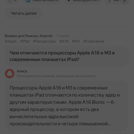
0
news.rambler.ru
www.apple.com
www.tomsha
Читать далее
Вопрос для Поиска с Алисой
7 марта
#Apple
#IPad
#Процессоры
#A16
#M3
#Сравнение
Чем отличаются процессоры Apple A16 и M3 в
современных планшетах iPad?
Алиса
На основе источников, возможны неточности
Процессоры Apple A16 и M3 в современных
планшетах iPad отличаются по количеству ядер и
другим характеристикам. Apple A16 Bionic — 6-
ядерный процессор, в котором есть два
вычислительных ядра высокой
производительности и четыре повышенной…