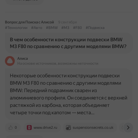
Вопрос для Поиска с Алисой
9 сентября
#Технологии
#Авто
#BMW
#M3
#F80
#Подвеска
В чем особенности конструкции подвески BMW
M3 F80 по сравнению с другими моделями BMW?
Алиса
На основе источников, возможны неточности
Некоторые особенности конструкции подвески
BMW M3 F80 по сравнению с другими моделями
BMW: Передний подрамник сварен из
алюминиевого профиля. Он соединяется с верхней
растяжкой из карбона, которая объединяет
четыре точки под капотом — места…
0
www.drive2.ru
suspensionsecrets.co.uk
www.