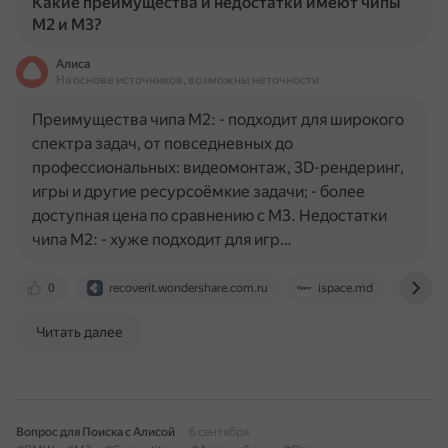
Какие преимущества и недостатки имеют чипы
M2 и M3?
Алиса
На основе источников, возможны неточности
Преимущества чипа M2: - подходит для широкого
спектра задач, от повседневных до
профессиональных: видеомонтаж, 3D-рендеринг,
игры и другие ресурсоёмкие задачи; - более
доступная цена по сравнению с M3. Недостатки
чипа M2: - хуже подходит для игр…
0
recoverit.wondershare.com.ru
ispace.md
ispa
Читать далее
Вопрос для Поиска с Алисой
6 сентября