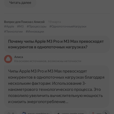
Читать далее
Вопрос для Поиска с Алисой
19 марта
#Apple
#M3
#Процессоры
#ОднопоточныеНагрузки
#Технологии
#Инновации
Почему чипы Apple M3 Pro и M3 Max превосходят
конкурентов в однопоточных нагрузках?
Алиса
На основе источников, возможны неточности
Чипы Apple M3 Pro и M3 Max превосходят
конкурентов в однопоточных нагрузках благодаря
нескольким факторам: Использование 3-
нанометрового технологического процесса. Это
позволило увеличить вычислительную мощность
и снизить энергопотребление…