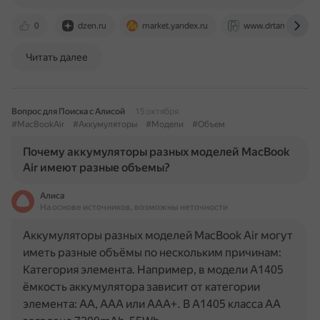
0
dzen.ru
market.yandex.ru
www.drtanandpartn
Читать далее
Вопрос для Поиска с Алисой
15 октября
#MacBookAir
#Аккумуляторы
#Модели
#Объем
Почему аккумуляторы разных моделей MacBook
Air имеют разные объемы?
Алиса
На основе источников, возможны неточности
Аккумуляторы разных моделей MacBook Air могут
иметь разные объёмы по нескольким причинам:
Категория элемента. Например, в модели A1405
ёмкость аккумулятора зависит от категории
элемента: АА, ААА или ААА+. В А1405 класса АА