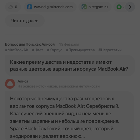
0
www.digitaltrends.com
pitergsm.ru
appleinsid
Читать далее
Вопрос для Поиска с Алисой
19 февраля
#MacBookAir
#Цвет
#Корпус
#Преимущества
#Недостатки
Какие преимущества и недостатки имеют
разные цветовые варианты корпуса MacBook Air?
Алиса
На основе источников, возможны неточности
Некоторые преимущества разных цветовых
вариантов корпуса MacBook Air: Серебристый.
Классический внешний вид, на нём меньше
заметны царапины и небольшие повреждения.
Space Black. Глубокий, сочный цвет, который
анодирован и делает верхнюю…