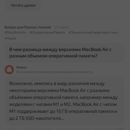
Читать далее
Вопрос для Поиска с Алисой
21 июля
#MacBookAir
#ОперативнаяПамять
#ТехническиеХарактеристики
#Apple
В чем разница между версиями MacBook Air с
разным объемом оперативной памяти?
Алиса
На основе источников, возможны неточности
Возможно, имелись в виду различия между
некоторыми версиями MacBook Air с разными
объёмами оперативной памяти, например между
моделями с чипами M1 и M2. MacBook Air с чипом
M1 поддерживает до 16 ГБ оперативной памяти и
до 2 ТБ SSD-накопителя…