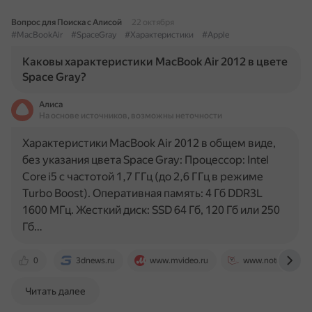
Вопрос для Поиска с Алисой
22 октября
#MacBookAir
#SpaceGray
#Характеристики
#Apple
Каковы характеристики MacBook Air 2012 в цвете
Space Gray?
Алиса
На основе источников, возможны неточности
Характеристики MacBook Air 2012 в общем виде,
без указания цвета Space Gray: Процессор: Intel
Core i5 с частотой 1,7 ГГц (до 2,6 ГГц в режиме
Turbo Boost). Оперативная память: 4 Гб DDR3L
1600 МГц. Жесткий диск: SSD 64 Гб, 120 Гб или 250
Гб…
0
3dnews.ru
www.mvideo.ru
www.notebookche
Читать далее