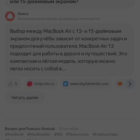
или 15-дюймовым экраном?
Алиса
На основе источников, возможны неточности
Выбор между MacBook Air с 13- и 15-дюймовым
экраном для учёбы зависит от конкретных задач и
предпочтений пользователя. MacBook Air 13
подходит для работы в дороге и путешествий. Это
компактная и лёгкая модель, которую можно
легко носить с собой в…
0
shop.mts.ru
www.digitaltrends.com
journal.ci
Читать далее
Вопрос для Поиска с Алисой
20 октября
#MacBook
#MacBookAir
#M3
#Технологии
#Компьютеры