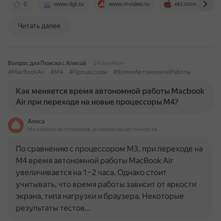
0
www.dgl.ru
www.mvideo.ru
ekt.stores-apple
Читать далее
Вопрос для Поиска с Алисой
24 октября
#MacBookAir
#M4
#Процессоры
#ВремяАвтономнойРаботы
Как меняется время автономной работы Macbook
Air при переходе на новые процессоры M4?
Алиса
На основе источников, возможны неточности
По сравнению с процессором M3, при переходе на
M4 время автономной работы MacBook Air
увеличивается на 1–2 часа. Однако стоит
учитывать, что время работы зависит от яркости
экрана, типа нагрузки и браузера. Некоторые
результаты тестов…