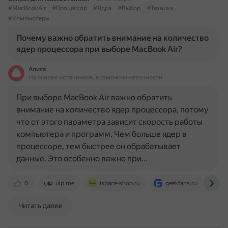
#MacBookAir
#Процессор
#Ядра
#Выбор
#Техника
#Компьютеры
Почему важно обратить внимание на количество
ядер процессора при выборе MacBook Air?
Алиса
На основе источников, возможны неточности
При выборе MacBook Air важно обратить
внимание на количество ядер процессора, потому
что от этого параметра зависит скорость работы
компьютера и программ. Чем больше ядер в
процессоре, тем быстрее он обрабатывает
данные. Это особенно важно при…
0
uip.me
ispace-shop.ru
geekfans.ru
s
Читать далее