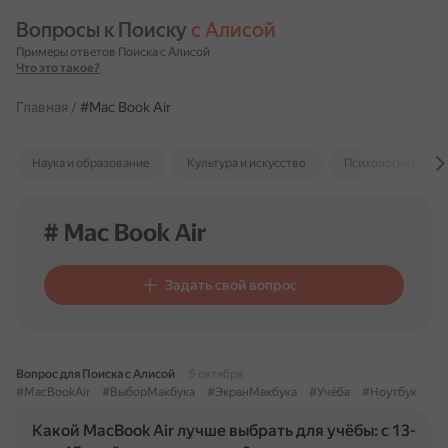
Вопросы к Поиску 
с Алисой
Примеры ответов Поиска с Алисой
Что это такое?
Главная
/
#Mac Book Air
Наука и образование
Культура и искусство
Психология и отн
# Mac Book Air
Задать свой вопрос
Вопрос для Поиска с Алисой
5 октября
#MacBookAir
#ВыборМакбука
#ЭкранМакбука
#Учёба
#Ноутбук
Какой MacBook Air лучше выбрать для учёбы: с 13-