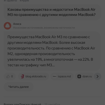
#Гаджеты
#Apple
Каковы преимущества и недостатки MacBook Air
M3 по сравнению с другими моделями MacBook?
Алиса
На основе источников, возможны неточности
Преимущества MacBook Air M3 по сравнению с
другими моделями MacBook: Более высокая
производительность. По сравнению с MacBook Air
M2, одноядерная производительность
увеличилась на 19%, а многопоточная — на 22%. В
тестах на графику чип M3…
0
blog.eldorado.ru
ispace.md
dzen.ru
n
Читать далее
Вопрос для Поиска с Алисой
25 сентября