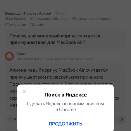
Вопрос для Поиска с Алисой
18 мая
#MacBookAir
#АлюминиевыйКорпус
#ПреимуществаКорпуса
#Технологии
#Дизайн
Почему алюминиевый корпус считается
преимуществом для MacBook Air?
Алиса
На основе источников, возможны неточности
Алюминиевый корпус MacBook Air считается
преимуществом по нескольким причинам:
Прочность конструкции. Алюминиевый корпус
монолитен и надёжен, что исключает люфты,
Поиск в Яндексе
скрипы и потрескивания. Вокруг экрана находится
Сделать Яндекс основным поиском
металлическая рамка, которая…
в Сhrome
0
itcrumbs.ru
www.iphones.ru
www.notebookch
ПРОДОЛЖИТЬ