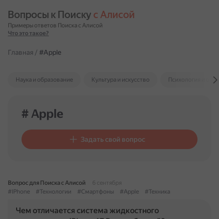
Вопросы к Поиску 
с Алисой
Примеры ответов Поиска с Алисой
Что это такое?
Главная
/
#Apple
Наука и образование
Культура и искусство
Психология и отн
# Apple
Задать свой вопрос
Вопрос для Поиска с Алисой
6 сентября
#IPhone
#Технологии
#Смартфоны
#Apple
#Техника
Чем отличается система жидкостного