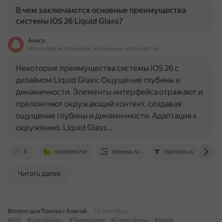
В чем заключаются основные преимущества
системы iOS 26 Liquid Glass?
Алиса
На основе источников, возможны неточности
Некоторые преимущества системы iOS 26 с
дизайном Liquid Glass: Ощущение глубины и
динамичности. Элементы интерфейса отражают и
преломляют окружающий контент, создавая
ощущение глубины и динамичности. Адаптация к
окружению. Liquid Glass…
0
rozetked.me
3dnews.ru
trashbox.ru
w
Читать далее
Вопрос для Поиска с Алисой
14 сентября
#IOS
#LiquidGlass
#Технологии
#Смартфоны
#Apple