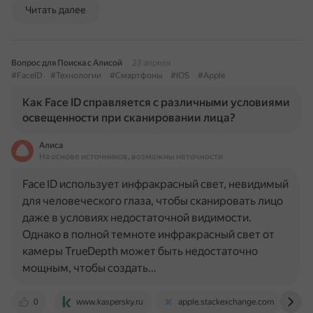
Читать далее
Вопрос для Поиска с Алисой
23 апреля
#FaceID
#Технологии
#Смартфоны
#IOS
#Apple
Как Face ID справляется с различными условиями
освещенности при сканировании лица?
Алиса
На основе источников, возможны неточности
Face ID использует инфракрасный свет, невидимый
для человеческого глаза, чтобы сканировать лицо
даже в условиях недостаточной видимости.
Однако в полной темноте инфракрасный свет от
камеры TrueDepth может быть недостаточно
мощным, чтобы создать…
0
www.kaspersky.ru
apple.stackexchange.com