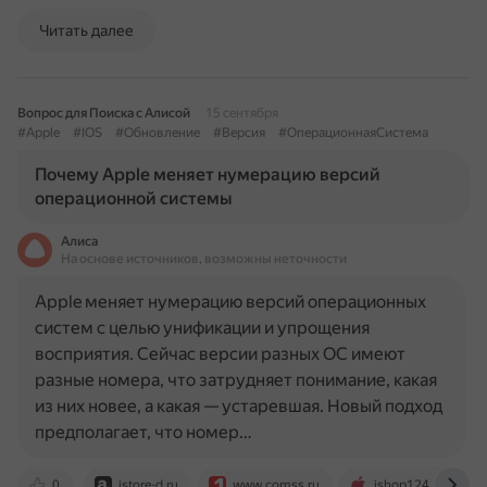
Читать далее
Вопрос для Поиска с Алисой
15 сентября
#Apple
#IOS
#Обновление
#Версия
#ОперационнаяСистема
Почему Apple меняет нумерацию версий
операционной системы
Алиса
На основе источников, возможны неточности
Apple меняет нумерацию версий операционных
систем с целью унификации и упрощения
восприятия. Сейчас версии разных ОС имеют
разные номера, что затрудняет понимание, какая
из них новее, а какая — устаревшая. Новый подход
предполагает, что номер…
0
istore-d.ru
www.comss.ru
ishop124.ru