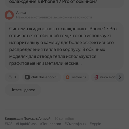
охлаждения в iPhone 17 Pro от обычной?
Алиса
На основе источников, возможны неточности
Система жидкостного охлаждения в iPhone 17 Pro
отличается от обычной тем, что она использует
испарительную камеру для более эффективного
распределения тепла по корпусу. В обычных
моделях для отвода тепла используются
графитовые или металлические…
0
club.dns-shop.ru
ostore.ru
www.eldorado.ru
Читать далее
Вопрос для Поиска с Алисой
10 сентября
#IOS
#LiquidGlass
#Технологии
#Смартфоны
#Apple