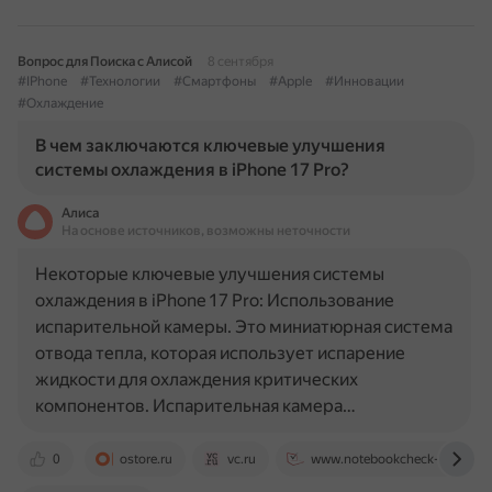
Вопрос для Поиска с Алисой
8 сентября
#IPhone
#Технологии
#Смартфоны
#Apple
#Инновации
#Охлаждение
В чем заключаются ключевые улучшения
системы охлаждения в iPhone 17 Pro?
Алиса
На основе источников, возможны неточности
Некоторые ключевые улучшения системы
охлаждения в iPhone 17 Pro: Использование
испарительной камеры. Это миниатюрная система
отвода тепла, которая использует испарение
жидкости для охлаждения критических
компонентов. Испарительная камера…
0
ostore.ru
vc.ru
www.notebookcheck-ru.com