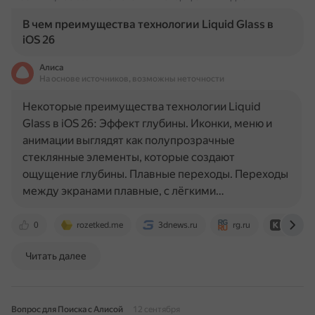
В чем преимущества технологии Liquid Glass в
iOS 26
Алиса
На основе источников, возможны неточности
Некоторые преимущества технологии Liquid
Glass в iOS 26: Эффект глубины. Иконки, меню и
анимации выглядят как полупрозрачные
стеклянные элементы, которые создают
ощущение глубины. Плавные переходы. Переходы
между экранами плавные, с лёгкими…
0
rozetked.me
3dnews.ru
rg.ru
club.dn
Читать далее
Вопрос для Поиска с Алисой
12 сентября