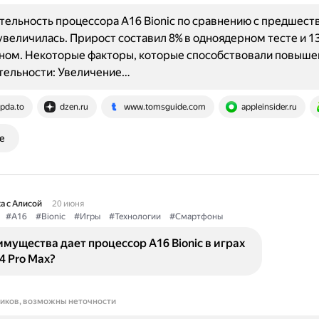
ельность процессора A16 Bionic по сравнению с предшес
 увеличилась. Прирост составил 8% в одноядерном тесте и 1
ном. Некоторые факторы, которые способствовали повыш
тельности: Увеличение…
pda.to
dzen.ru
www.tomsguide.com
appleinsider.ru
е
а с Алисой
20 июня
#A16
#Bionic
#Игры
#Технологии
#Смартфоны
мущества дает процессор A16 Bionic в играх
14 Pro Max?
ников, возможны неточности