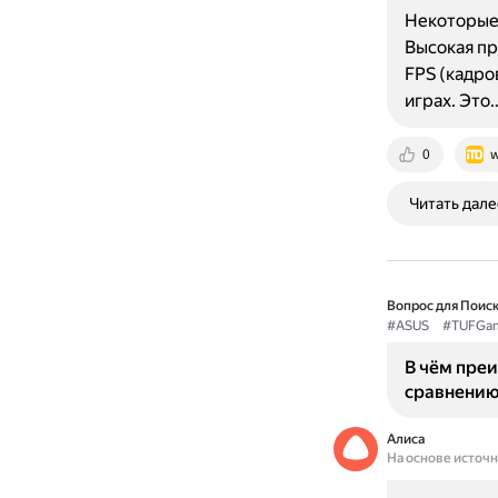
Некоторые 
Высокая пр
FPS (кадров
играх. Это
0
w
Читать дале
Вопрос для Поиск
#ASUS
#TUFGa
В чём пре
сравнению
Алиса
На основе источ