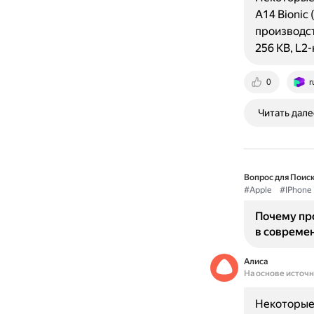
A14 Bionic 
производств
256 KB, L2
0
r
Читать дале
Вопрос для Поиск
#Apple
#IPhone
Почему про
в современ
Алиса
На основе источ
Некоторые 