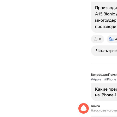
Производит
A15 Bionic
многоядер
производи
0
4
Читать дале
Вопрос для Поиск
#Apple
#IPhone
Какие преи
на iPhone 
Алиса
На основе источ