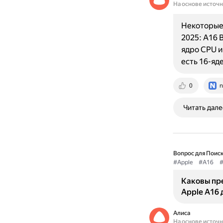
На основе источ
Некоторые 
2025: A16 
ядро CPU и
есть 16-я
0
n
Читать дале
Вопрос для Поиск
#Apple
#A16
#
Каковы пр
Apple A16 
Алиса
На основе источ