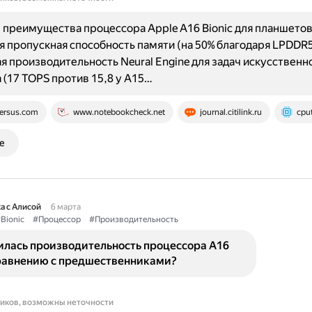
преимущества процессора Apple A16 Bionic для планшетов
 пропускная способность памяти (на 50% благодаря LPDDR5
 производительность Neural Engine для задач искусственн
 (17 TOPS против 15,8 у A15…
ersus.com
www.notebookcheck.net
journal.citilink.ru
cpu
е
а с Алисой
6 марта
Bionic
#Процессор
#Производительность
илась производительность процессора A16
сравнению с предшественниками?
ников, возможны неточности