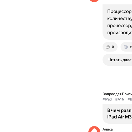
Процессоры
количеству
процессор,
производи
0
c
Читать дале
Вопрос для Поиск
#IPad
#A16
#B
В чем разл
iPad Air M3
Алиса