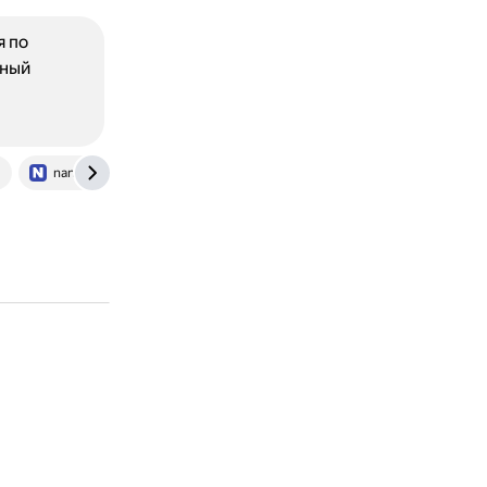
я по
рный
nanoreview.net
www.comss.ru
ru.wikipedia.org