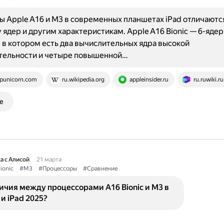
 Apple A16 и M3 в современных планшетах iPad отличаютс
 ядер и другим характеристикам. Apple A16 Bionic — 6-яде
 в котором есть два вычислительных ядра высокой
тельности и четыре повышенной…
punicorn.com
ru.wikipedia.org
appleinsider.ru
ru.ruwiki.ru
е
а с Алисой
21 марта
ionic
#M3
#Процессоры
#Сравнение
ичия между процессорами A16 Bionic и M3 в
 и iPad 2025?