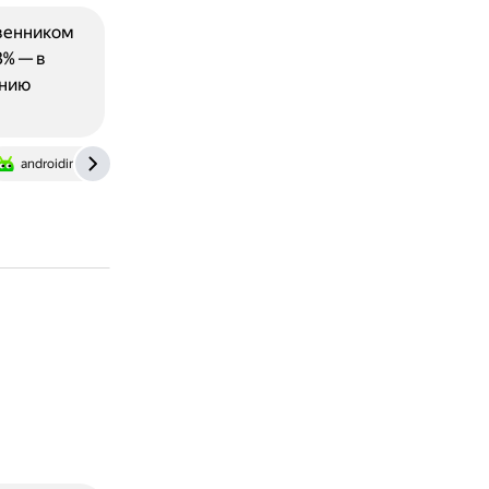
твенником
3% — в
ению
androidinsider.ru