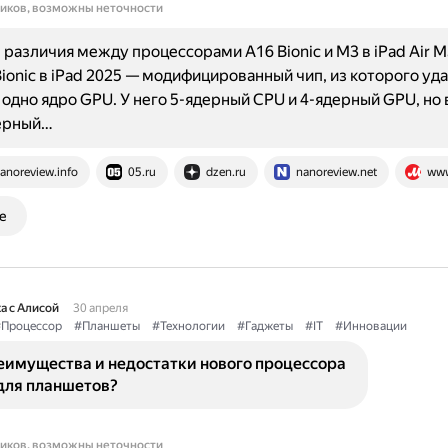
ников, возможны неточности
различия между процессорами A16 Bionic и M3 в iPad Air M3
Bionic в iPad 2025 — модифицированный чип, из которого уд
 одно ядро GPU. У него 5-ядерный CPU и 4-ядерный GPU, но 
дерный…
anoreview.info
05.ru
dzen.ru
nanoreview.net
www
е
а с Алисой
30 апреля
Процессор
#Планшеты
#Технологии
#Гаджеты
#IT
#Инновации
еимущества и недостатки нового процессора
для планшетов?
ников, возможны неточности