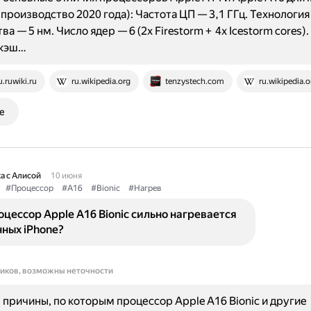
(производство 2020 года): Частота ЦП — 3,1 ГГц. Технология
а — 5 нм. Число ядер — 6 (2x Firestorm + 4x Icestorm cores)
-кэш…
u.ruwiki.ru
ru.wikipedia.org
tenzystech.com
ru.wikipedia.o
е
а с Алисой
10 июня
#Процессор
#A16
#Bionic
#Нагрев
цессор Apple A16 Bionic сильно нагревается
ных iPhone?
ников, возможны неточности
причины, по которым процессор Apple A16 Bionic и другие