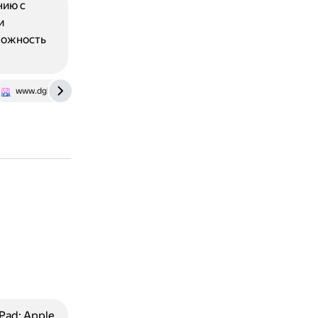
нию с
и
можность
www.dgl.ru
Pad: Apple