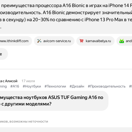
преимущества процессора A16 Bionic в играх на iPhone 14 P
оизводительность. A16 Bionic демонстрирует значительны
 в секунду) на 20–30% по сравнению с iPhone 13 Pro Max в т
…
ww.ithinkdiff.com
avicom-service.ru
karnavalbelya.ru
andr
е
а с Алисой
17 июля
ming
#A16
#Ноутбуки
#Технологии
#Дизайн
#Производительность
#
имущества ноутбуков ASUS TUF Gaming A16 по
 с другими моделями?
ников, возможны неточности