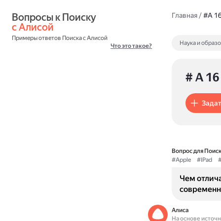
Вопросы к Поиску 
Главная
/
#A 1
с Алисой
Примеры ответов Поиска с Алисой
Наука и образ
Что это такое?
# A 16
Задат
Вопрос для Поиск
#Apple
#IPad
Чем отлича
современн
Алиса
На основе источ