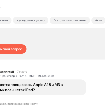
6
ование
Культура и искусство
Психология и отношения
Авто
ь свой вопрос
а с Алисой
7 марта
#Процессоры
#A16
#M3
#Сравнение
ются процессоры Apple A16 и M3 в
ых планшетах iPad?
ников, возможны неточности