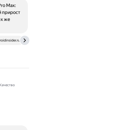
ro Max:
й прирост
ех же
oidinsider.ru
www.youtube.com
Качество