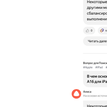
Некоторые
другими мо
сбалансиро
выполнени
0
r
Читать дале
Вопрос для Поиск
#Apple
#IPad
В чем осно
A16 для iP
Алиса
На основе источ
Некоторые 