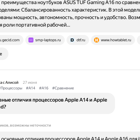
 преимущества ноутбуков ASUS TUF Gaming A16 по сравне
делями: Сбалансированность характеристик. В этой модел
ваны мощность, автономность, прочность и удобство. Воз
я роли портативной рабочей…
u.gecid.com
smp-laptops.ru
dtf.ru
www.howtablet.ru
е
а с Алисой
27 июня
#Процессоры
#A14
#A16
#Сравнение
вные отличия процессоров Apple A14 и Apple
ad?
ников, возможны неточности
основные отличия процессоров Apple A14 и Apple A16 для i