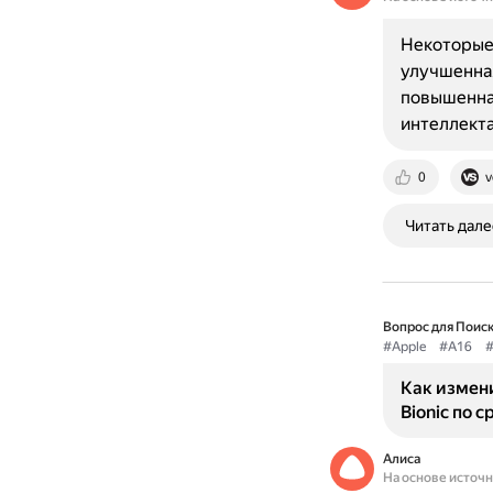
Некоторые 
улучшенная
повышенная
интеллекта
0
v
Читать дале
Вопрос для Поиск
#Apple
#A16
#
Как измен
Bionic по 
Алиса
На основе источ