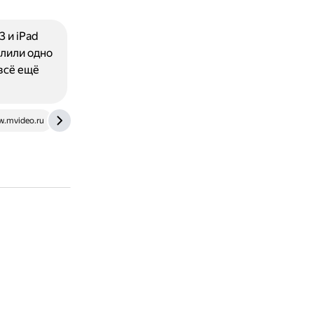
 и iPad
алили одно
всё ещё
.mvideo.ru
nanoreview.net
www.iguides.ru
ru.wikipedia.