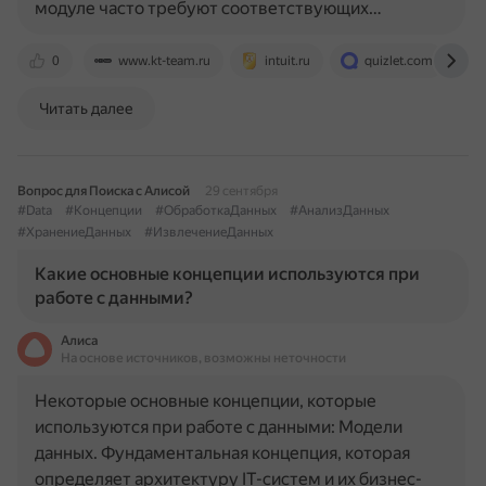
модуле часто требуют соответствующих…
0
www.kt-team.ru
intuit.ru
quizlet.com
Читать далее
Вопрос для Поиска с Алисой
29 сентября
#Data
#Концепции
#ОбработкаДанных
#АнализДанных
#ХранениеДанных
#ИзвлечениеДанных
Какие основные концепции используются при
работе с данными?
Алиса
На основе источников, возможны неточности
Некоторые основные концепции, которые
используются при работе с данными: Модели
данных. Фундаментальная концепция, которая
определяет архитектуру IT-систем и их бизнес-