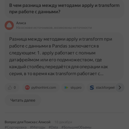
В чем разница между методами apply и transform
при работе с данными?
Алиса
На основе источников, возможны неточности
Разница между методами apply и transform при
работе с данными в Pandas заключается в
следующем: 1. apply работает с полным
датафреймом или его подмножеством, где
каждый столбец передаётся для операции как
серия, в то время как transform работает с…
0
pythonhint.com
sky.pro
stackforgeeks.com
Читать далее
Вопрос для Поиска с Алисой
18 декабря
#Сортировка
#Методы
#Data
#БольшиеОбъемы