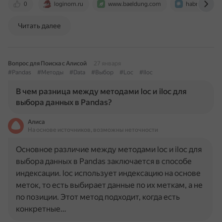
0
loginom.ru
www.baeldung.com
habr.com
Читать далее
Вопрос для Поиска с Алисой
27 января
#Pandas
#Методы
#Data
#Выбор
#Loc
#Iloc
В чем разница между методами loc и iloc для
выбора данных в Pandas?
Алиса
На основе источников, возможны неточности
Основное различие между методами loc и iloc для
выбора данных в Pandas заключается в способе
индексации. loc использует индексацию на основе
меток, то есть выбирает данные по их меткам, а не
по позиции. Этот метод подходит, когда есть
конкретные…