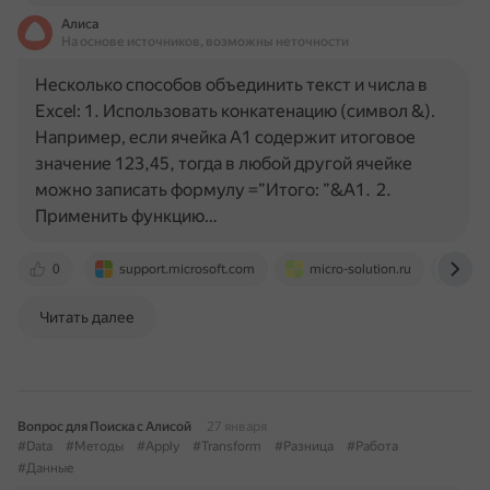
Алиса
На основе источников, возможны неточности
Несколько способов объединить текст и числа в
Excel: 1. Использовать конкатенацию (символ &).
Например, если ячейка A1 содержит итоговое
значение 123,45, тогда в любой другой ячейке
можно записать формулу =”Итого: ”&A1. 2.
Применить функцию…
0
support.microsoft.com
micro-solution.ru
diss
Читать далее
Вопрос для Поиска с Алисой
27 января
#Data
#Методы
#Apply
#Transform
#Разница
#Работа
#Данные