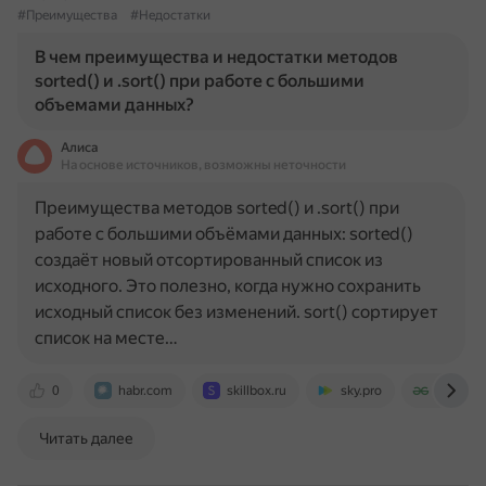
#Преимущества
#Недостатки
В чем преимущества и недостатки методов
sorted() и .sort() при работе с большими
объемами данных?
Алиса
На основе источников, возможны неточности
Преимущества методов sorted() и .sort() при
работе с большими объёмами данных: sorted()
создаёт новый отсортированный список из
исходного. Это полезно, когда нужно сохранить
исходный список без изменений. sort() сортирует
список на месте…
0
habr.com
skillbox.ru
sky.pro
www.gee
Читать далее