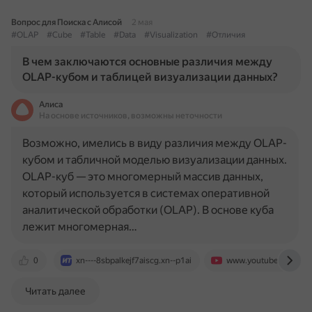
Вопрос для Поиска с Алисой
2 мая
#OLAP
#Cube
#Table
#Data
#Visualization
#Отличия
В чем заключаются основные различия между
OLAP-кубом и таблицей визуализации данных?
Алиса
На основе источников, возможны неточности
Возможно, имелись в виду различия между OLAP-
кубом и табличной моделью визуализации данных.
OLAP-куб — это многомерный массив данных,
который используется в системах оперативной
аналитической обработки (OLAP). В основе куба
лежит многомерная…
0
xn----8sbpalkejf7aiscg.xn--p1ai
www.youtube.com
Читать далее