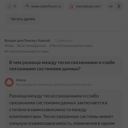
0
www.cyberforum.ru
stackabuse.com
www.gee
Читать далее
Вопрос для Поиска с Алисой
12 февраля
#Data
#СистемыДанных
#ТесноСвязанныеСистемы
#СлабоСвязанныеСистемы
В чем разница между тесно связанными и слабо
связанными системами данных?
Алиса
На основе источников, возможны неточности
Разница между тесно связанными и слабо
связанными системами данных заключается в
степени взаимозависимости между
компонентами. Тесно связанные системы имеют
сильную взаимозависимость, изменения в одном