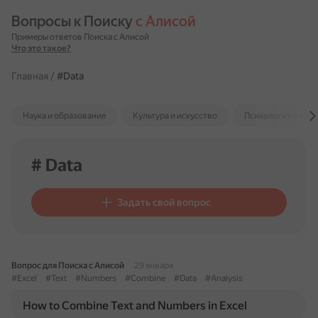
Вопросы к Поиску 
с Алисой
Примеры ответов Поиска с Алисой
Что это такое?
Главная
/
#Data
Наука и образование
Культура и искусство
Психология и отн
# Data
Задать свой вопрос
Вопрос для Поиска с Алисой
29 января
#Excel
#Text
#Numbers
#Combine
#Data
#Analysis
How to Combine Text and Numbers in Excel