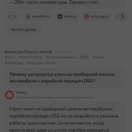
— 250+ тысяч километров. Однако стоит…
0
smart69.ru
dzen.ru
only-vag.ru
av.by
Читать далее
Вопрос для Поиска с Алисой
13 августа
#Авто
#Автомобиль
#КоробкаПередач
#DSG
#Ключ
#Приборка
#ЗагораетсяКлюч
Почему загорается ключ на приборной панели
автомобиля с коробкой передач DSG?
Алиса
На основе источников, возможны неточности
Горит ключ на приборной панели автомобиля с
коробкой передач DSG из-за аварийного режима
работы трансмиссии. Он включается, когда
неисправен один из узлов коробки передач и