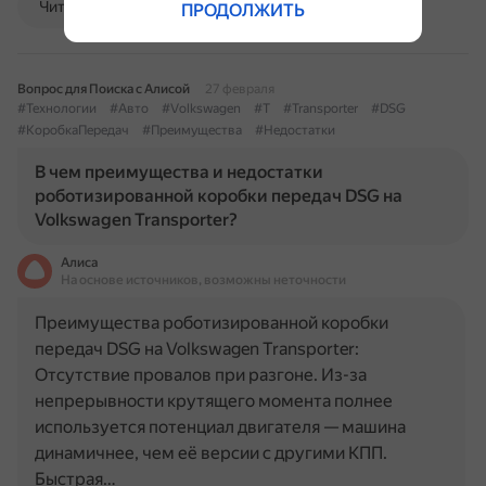
Читать далее
ПРОДОЛЖИТЬ
Вопрос для Поиска с Алисой
27 февраля
#Технологии
#Авто
#Volkswagen
#T
#Transporter
#DSG
#КоробкаПередач
#Преимущества
#Недостатки
В чем преимущества и недостатки
роботизированной коробки передач DSG на
Volkswagen Transporter?
Алиса
На основе источников, возможны неточности
Преимущества роботизированной коробки
передач DSG на Volkswagen Transporter:
Отсутствие провалов при разгоне. Из-за
непрерывности крутящего момента полнее
используется потенциал двигателя — машина
динамичнее, чем её версии с другими КПП.
Быстрая…