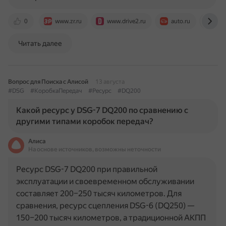
0
www.zr.ru
www.drive2.ru
auto.ru
dze
Читать далее
Вопрос для Поиска с Алисой
13 августа
#DSG
#КоробкаПередач
#Ресурс
#DQ200
Какой ресурс у DSG-7 DQ200 по сравнению с
другими типами коробок передач?
Алиса
На основе источников, возможны неточности
Ресурс DSG-7 DQ200 при правильной
эксплуатации и своевременном обслуживании
составляет 200–250 тысяч километров. Для
сравнения, ресурс сцепления DSG-6 (DQ250) —
150–200 тысяч километров, а традиционной АКПП