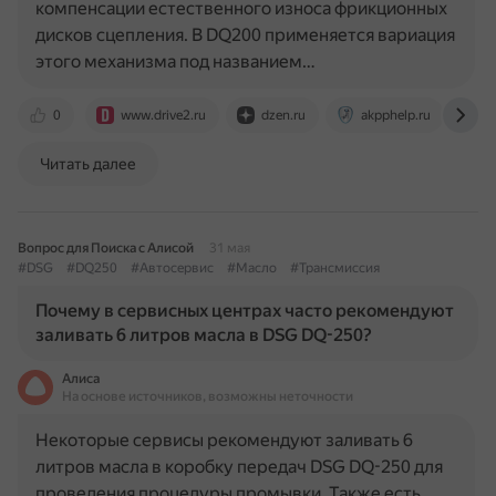
компенсации естественного износа фрикционных
дисков сцепления. В DQ200 применяется вариация
этого механизма под названием…
0
www.drive2.ru
dzen.ru
akpphelp.ru
a
Читать далее
Вопрос для Поиска с Алисой
31 мая
#DSG
#DQ250
#Автосервис
#Масло
#Трансмиссия
Почему в сервисных центрах часто рекомендуют
заливать 6 литров масла в DSG DQ-250?
Алиса
На основе источников, возможны неточности
Некоторые сервисы рекомендуют заливать 6
литров масла в коробку передач DSG DQ-250 для
проведения процедуры промывки. Также есть