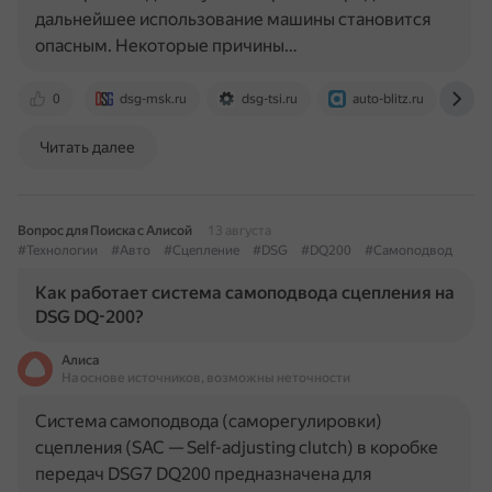
дальнейшее использование машины становится
опасным. Некоторые причины…
0
dsg-msk.ru
dsg-tsi.ru
auto-blitz.ru
sk
Читать далее
Вопрос для Поиска с Алисой
13 августа
#Технологии
#Авто
#Сцепление
#DSG
#DQ200
#Самоподвод
Как работает система самоподвода сцепления на
DSG DQ-200?
Алиса
На основе источников, возможны неточности
Система самоподвода (саморегулировки)
сцепления (SAC — Self-adjusting clutch) в коробке
передач DSG7 DQ200 предназначена для