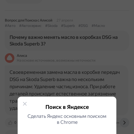
Вопрос для Поиска с Алисой
27 апреля
#Авто
#Автосервис
#Skoda
#Superb
#DSG
#Масло
Почему важно менять масло в коробках DSG на
Skoda Superb 3?
Алиса
На основе источников, возможны неточности
Своевременная замена масла в коробке передач
DSG на Skoda Superb важна по нескольким
причинам: Удаление частиц износа. При работе
деталей происходит естественное загрязнение
трансмиссионной жидкости. При смене масла
Поиск в Яндексе
удаляются частицы износа, что…
Сделать Яндекс основным поиском
в Сhrome
0
www.vag-vsm.ru
vag-spb.ru
superb-club.com