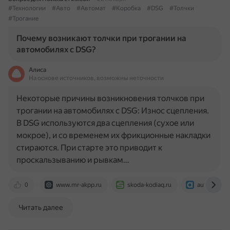
#Технологии
#Авто
#Автомат
#Коробка
#DSG
#Толчки
#Трогание
Почему возникают толчки при трогании на
автомобилях с DSG?
Алиса
На основе источников, возможны неточности
Некоторые причины возникновения толчков при
трогании на автомобилях с DSG: Износ сцепления.
В DSG используются два сцепления (сухое или
мокрое), и со временем их фрикционные накладки
стираются. При старте это приводит к
проскальзыванию и рывкам…
0
www.mr-akpp.ru
skoda-kodiaq.ru
auto-blitz.r
Читать далее