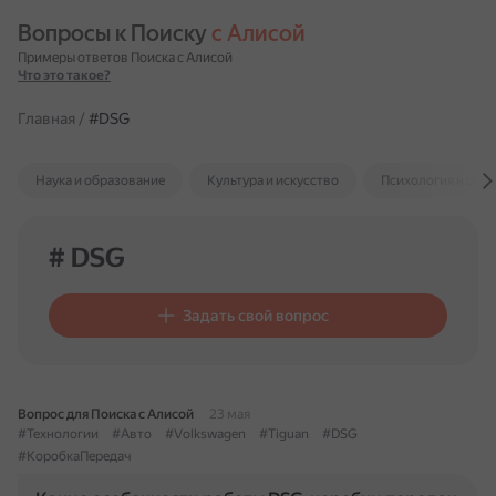
Вопросы к Поиску 
с Алисой
Примеры ответов Поиска с Алисой
Что это такое?
Главная
/
#DSG
Наука и образование
Культура и искусство
Психология и отн
# DSG
Задать свой вопрос
Вопрос для Поиска с Алисой
23 мая
#Технологии
#Авто
#Volkswagen
#Tiguan
#DSG
#КоробкаПередач