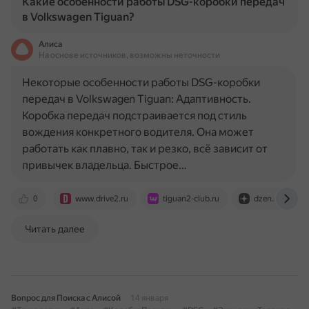
Какие особенности работы DSG-коробки передач
в Volkswagen Tiguan?
Алиса
На основе источников, возможны неточности
Некоторые особенности работы DSG-коробки
передач в Volkswagen Tiguan: Адаптивность.
Коробка передач подстраивается под стиль
вождения конкретного водителя. Она может
работать как плавно, так и резко, всё зависит от
привычек владельца. Быстрое…
0
www.drive2.ru
tiguan2-club.ru
dzen.ru
Читать далее
Вопрос для Поиска с Алисой
14 января