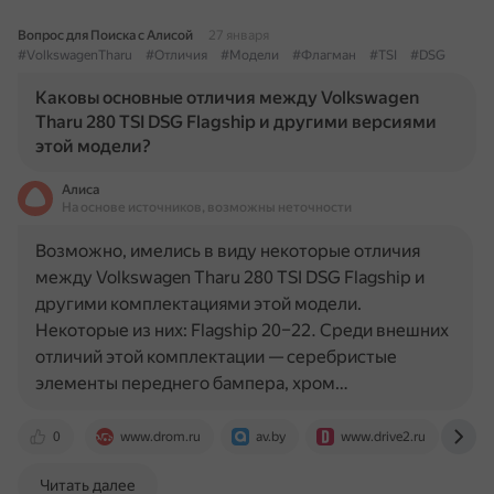
Вопрос для Поиска с Алисой
27 января
#VolkswagenTharu
#Отличия
#Модели
#Флагман
#TSI
#DSG
Каковы основные отличия между Volkswagen
Tharu 280 TSI DSG Flagship и другими версиями
этой модели?
Алиса
На основе источников, возможны неточности
Возможно, имелись в виду некоторые отличия
между Volkswagen Tharu 280 TSI DSG Flagship и
другими комплектациями этой модели.
Некоторые из них: Flagship 20–22. Среди внешних
отличий этой комплектации — серебристые
элементы переднего бампера, хром…
0
www.drom.ru
av.by
www.drive2.ru
dz
Читать далее