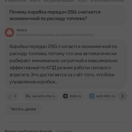
#Технологии
#Авто
#КоробкаПередач
#DSG
#ЭкономияТоплива
Почему коробка передач DSG считается
экономичной по расходу топлива?
Алиса
На основе источников, возможны неточности
Коробка передач DSG считается экономичной по
расходу топлива, потому что она автоматически
выбирает минимально затратный и максимально
эффективный по КПД режим работы силового
агрегата. Это достигается за счёт того, что блок
управления коробки…
0
vw.avto-city.ru
dzen.ru
auto-blitz.ru
a
Читать далее
Вопрос для Поиска с Алисой
22 ноября