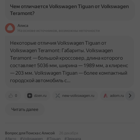
Чем отличается Volkswagen Tiguan от Volkswagen
Teramont?
Алиса
На основе источников, возможны неточности
Некоторые отличия Volkswagen Tiguan от
Volkswagen Teramont: Габариты. Volkswagen
Teramont — большой кроссовер, длина которого
составляет 5036 мм, ширина — 1989 мм, а клиренс
— 203 мм. Volkswagen Tiguan — более компактный
городской автомобиль с…
0
dzen.ru
new-volkswagen.ru
adom.ru
Читать далее
Вопрос для Поиска с Алисой
26 декабря
#Авто
#Volkswagen
#Tiguan
#Зеркала