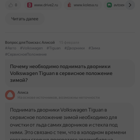
0
www.drive2.ru
www.kolesa.ru
avtoexperts.ru
Читать далее
Вопрос для Поиска с Алисой
15 февраля
#Авто
#Volkswagen
#Tiguan
#Дворники
#Зима
#СервисноеПоложение
Почему необходимо поднимать дворники
Volkswagen Tiguan в сервисное положение
зимой?
Алиса
На основе источников, возможны неточности
Поднимать дворники Volkswagen Tiguan в
сервисное положение зимой необходимо для
очистки от льда самих дворников и стекла под
ними. Это связано с тем, что в холодном времени
года при стоянке прогретого автомобиля на