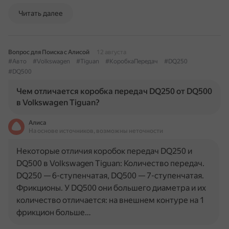
Читать далее
Вопрос для Поиска с Алисой
12 августа
#Авто
#Volkswagen
#Tiguan
#КоробкаПередач
#DQ250
#DQ500
Чем отличается коробка передач DQ250 от DQ500
в Volkswagen Tiguan?
Алиса
На основе источников, возможны неточности
Некоторые отличия коробок передач DQ250 и
DQ500 в Volkswagen Tiguan: Количество передач.
DQ250 — 6-ступенчатая, DQ500 — 7-ступенчатая.
Фрикционы. У DQ500 они большего диаметра и их
количество отличается: на внешнем контуре на 1
фрикцион больше…