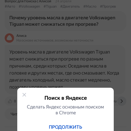
Вопрос для Поиска с Алисой
24 апреля
#Авто
#Volkswagen
#Tiguan
#Двигатель
#Масло
#Прогрев
Почему уровень масла в двигателе Volkswagen
Tiguan может снижаться при прогреве?
Алиса
На основе источников, возможны неточности
Уровень масла в двигателе Volkswagen Tiguan
может снижаться при прогреве по разным
причинам, среди которых: Оседание масла в
головке и других местах, где оно смазывает. Когда
двигатель холодный, масло стекает медленно,
поэтому уровень может…
Поиск в Яндексе
0
exist.ru
dzen.ru
vwts.ru
forum.tiguan
Сделать Яндекс основным поиском
в Сhrome
Читать далее
ПРОДОЛЖИТЬ