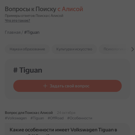
Вопросы к Поиску 
с Алисой
Примеры ответов Поиска с Алисой
Что это такое?
Главная
/
#Tiguan
Наука и образование
Культура и искусство
Психология и отн
# Tiguan
Задать свой вопрос
Вопрос для Поиска с Алисой
24 октября
#Volkswagen
#Tiguan
#OffRoad
#Особенности
Какие особенности имеет Volkswagen Tiguan в