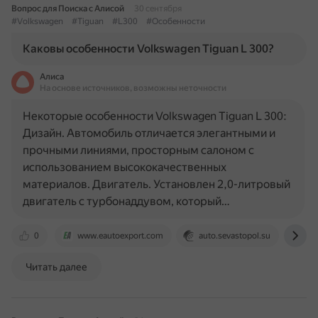
Вопрос для Поиска с Алисой
30 сентября
#Volkswagen
#Tiguan
#L300
#Особенности
Каковы особенности Volkswagen Tiguan L 300?
Алиса
На основе источников, возможны неточности
Некоторые особенности Volkswagen Tiguan L 300:
Дизайн. Автомобиль отличается элегантными и
прочными линиями, просторным салоном с
использованием высококачественных
материалов. Двигатель. Установлен 2,0-литровый
двигатель с турбонаддувом, который…
0
www.eautoexport.com
auto.sevastopol.su
aut
Читать далее