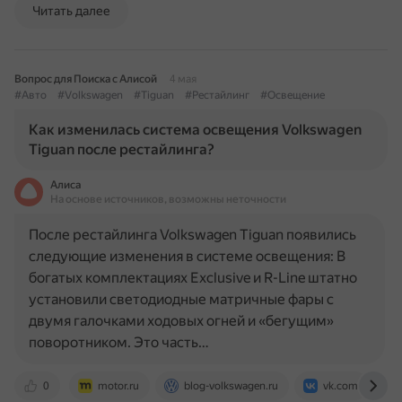
Читать далее
Вопрос для Поиска с Алисой
4 мая
#Авто
#Volkswagen
#Tiguan
#Рестайлинг
#Освещение
Как изменилась система освещения Volkswagen
Tiguan после рестайлинга?
Алиса
На основе источников, возможны неточности
После рестайлинга Volkswagen Tiguan появились
следующие изменения в системе освещения: В
богатых комплектациях Exclusive и R-Line штатно
установили светодиодные матричные фары с
двумя галочками ходовых огней и «бегущим»
поворотником. Это часть…
0
motor.ru
blog-volkswagen.ru
vk.com