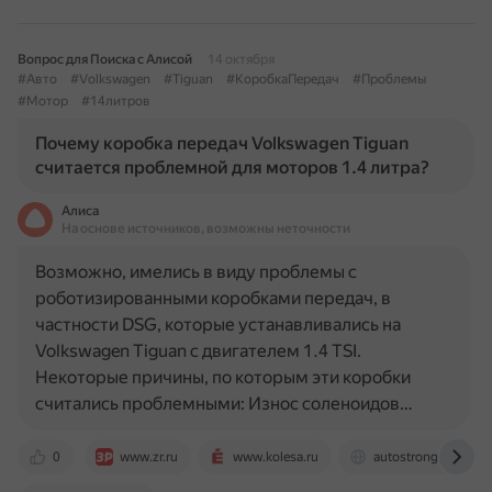
Вопрос для Поиска с Алисой
14 октября
#Авто
#Volkswagen
#Tiguan
#КоробкаПередач
#Проблемы
#Мотор
#14литров
Почему коробка передач Volkswagen Tiguan
считается проблемной для моторов 1.4 литра?
Алиса
На основе источников, возможны неточности
Возможно, имелись в виду проблемы с
роботизированными коробками передач, в
частности DSG, которые устанавливались на
Volkswagen Tiguan с двигателем 1.4 TSI.
Некоторые причины, по которым эти коробки
считались проблемными: Износ соленоидов…
0
www.zr.ru
www.kolesa.ru
autostrong-m.by