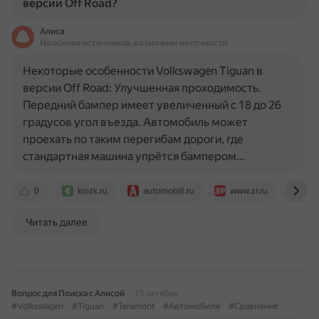
версии Off Road?
Алиса
На основе источников, возможны неточности
Некоторые особенности Volkswagen Tiguan в
версии Off Road: Улучшенная проходимость.
Передний бампер имеет увеличенный с 18 до 26
градусов угол въезда. Автомобиль может
проехать по таким перегибам дороги, где
стандартная машина упрётся бампером…
0
kiozk.ru
automobili.ru
www.zr.ru
rg.r
Читать далее
Вопрос для Поиска с Алисой
15 октября
#Volkswagen
#Tiguan
#Teramont
#Автомобили
#Сравнение