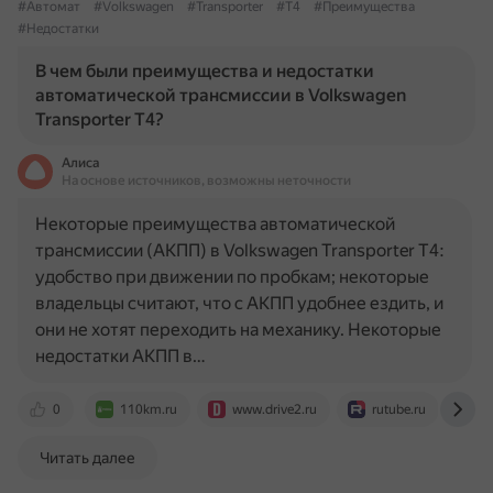
#Автомат
#Volkswagen
#Transporter
#T4
#Преимущества
#Недостатки
В чем были преимущества и недостатки
автоматической трансмиссии в Volkswagen
Transporter T4?
Алиса
На основе источников, возможны неточности
Некоторые преимущества автоматической
трансмиссии (АКПП) в Volkswagen Transporter T4:
удобство при движении по пробкам; некоторые
владельцы считают, что с АКПП удобнее ездить, и
они не хотят переходить на механику. Некоторые
недостатки АКПП в…
0
110km.ru
www.drive2.ru
rutube.ru
o
Читать далее