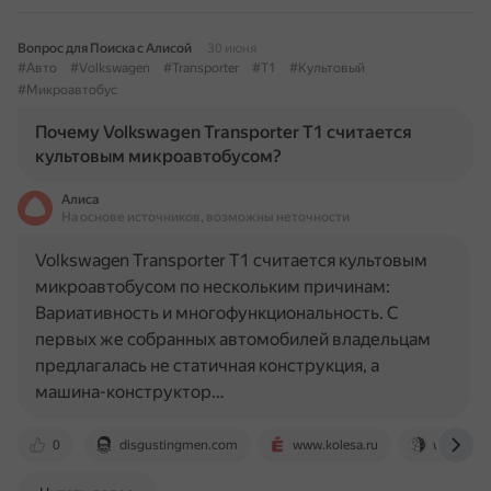
Вопрос для Поиска с Алисой
30 июня
#Авто
#Volkswagen
#Transporter
#T1
#Культовый
#Микроавтобус
Почему Volkswagen Transporter T1 считается
культовым микроавтобусом?
Алиса
На основе источников, возможны неточности
Volkswagen Transporter T1 считается культовым
микроавтобусом по нескольким причинам:
Вариативность и многофункциональность. С
первых же собранных автомобилей владельцам
предлагалась не статичная конструкция, а
машина-конструктор…
0
disgustingmen.com
www.kolesa.ru
www.vokr