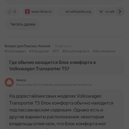
0
www.drive.ru
en.wikipedia.org
ru.wikipedia.or
Читать далее
Вопрос для Поиска с Алисой
10 августа
#Volkswagen
#Transporter
#T5
#БлокКомфорта
#Автомобиль
Где обычно находится блок комфорта в
Volkswagen Transporter T5?
Алиса
На основе источников, возможны неточности
На дорестайлинговых моделях Volkswagen
Transporter T5 блок комфорта обычно находится
под пассажирским сиденьем. Однако есть и
другие варианты расположения: некоторые
владельцы отмечали, что блок комфорта мог