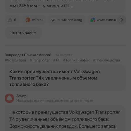
мм (2456 мм — у модели GL…
0
etlib.ru
ru.wikipedia.org
www.avito.ru
Читать далее
Вопрос для Поиска с Алисой
14 августа
#Volkswagen
#Transporter
#T4
#ТопливныйБак
#Преимущества
Какие преимущества имеет Volkswagen
Transporter T4 с увеличенным объемом
топливного бака?
Алиса
На основе источников, возможны неточности
Некоторые преимущества Volkswagen Transporter
T4 с увеличенным объёмом топливного бака:
Возможность дальних поездок. Большего запаса