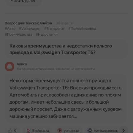
Читать далее
Вопрос для Поиска с Алисой
30 апреля
#Авто
#Volkswagen
#Transporter
#Полныйпривод
#Преимущества
#Недостатки
Каковы преимущества и недостатки полного
привода в Volkswagen Transporter T6?
Алиса
На основе источников, возможны неточности
Некоторые преимущества полного привода в
Volkswagen Transporter T6: Высокая проходимость.
Автомобиль приспособлен к движению по плохим
дорогам, имеет небольшие свесы и большой
дорожный просвет. Даже с загруженным кузовом
машина успешно забирается…
0
5koleso.ru
yandex.ru
vw-transporter.ru