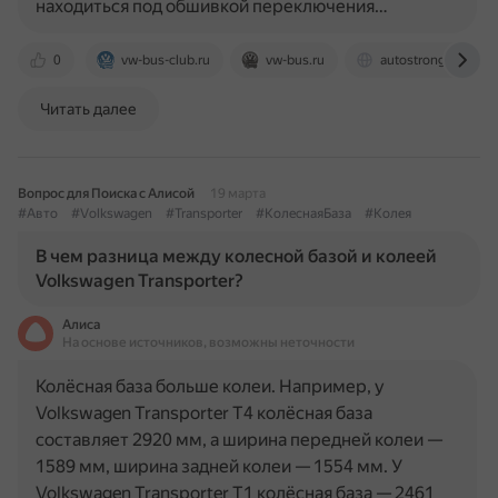
находиться под обшивкой переключения…
0
vw-bus-club.ru
vw-bus.ru
autostrong-m.by
Читать далее
Вопрос для Поиска с Алисой
19 марта
#Авто
#Volkswagen
#Transporter
#КолеснаяБаза
#Колея
В чем разница между колесной базой и колеей
Volkswagen Transporter?
Алиса
На основе источников, возможны неточности
Колёсная база больше колеи. Например, у
Volkswagen Transporter T4 колёсная база
составляет 2920 мм, а ширина передней колеи —
1589 мм, ширина задней колеи — 1554 мм. У
Volkswagen Transporter T1 колёсная база — 2461