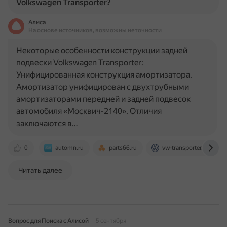
Volkswagen Transporter?
Алиса
На основе источников, возможны неточности
Некоторые особенности конструкции задней
подвески Volkswagen Transporter:
Унифицированная конструкция амортизатора.
Амортизатор унифицирован с двухтрубными
амортизаторами передней и задней подвесок
автомобиля «Москвич-2140». Отличия
заключаются в…
0
automn.ru
parts66.ru
vw-transporter.ru
Читать далее
Вопрос для Поиска с Алисой
5 сентября