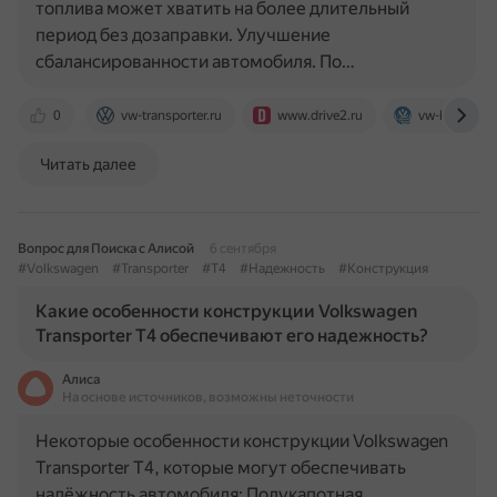
топлива может хватить на более длительный
период без дозаправки. Улучшение
сбалансированности автомобиля. По…
0
vw-transporter.ru
www.drive2.ru
vw-bus-club.
Читать далее
Вопрос для Поиска с Алисой
6 сентября
#Volkswagen
#Transporter
#T4
#Надежность
#Конструкция
Какие особенности конструкции Volkswagen
Transporter T4 обеспечивают его надежность?
Алиса
На основе источников, возможны неточности
Некоторые особенности конструкции Volkswagen
Transporter T4, которые могут обеспечивать
надёжность автомобиля: Полукапотная