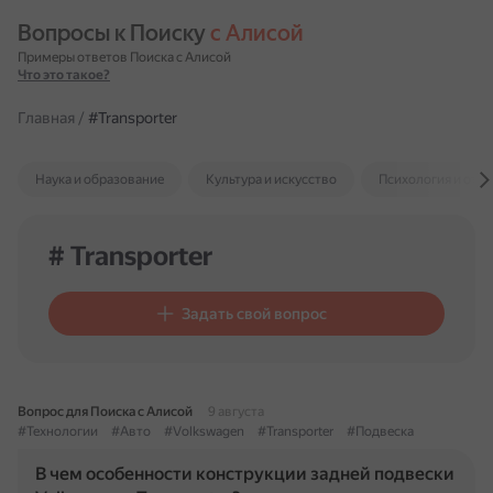
Вопросы к Поиску 
с Алисой
Примеры ответов Поиска с Алисой
Что это такое?
Главная
/
#Transporter
Наука и образование
Культура и искусство
Психология и отн
# Transporter
Задать свой вопрос
Вопрос для Поиска с Алисой
9 августа
#Технологии
#Авто
#Volkswagen
#Transporter
#Подвеска
В чем особенности конструкции задней подвески