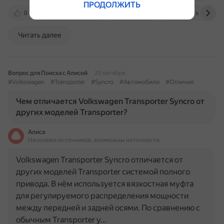
ПРОДОЛЖИТЬ
0
vw-transporter.ru
vw-bus.ru
vwbus.su
Читать далее
Вопрос для Поиска с Алисой
20 октября
#Volkswagen
#Transporter
#Syncro
#Автомобили
#Отличия
Чем отличается Volkswagen Transporter Syncro от
других моделей Transporter?
Алиса
На основе источников, возможны неточности
Volkswagen Transporter Syncro отличается от
других моделей Transporter системой полного
привода. В нём используется вязкостная муфта
для регулируемого распределения мощности
между передней и задней осями. По сравнению с
обычным Transporter у…